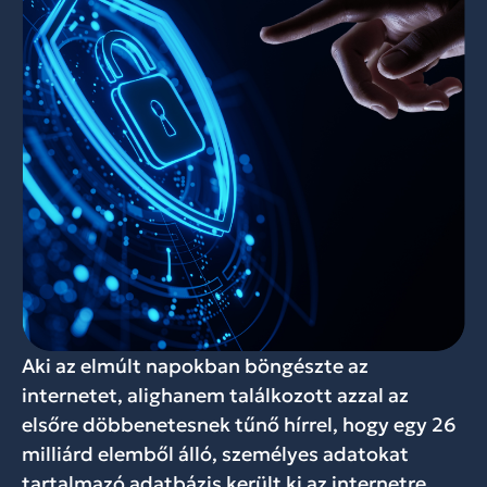
Aki az elmúlt napokban böngészte az
internetet, alighanem találkozott azzal az
elsőre döbbenetesnek tűnő hírrel, hogy egy 26
milliárd elemből álló, személyes adatokat
tartalmazó adatbázis került ki az internetre.