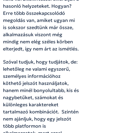
hasonló helyzeteket. Hogyan?
Erre több összekapcsolódó
megoldás van, amiket ugyan mi
is sokszor szedtünk már össze,
alkalmazásuk viszont még
mindig nem elég széles körben
elterjedt, így nem árt az ismétlés.
Szóval tudjuk, hogy tudjátok, de:
lehetőleg ne valami egyszerű,
személyes információhoz
köthető jelszót használjatok,
hanem minél bonyolultabb, kis és
nagybetűket, számokat és
különleges karaktereket
tartalmazó kombinációt. Szintén
nem ajánljuk, hogy egy jelszót
több platformon is
alkalmazzatok, mert ezzel