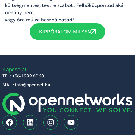
költségmentes, testre szabott Felhőközpontod akár
néhány perc,
vagy óra múlva használhatod!
KIPRÓBÁLOM MILYEN
Kapcsolat
TEL: +36-1 999 6060
MAIL: info@opennet.hu