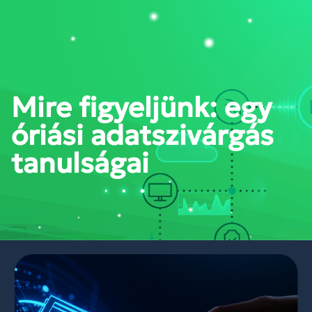
PORTÁL BELÉPÉS
Mire figyeljünk: egy
óriási adatszivárgás
tanulságai