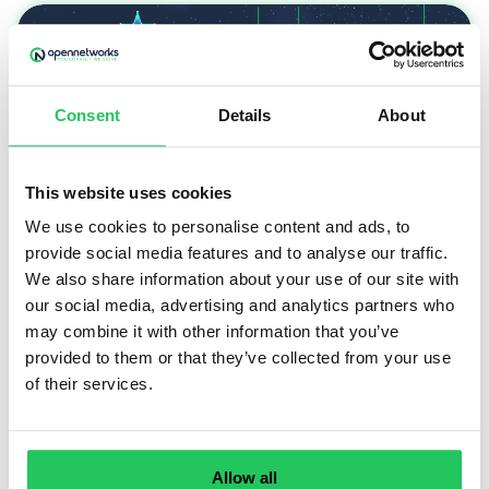
Consent
Details
About
This website uses cookies
We use cookies to personalise content and ads, to
provide social media features and to analyse our traffic.
We also share information about your use of our site with
2025-ben is legyen techmentes karácsonyod!
our social media, advertising and analytics partners who
may combine it with other information that you’ve
provided to them or that they’ve collected from your use
Idén is kihívásokkal teli, de sikeres évünk volt
of their services.
veletek! Az Opennetworks csapata.
Allow all