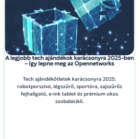
A legjobb tech ajándékok karácsonyra 2025-ben
– így lepne meg az Opennetworks
Tech ajándékötletek karácsonyra 2025:
robotporszívó, légszűrő, sportóra, zajszűrős
fejhallgató, e-ink tablet és prémium okos
szobabicikli.