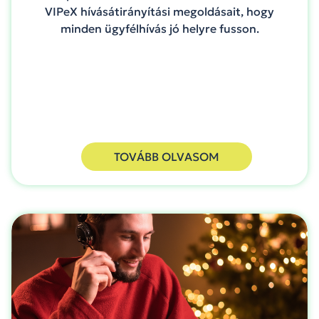
VIPeX hívásátirányítási megoldásait, hogy
minden ügyfélhívás jó helyre fusson.
TOVÁBB OLVASOM