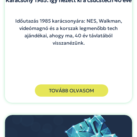
Karácsony 1985: így nézett ki a csúcstech 40 éve
Időutazás 1985 karácsonyára: NES, Walkman,
videómagnó és a korszak legmenőbb tech
ajándékai, ahogy ma, 40 év távlatából
visszanézünk.
TOVÁBB OLVASOM