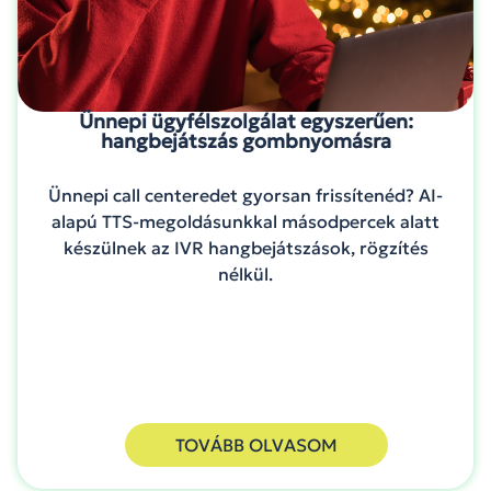
Ünnepi ügyfélszolgálat egyszerűen:
hangbejátszás gombnyomásra
Ünnepi call centeredet gyorsan frissítenéd? AI-
alapú TTS-megoldásunkkal másodpercek alatt
készülnek az IVR hangbejátszások, rögzítés
nélkül.
TOVÁBB OLVASOM