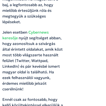
baj, a legfontosabb az, hogy
mielőbb értesüljünk róla és
megtegyük a szükséges
lépéseket.
Jelen esetben
Cybernews
keresője
nyújt segítséget abban,
hogy azonosítsuk a szivárgás
által érintett oldalakat, amik közt
most több világszerte használt
felület (Twitter, Wattpad,
LinkedIn) és pár kevésbé ismert
magyar oldal is található. Ha
ezek felhasználói vagyunk,
érdemes mielőbb jelszót
cserélnünk!
Ennél csak az fontosabb, hogy
kellő körültekintéssel elkerüljük a