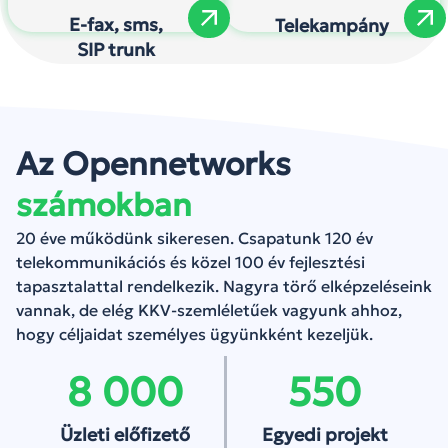
E-fax, sms,
Telekampány
SIP trunk
Az Opennetworks
számokban
20 éve működünk sikeresen. Csapatunk 120 év
telekommunikációs és közel 100 év fejlesztési
tapasztalattal rendelkezik. Nagyra törő elképzeléseink
vannak, de elég KKV-szemléletűek vagyunk ahhoz,
hogy céljaidat személyes ügyünkként kezeljük.
8 000
550
Üzleti előfizető
Egyedi projekt