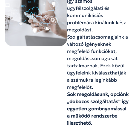
így számos
ügyfélszolgálati és
kommunikációs
problémára kínálunk kész
megoldást.
Szolgáltatáscsomagjaink a
változó igényeknek
megfelelő funkciókat,
megoldáscsomagokat
tartalmaznak. Ezek közül
ügyfeleink kiválaszthatják
a számukra leginkább
megfelelőt.
Sok megoldásunk, opciónk
„dobozos szolgáltatás” így
egyetlen gombnyomással
a
működő rendszerbe
illeszthető.