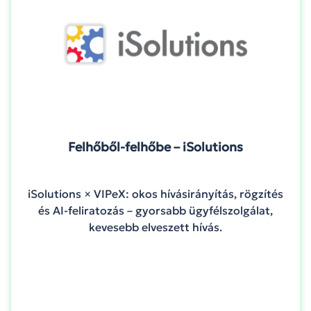
Felhőből-felhőbe – iSolutions
iSolutions × VIPeX: okos hívásirányítás, rögzítés
és AI-feliratozás – gyorsabb ügyfélszolgálat,
kevesebb elveszett hívás.