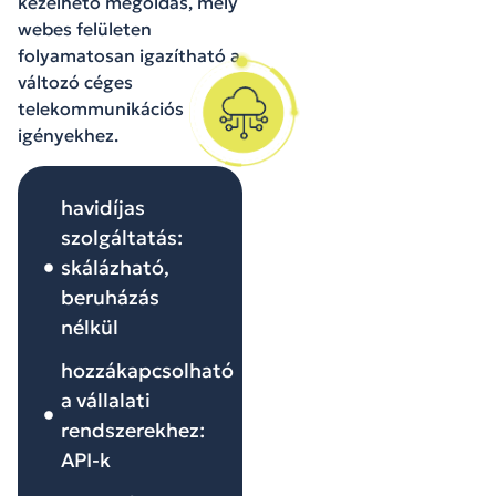
kezelhető megoldás, mely
webes felületen
folyamatosan igazítható a
változó céges
telekommunikációs
igényekhez.
havidíjas
szolgáltatás:
skálázható,
beruházás
nélkül
hozzákapcsolható
a vállalati
rendszerekhez:
API-k