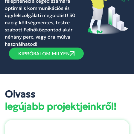
felépítened a céged számára
optimális kommunikációs és
ügyfélszolgálati megoldást! 30
napig költségmentes, testre
szabott Felhőközpontod akár
néhány perc, vagy óra múlva
használhatod!
KIPRÓBÁLOM MILYEN
Olvass
legújabb projektjeinkről!