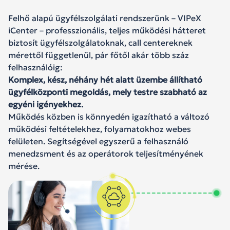
Felhő alapú ügyfélszolgálati rendszerünk – VIPeX
iCenter – professzionális, teljes működési hátteret
biztosít ügyfélszolgálatoknak, call centereknek
mérettől függetlenül, pár főtől akár több száz
felhasználóig:
Komplex, kész, néhány hét alatt üzembe állítható
ügyfélközponti megoldás, mely
testre szabható az
egyéni igényekhez.
Működés közben is könnyedén igazítható a változó
működési feltételekhez, folyamatokhoz webes
felületen. Segítségével egyszerű a felhasználó
menedzsment és az operátorok teljesítményének
mérése.