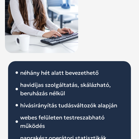
néhány hét alatt bevezethető
havidíjas szolgáltatás, skálázható,
beruházás nélkül
hívásirányítás tudásváltozók alapján
webes felületen testreszabható
működés
naprakész operátori statisztikák,