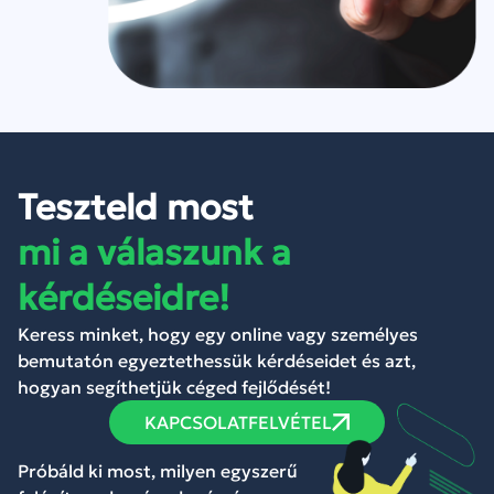
Teszteld most
mi a válaszunk a
kérdéseidre!
Keress minket, hogy egy online vagy személyes
bemutatón egyeztethessük kérdéseidet és azt,
hogyan segíthetjük céged fejlődését!
KAPCSOLATFELVÉTEL
Próbáld ki most, milyen egyszerű