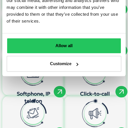
our social media, advertising and analytics partners who
may combine it with other information that you’ve
IVR és hívás-
Megoldásaink
provided to them or that they’ve collected from your use
folyamatok
of their services.
Allow all
AI segédek
GDPR
Customize
Softphone, IP
Click-to-call
telefon