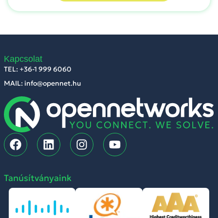
Kapcsolat
TEL: +36-1 999 6060
MAIL: info@opennet.hu
Tanúsítványaink