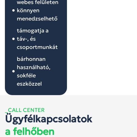
webes felületen
könnyen
menedzselhető
támogatja a
táv-, és
csoportmunkát
bárhonnan
használható,
sokféle
eszközzel
_CALL CENTER
Ügyfélkapcsolatok
a felhőben