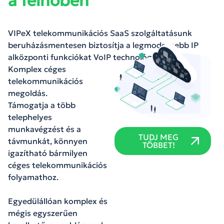
a felhőben
VIPeX telekommunikációs SaaS szolgáltatásunk
beruházásmentesen biztosítja a legmodernebb IP
alközponti funkciókat VoIP technológiával.
Komplex céges
telekommunikációs
megoldás.
Támogatja a több
telephelyes
munkavégzést és a
TUDJ MEG
távmunkát, könnyen
TÖBBET!
igazítható bármilyen
céges telekommunikációs
folyamathoz.
Egyedülállóan komplex és
mégis egyszerűen