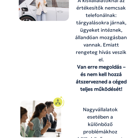
A kisvállalatoknál az
értékesítők nemcsak
telefonálnak:
tárgyalásokra járnak,
ügyeket intéznek,
állandóan mozgásban
vannak. Emiatt
rengeteg hívás veszik
el.
Van erre megoldás –
és nem kell hozzá
átszervezned a céged
teljes működését!
Nagyvállalatok
esetében a
különböző
problémákhoz