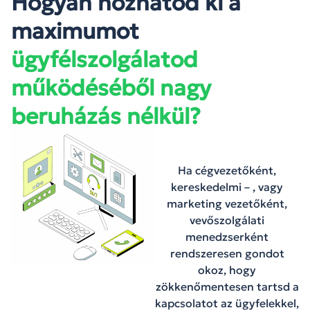
Hogyan hozhatod ki a
maximumot
ügyfélszolgálatod
működéséből nagy
beruházás nélkül?
Ha cégvezetőként,
kereskedelmi – , vagy
marketing vezetőként,
vevőszolgálati
menedzserként
rendszeresen gondot
okoz, hogy
zökkenőmentesen tartsd a
kapcsolatot az ügyfelekkel,