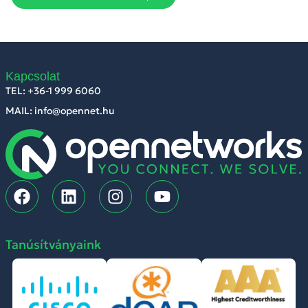
Kapcsolat
TEL: +36-1 999 6060
MAIL: info@opennet.hu
Tanúsítványaink