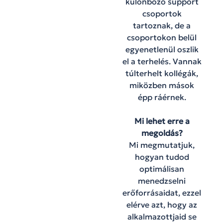
különböző support
csoportok
tartoznak, de a
csoportokon belül
egyenetlenül oszlik
el a terhelés. Vannak
túlterhelt kollégák,
miközben mások
épp ráérnek.
Mi lehet erre a
megoldás?
Mi megmutatjuk,
hogyan tudod
optimálisan
menedzselni
erőforrásaidat, ezzel
elérve azt, hogy az
alkalmazottjaid se