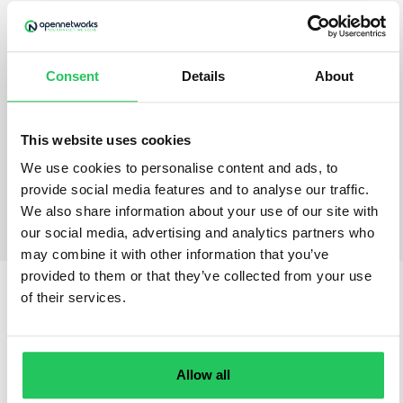
Az ügyfélszolgálatod
hatékony működése a
vállalatod sikerének
Consent
Details
About
kulcsa.
Ne habozz, nézd meg
INGYENES előadásunkat
This website uses cookies
és indulj el máris a
We use cookies to personalise content and ads, to
tökéletes ügyfélszolgálat
provide social media features and to analyse our traffic.
felé!
We also share information about your use of our site with
our social media, advertising and analytics partners who
may combine it with other information that you’ve
provided to them or that they’ve collected from your use
of their services.
_WEBINÁR MENETE
Kíváncsi vagy, pontosan
milyen témákat
Allow all