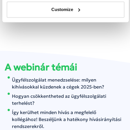
érintünk az előadás során?
Customize
Lássuk!
A webinár témái
Ügyfélszolgálat menedzselése: milyen
kihívásokkal küzdenek a cégek 2025-ben?
Hogyan csökkentheted az ügyfélszolgálati
terhelést?
Így kerülhet minden hívás a megfelelő
kollégához! Beszéljünk a hatékony hívásirányítási
rendszerekről.