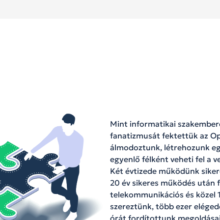
Mint informatikai szakembere
fanatizmusát fektettük az O
álmodoztunk, létrehozunk eg
egyenlő félként veheti fel a 
Két évtizede működünk siker
20 év sikeres működés után f
telekommunikációs és közel 10
szereztünk, több ezer elégedet
órát fordítottunk megoldása