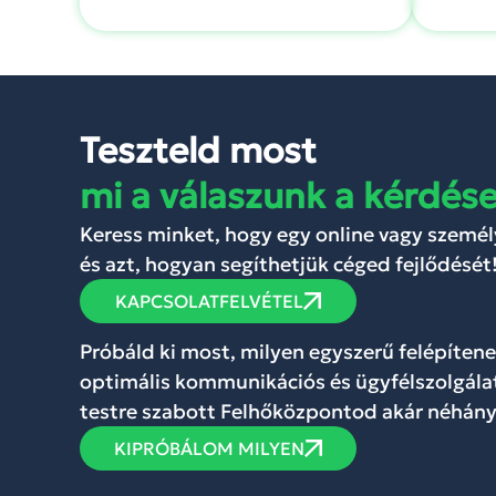
Teszteld most
mi a válaszunk a kérdése
Keress minket, hogy egy online vagy szemé
és azt, hogyan segíthetjük céged fejlődését
KAPCSOLATFELVÉTEL
Próbáld ki most, milyen egyszerű felépíten
optimális kommunikációs és ügyfélszolgála
testre szabott Felhőközpontod akár néhány
KIPRÓBÁLOM MILYEN