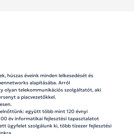
k, húszas éveink minden lelkesedését és
pennetworks alapításába. Arról
y olyan telekommunikációs szolgáltatót, aki
versenyt a piacvezetőkkel.
esen.
elnőttünk: együtt több mint 120 évnyi
0 év informatikai fejlesztési tapasztalatot
t ügyfelet szolgálunk ki, több tízezer fejlesztési
inkra.