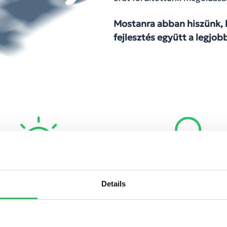
Mostanra abban hiszünk, 
fejlesztés együtt a
legjob
550
22
Details
Egyedi projekt
Munkatárs