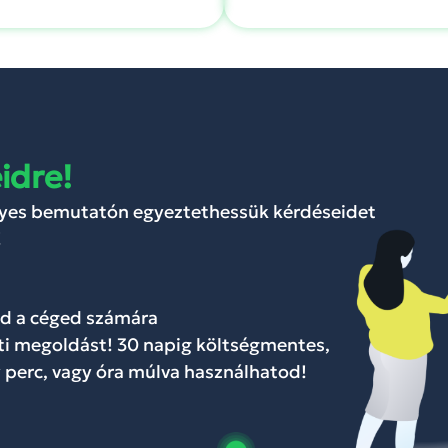
idre!
lyes bemutatón egyeztethessük kérdéseidet
!
ed a céged számára
ti megoldást! 30 napig költségmentes,
 perc, vagy óra múlva használhatod!