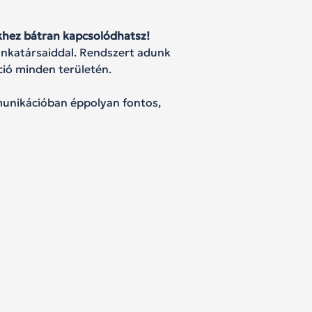
khez bátran kapcsolódhatsz!
unkatársaiddal. Rendszert adunk
ió minden területén.
unikációban éppolyan fontos,