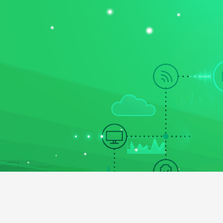
DÁSOK
RÓLUNK
BLOG
WEBINÁR
KAPCSOLAT
FELHŐKÖZP