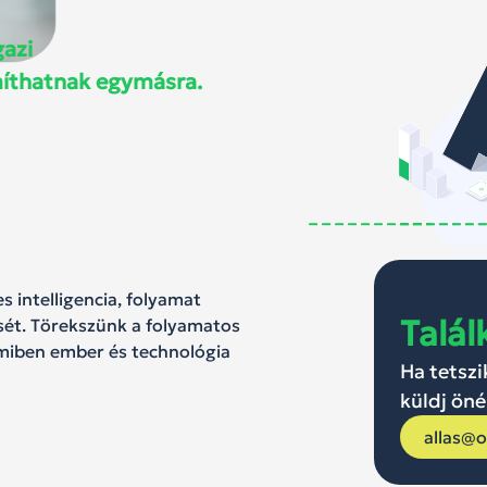
gazi
míthatnak
egymásra.
intelligencia, folyamat
Talál
ését. Törekszünk a folyamatos
amiben ember és technológia
Ha tetsz
küldj öné
allas@