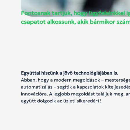
Fontosnak tartjuk, hogy ügyfeleinkkel i
csapatot alkossunk, akik bármikor szá
Egyúttal hiszünk a jövő technológiájában is.
Abban, hogy a modern megoldások – mesterséges 
automatizálás – segítik a kapcsolatok kiteljesed
innovációra. A legjobb megoldást találjuk meg, 
együtt dolgozik az üzleti sikeredért!