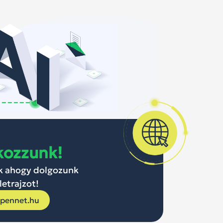
kozzunk!
ik ahogy dolgozunk
letrajzot!
opennet.hu