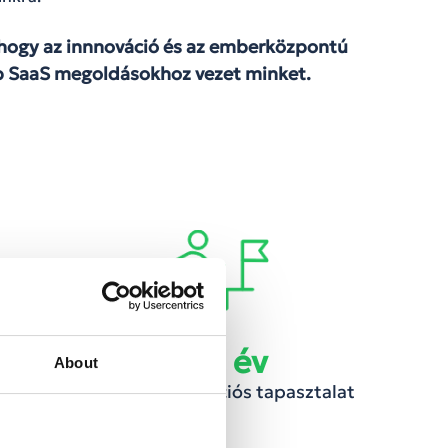
hogy az innnováció és az emberközpontú
b SaaS megoldásokhoz vezet minket.
120
 év
About
Telekommunikációs tapasztalat​