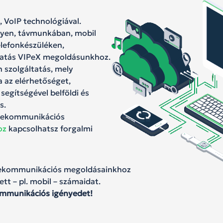
 VoIP technológiával.
lyen, távmunkában, mobil
elefonkészüléken,
ltatás VIPeX megoldásunkhoz.
on szolgáltatás, mely
 az elérhetőséget,
egítségével belföldi és
s.
elekommunikációs
oz
kapcsolhatsz forgalmi
elekommunikációs megoldásainkhoz
tt – pl. mobil – számaidat.
ommunikációs igényedet!