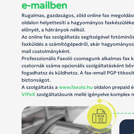
e-mailben
Rugalmas, gazdaságos, zöld online fax megoldásu
oldalon helyettesíti a hagyományos faxkészüléket 
előnyét, a hátrányok nélkül.
Az online fax szolgáltatás segítségével fotóminő
faxküldés a számítógépedről, akár hagyományos f
mail csatolmányként.
Professzionális Faxoló csomagunk alkalmas fax 
csatornák száma opcionális szolgáltatásként bő
fogadhatsz és küldhetsz. A fax-email PGP titkosít
biztonságot.
A szolgáltatás a
www.faxolo.hu
oldalon prepaid é
VIPeX
szolgáltatásunk mellé igényelve komplex m