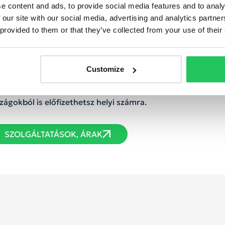
tosító zöld számra, könnyen megjegyezhető szép számra, 
e content and ads, to provide social media features and to analy
fizetési számra, emelt díjas telefonszámra vagy akár rövid
 our site with our social media, advertising and analytics partn
ószámra is előfizethetsz.
 provided to them or that they’ve collected from your use of their
ülföldi hívószám ideális mindazoknak, akik rendszeresen t
csolatot egy-két európai célországgal. Ideális külföldi
endeltségeknek, helyi irodáknak is, vagy olyan határokon á
Customize
lgáltatásokhoz – pl. asszisztencia – amit több országból is
znek. Nálunk a legtöbb európai országból és Európán kívüli
zágokból is előfizethetsz helyi számra.
SZOLGÁLTATÁSOK, ÁRAK