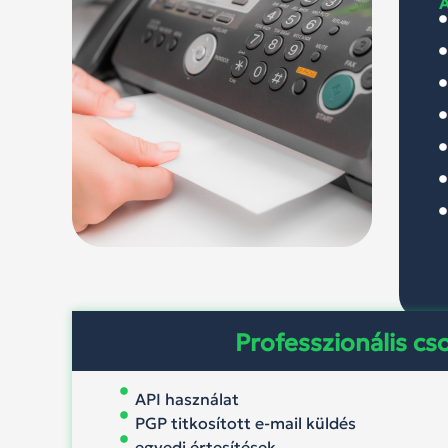
A
Professzionális c
API használat
PGP titkosított e-mail küldés
egyedi értesítések