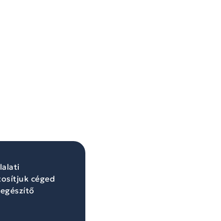
alati
osítjuk céged
iegészítő