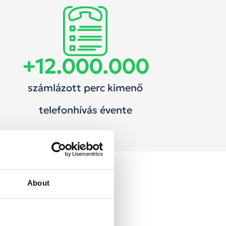
+
12.000.000
számlázott perc kimenő
telefonhívás évente
About
di
lhívást