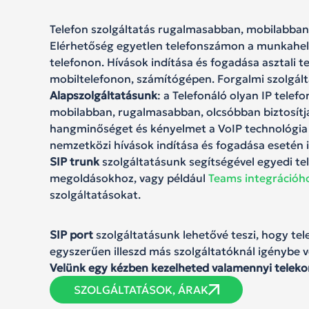
Telefon szolgáltatás rugalmasabban, mobilabban,
Elérhetőség egyetlen telefonszámon a munkahe
telefonon. Hívások indítása és fogadása asztali t
mobiltelefonon, számítógépen. Forgalmi szolgá
Alapszolgáltatásunk
: a Telefonáló olyan IP telef
mobilabban, rugalmasabban, olcsóbban biztosítja
hangminőséget és kényelmet a VoIP technológia s
nemzetközi hívások indítása és fogadása esetén i
SIP trunk
szolgáltatásunk segítségével egyedi t
megoldásokhoz, vagy például
Teams integrációh
szolgáltatásokat.
SIP port
szolgáltatásunk lehetővé teszi, hogy t
egyszerűen illeszd más szolgáltatóknál igénybe ve
Velünk egy kézben kezelheted valamennyi telek
SZOLGÁLTATÁSOK, ÁRAK