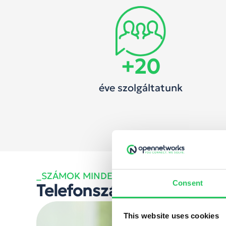
+
20
éve szolgáltatunk
_SZÁMOK MINDEN ÜZLETI IGÉNYHEZ
Consent
Telefonszámok
Mag
This website uses cookies
vez