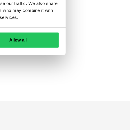
egyedi
se our traffic. We also share
ers who may combine it with
 services.
artanak
tívelő
Allow all
 igénybe
 külföldi