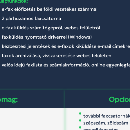
lapfunkciók:
e-fax előfizetés belföldi vezetékes számmal
2 párhuzamos faxcsatorna
e-fax küldés számítógépről, webes felületről
faxküldés nyomtató driverrel (Windows)
kézbesítési jelentések és e-faxok kiküldése e-mail címekr
faxok archiválása, visszakeresése webes felületen
valós idejű faxlista és számlainformáció, online egyenlegfe
somag:
Opcion
további faxcsatorná
szépszám, zöldszám
egyedi faxszám