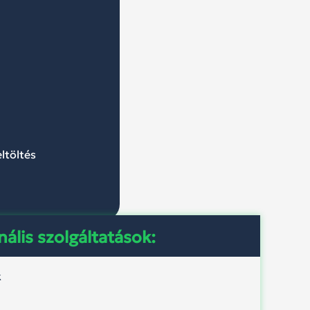
e
ltöltés
ális szolgáltatások:
k