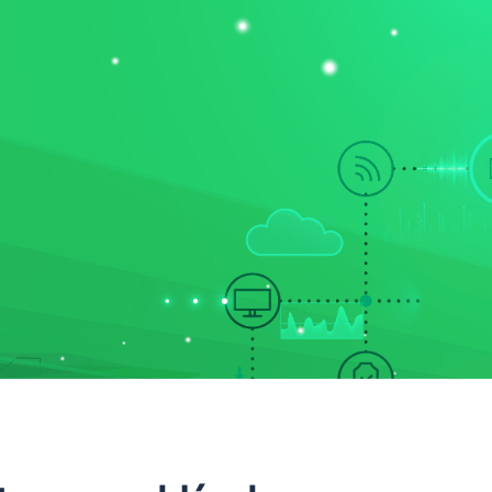
DÁSOK
RÓLUNK
BLOG
WEBINÁR
KAPCSOLAT
FELHŐKÖZP