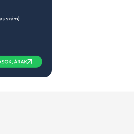
jas szám)
ÁSOK, ÁRAK