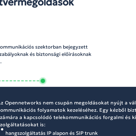
ftvermegoldások
kommunikációs szektorban bejegyzett
gszabályoknak és biztonsági előírásoknak
.
z Opennetworks nem csupán megoldásokat nyújt a váll
ommunikációs folyamatok kezeléséhez. Egy kézből bizt
zámára a kapcsolódó telekommunikációs forgalmi és k
zolgáltatásokat is:
hangszolgáltatás IP alapon és SIP trunk