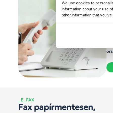
biz
We use cookies to personalis
elő
information about your use of
hív
other information that you’ve
A k
kap
kir
szo
ves
ors
_E_FAX
Fax papírmentesen,