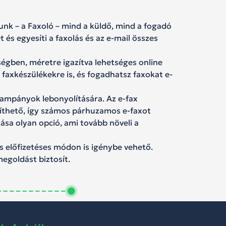
nk – a Faxoló – mind a küldő, mind a fogadó
és egyesíti a faxolás és az e-mail összes
ségben, méretre igazítva lehetséges online
axkészülékekre is, és fogadhatsz faxokat e-
kampányok lebonyolítására. Az e-fax
víthető, így számos párhuzamos e-faxot
ása olyan opció, ami tovább növeli a
s előfizetéses módon is igénybe vehető.
egoldást biztosít.