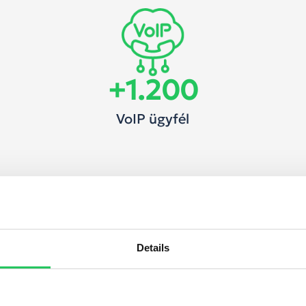
+
1.200
VoIP ügyfél
Details
yarországon minden körzetből igényelhetsz tőlünk belföl
etékes telefonszámot. Szolgáltatásainkhoz ingyenes ügyfé