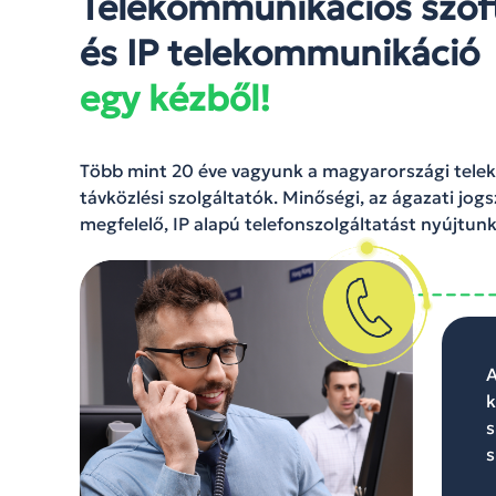
Telekommunikációs szo
és IP telekommunikáció
egy kézből!
Több mint 20 éve vagyunk a magyarországi tele
távközlési szolgáltatók. Minőségi, az ágazati jo
megfelelő, IP alapú telefonszolgáltatást nyújtunk
A
k
s
s