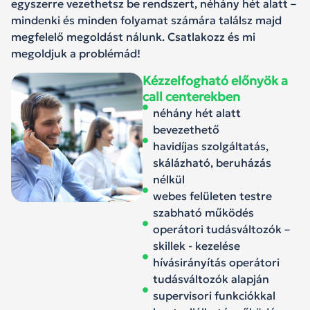
egyszerre vezethetsz be rendszert, néhány hét alatt –
mindenki és minden folyamat számára találsz majd
megfelelő megoldást nálunk. Csatlakozz és mi
megoldjuk a problémád!
Kézzelfogható előnyök a
call centerekben
néhány hét alatt
bevezethető
havidíjas szolgáltatás,
skálázható, beruházás
nélkül
webes felületen testre
szabható működés
operátori tudásváltozók –
skillek - kezelése
hívásirányítás operátori
tudásváltozók alapján
supervisori funkciókkal