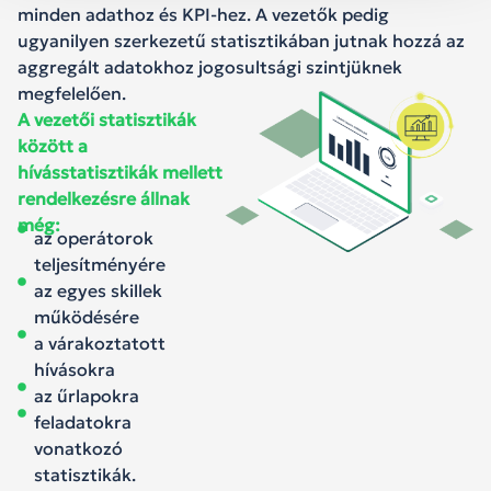
minden adathoz és KPI-hez. A vezetők pedig
ugyanilyen szerkezetű statisztikában jutnak hozzá az
aggregált adatokhoz jogosultsági szintjüknek
megfelelően.
A vezetői statisztikák
között a
hívásstatisztikák mellett
rendelkezésre állnak
még:
az operátorok
teljesítményére
az egyes skillek
működésére
a várakoztatott
hívásokra
az űrlapokra
feladatokra
vonatkozó
statisztikák.