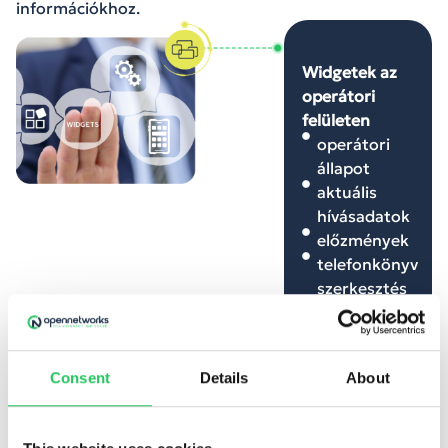
információkhoz.
Widgetek az
operátori
felületen
operátori
állapot
aktuális
hívásadatok
előzmények
telefonkönyv
szerkesztés
űrlap
kezelés
nem
Consent
Details
About
fogadott
hívások és
visszahívás