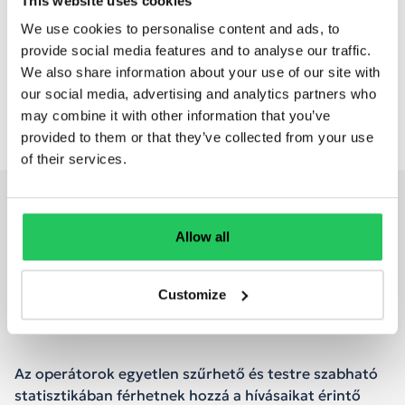
This website uses cookies
operátori
terheltség
We use cookies to personalise content and ads, to
feladatkezelés
provide social media features and to analyse our traffic.
hívás
We also share information about your use of our site with
indítás
our social media, advertising and analytics partners who
may combine it with other information that you’ve
provided to them or that they’ve collected from your use
of their services.
_OPERÁTORI_STATISZTIKÁK
Minden mérhető
Allow all
információ és KPI egy
Customize
helyen
Az operátorok egyetlen szűrhető és testre szabható
statisztikában férhetnek hozzá a hívásaikat érintő