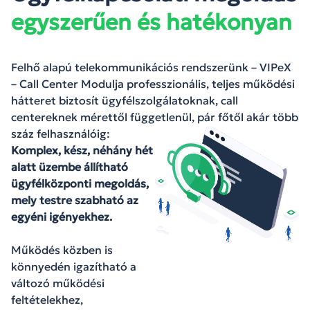
egyszerűen és hatékonyan
Felhő alapú telekommunikációs rendszerünk – VIPeX
– Call Center Modulja professzionális, teljes működési
hátteret biztosít ügyfélszolgálatoknak, call
centereknek mérettől függetlenül, pár főtől akár több
száz felhasználóig:
Komplex, kész, néhány hét
alatt üzembe állítható
ügyfélközponti megoldás,
mely testre szabható az
egyéni igényekhez.
Működés közben is
könnyedén igazítható a
változó működési
feltételekhez,