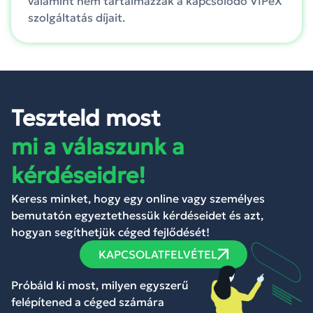
valamint nem tartalmazzák a kapcsolódó VIPeX
szolgáltatás díjait.
Teszteld most
mi a válaszunk a
kérdéseidre!
Keress minket, hogy egy online vagy személyes
bemutatón egyeztethessük kérdéseidet és azt,
hogyan segíthetjük céged fejlődését!
KAPCSOLATFELVÉTEL
Próbáld ki most, milyen egyszerű
felépítened a céged számára