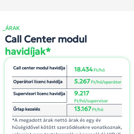
_ÁRAK
Call Center modul
havidíjak*
Call center modul havidíja
18.434
Ft/hó
5.267
Operátori licenc havidíja
Ft/hó/operátor
9.217
Supervisori licenc havidíja
Ft/hó/supervisor
13.167
Űrlap kezelés
Ft/hó
*A megadott árak nettó árak és egy év
hűségidővel kötött szerződésekre vonatkoznak,