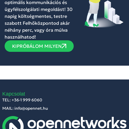
optimális kommunikációs és
ügyfélszolgálati megoldást! 30
napig költségmentes, testre
szabott Felhőközpontod akár
néhány perc, vagy óra múlva
használhatod!
KIPRÓBÁLOM MILYEN
Kapcsolat
TEL: +36-1 999 6060
MAIL: info@opennet.hu