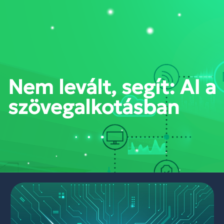
PORTÁL BELÉPÉS
Nem levált, segít: AI a
szövegalkotásban