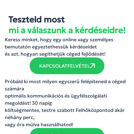
Teszteld most
mi a válaszunk a kérdéseidre!
Keress minket, hogy egy online vagy személyes
bemutatón egyeztethessük kérdéseidet
és azt, hogyan segíthetjük céged fejlődését!
KAPCSOLATFELVÉTEL
Próbáld ki most milyen egyszerű felépítened a céged
számára
optimális kommunikációs és ügyfélszolgálati
megoldást! 30 napig
költségmentes, testre szabott Felhőközpontod akár
néhány perc,
vagy óra múlva használhatod!