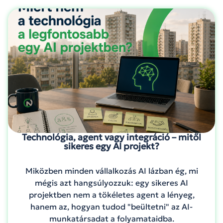
Technológia, agent vagy integráció – mitől
sikeres egy AI projekt?
Miközben minden vállalkozás AI lázban ég, mi
mégis azt hangsúlyozzuk: egy sikeres AI
projektben nem a tökéletes agent a lényeg,
hanem az, hogyan tudod "beültetni" az AI-
munkatársadat a folyamataidba.