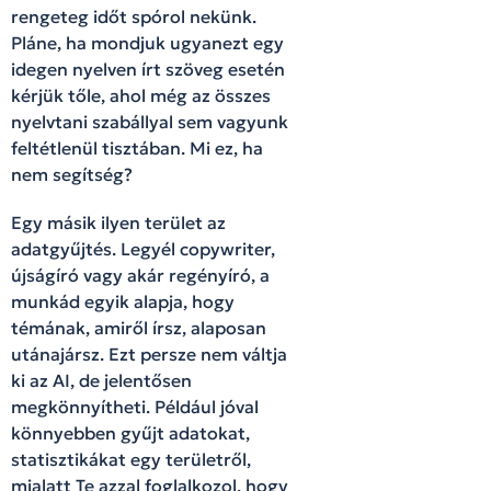
rengeteg időt spórol nekünk.
Pláne, ha mondjuk ugyanezt egy
idegen nyelven írt szöveg esetén
kérjük tőle, ahol még az összes
nyelvtani szabállyal sem vagyunk
feltétlenül tisztában. Mi ez, ha
nem segítség?
Egy másik ilyen terület az
adatgyűjtés. Legyél copywriter,
újságíró vagy akár regényíró, a
munkád egyik alapja, hogy
témának, amiről írsz, alaposan
utánajársz. Ezt persze nem váltja
ki az AI, de jelentősen
megkönnyítheti. Például jóval
könnyebben gyűjt adatokat,
statisztikákat egy területről,
mialatt Te azzal foglalkozol, hogy