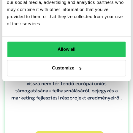
our social media, advertising and analytics partners who
may combine it with other information that you’ve
provided to them or that they’ve collected from your use
of their services.
AI-támogatott marketing folyamatok az
Allow all
Opennetworksnél
Customize
Az Opennetworks Kft. folyamatosan beszámol
GINOP Plusz 2.1.3-24 pályázat keretében kapott
vissza nem térítendő európai uniós
támogatásának felhasználásáról. bejegyzés a
marketing fejlesztési részprojekt eredményeiről.