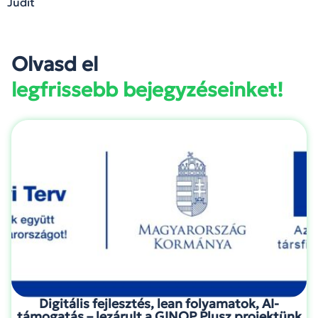
Judit
Olvasd el
legfrissebb bejegyzéseinket!
Digitális fejlesztés, lean folyamatok, AI-
támogatás – lezárult a GINOP Plusz projektünk