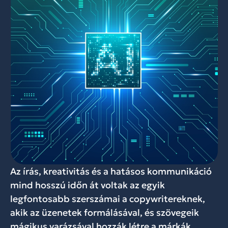
Az írás, kreativitás és a hatásos kommunikáció
mind hosszú időn át voltak az egyik
legfontosabb szerszámai a copywritereknek,
akik az üzenetek formálásával, és szövegeik
mágikus varázsával hozzák létre a márkák