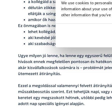
a kollégáid a saját területük ellátása melle
We use cookies to personalis
délután zökkenőmentesen folytatódjon a mu
information about your use of
ellátják a szingapúri iroda híváskezelését, m
other information that you’ve
amikor ők hazamentek, minden átkerüljön 
Ez önmagában is nehéz feladat, de:
lehet kollégád, aki kevésbé ért az ázsiai re
aki kevésbé jól beszéli nyelvet
aki szabadságon van, vagy csak mobil telefo
Ugye milyen jó lenne, ha lenne egy egyszerű felü
hívások ennek megfelelően pontosan és hatékony
akár kisvállalkozások számára is – problémát jel
ütemezett átirányítás.
Ezzel a megoldással valamennyi felvett átirányít
műszakbeosztás szerint. Ezt tehetjük napi, vagy 
keretet egy megszokott hétnek, utóbbi pedig lehe
adott nap speciális igényei alapján.