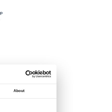
ap
k
ai
About