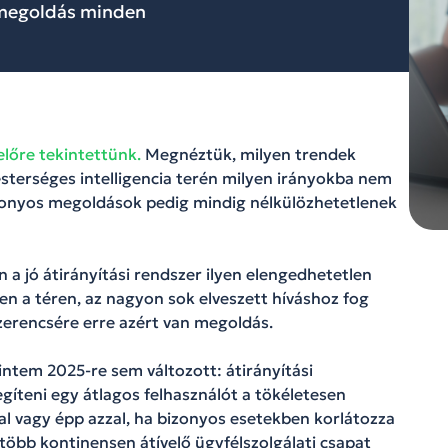
 megoldás minden
 előre tekintettünk.
Megnéztük, milyen trendek
esterséges intelligencia terén milyen irányokba nem
zonyos megoldások pedig mindig nélkülözhetetlenek
a jó átirányítási rendszer ilyen elengedhetetlen
en a téren, az nagyon sok elveszett híváshoz fog
Szerencsére erre azért van megoldás.
intem 2025-re sem változott: átirányítási
gíteni egy átlagos felhasználót a tökéletesen
l vagy épp azzal, ha bizonyos esetekben korlátozza
 több kontinensen átívelő ügyfélszolgálati csapat