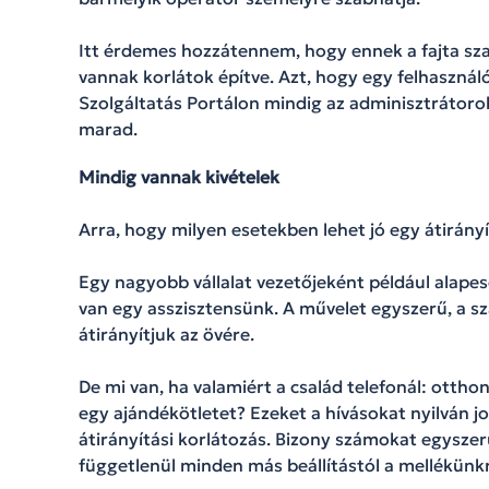
Itt érdemes hozzátennem, hogy ennek a fajta sz
vannak korlátok építve. Azt, hogy egy felhasznál
Szolgáltatás Portálon mindig az adminisztrátorok
marad.
Mindig vannak kivételek
Arra, hogy milyen esetekben lehet jó egy átirányí
Egy nagyobb vállalat vezetőjeként például alapes
van egy asszisztensünk. A művelet egyszerű, a 
átirányítjuk az övére.
De mi van, ha valamiért a család telefonál: ott
egy ajándékötletet? Ezeket a hívásokat nyilván j
átirányítási korlátozás. Bizony számokat egyszer
függetlenül minden más beállítástól a mellékünk