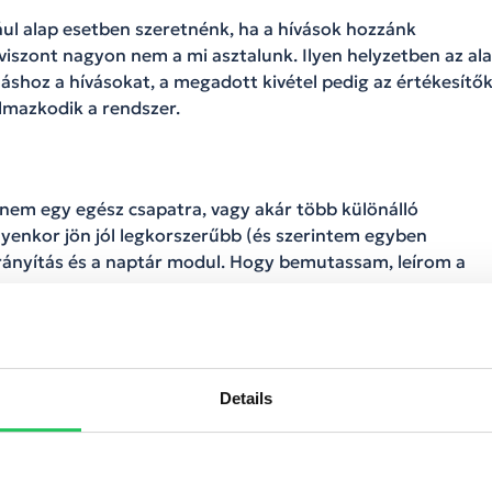
ául alap esetben szeretnénk, ha a hívások hozzánk
viszont nagyon nem a mi asztalunk. Ilyen helyzetben az al
 máshoz a hívásokat, a megadott kivétel pedig az értékesítő
lmazkodik a rendszer.
nem egy egész csapatra, vagy akár több különálló
yenkor jön jól legkorszerűbb (és szerintem egyben
ányítás és a naptár modul. Hogy bemutassam, leírom a
olgáltató központnak dolgozol, ami 3 kontinens informatik
 irodát New Yorkban, Budapesten és Szingapúrban is.
Details
k még nem kezdték el a munkát, a szingapúri kollégák már
d – egy kis európai ország support vezetőjének – kell