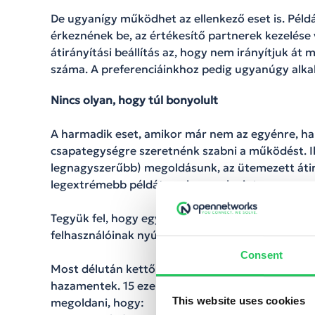
De ugyanígy működhet az ellenkező eset is. Péld
érkeznének be, az értékesítő partnerek kezelése 
átirányítási beállítás az, hogy nem irányítjuk át
száma. A preferenciáinkhoz pedig ugyanúgy alka
Nincs olyan, hogy túl bonyolult
A harmadik eset, amikor már nem az egyénre, ha
csapategységre szeretnénk szabni a működést. Il
legnagyszerűbb) megoldásunk, az ütemezett átir
legextrémebb példát, ami eszembe jut.
Tegyük fel, hogy egy nemzetközi informatikai sz
felhasználóinak nyújt támogatást. Üzemeltettek
Consent
Most délután kettő felé jár, a new yorki kollégá
hazamentek. 15 ezer km távolságot áthidalva neke
This website uses cookies
megoldani, hogy: