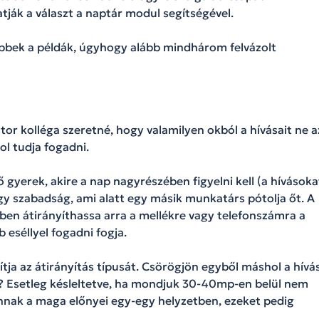
ják a választ a naptár modul segítségével.
ebbek a példák, úgyhogy alább mindhárom felvázolt
or kolléga szeretné, hogy valamilyen okból a hívásait ne a
l tudja fogadni.
erek, akire a nap nagyrészében figyelni kell (a hívásoka
gy szabadság, ami alatt egy másik munkatárs pótolja őt. A
ben átirányíthassa arra a mellékre vagy telefonszámra a
 eséllyel fogadni fogja.
ítja az átirányítás típusát. Csörögjön egyből máshol a hívá
e? Esetleg késleltetve, ha mondjuk 30-40mp-en belül nem
nnak a maga előnyei egy-egy helyzetben, ezeket pedig