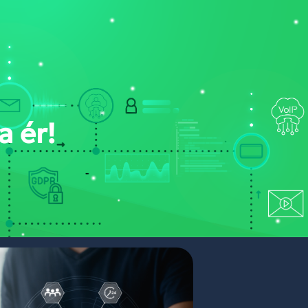
ONT
NYERTES PÁLYÁZATAINK
PORTÁL BELÉPÉS
a ér!