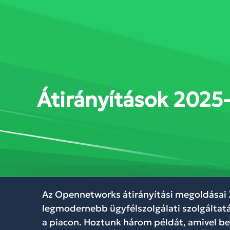
SZOLGÁLTATÁSOK
MEGOL
Átirányítások 2025-
Az Opennetworks átirányítási megoldásai 
legmodernebb ügyfélszolgálati szolgáltat
a piacon. Hoztunk három példát, amivel b