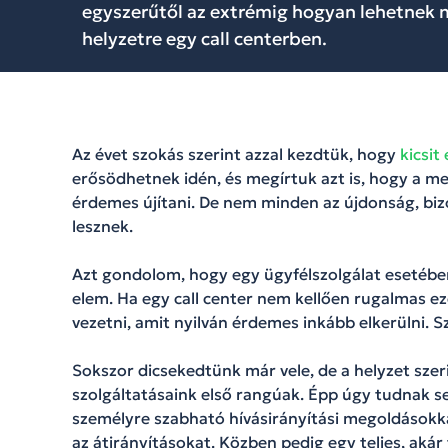
egyszerűtől az extrémig hogyan lehetnek
helyzetre egy call centerben.
Az évet szokás szerint azzal kezdtük, hogy
kicsit
erősödhetnek idén, és megírtuk azt is, hogy a m
érdemes újítani. De nem minden az újdonság, bi
lesznek.
Azt gondolom, hogy egy ügyfélszolgálat esetében 
elem. Ha egy call center nem kellően rugalmas ez
vezetni, amit nyilván érdemes inkább elkerülni. 
Sokszor dicsekedtünk már vele, de a helyzet szer
szolgáltatásaink első rangúak. Épp úgy tudnak se
személyre szabható hívásirányítási megoldásokka
az átirányításokat. Közben pedig egy teljes, akár