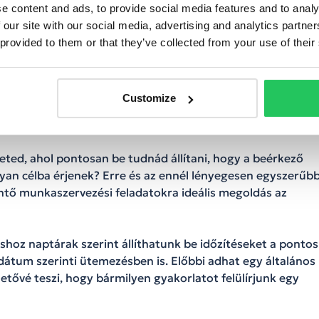
tt fogadják a másik két kontinensről érkező hívásokat
e content and ads, to provide social media features and to analy
nka a new yorki ügyeleten, miközben ők továbbra is
 our site with our social media, advertising and analytics partn
ajd
 provided to them or that they’ve collected from your use of their
Szingapúrba.
ndszerekhez
Customize
nról tud dolgozni
leted, ahol pontosan be tudnád állítani, hogy a beérkező
an célba érjenek? Erre és az ennél lényegesen egyszerűbb
entő munkaszervezési feladatokra ideális megoldás az
áshoz naptárak szerint állíthatunk be időzítéseket a pontos
dátum szerinti ütemezésben is. Előbbi adhat egy általános
tővé teszi, hogy bármilyen gyakorlatot felülírjunk egy