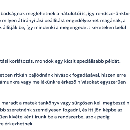
abadságnak meglehetnek a hátulütői is, így rendszerünkbe
ó milyen átirányítási beállítást engedélyezhet magának, a
 állítják be, így mindenki a megengedett kereteken belül
tási korlátozás, mondok egy kicsit speciálisabb példát.
etben ritkán bajlódnánk hívások fogadásával, hiszen erre
számunkra vagy mellékünkre érkező hívásokat egyszerűen
hon maradt a matek tankönyv vagy sürgősen kell megbeszéln
obb szeretnénk személyesen fogadni, és itt jön képbe az
űen kivételként írunk be a rendszerbe, azok pedig
re érkezhetnek.