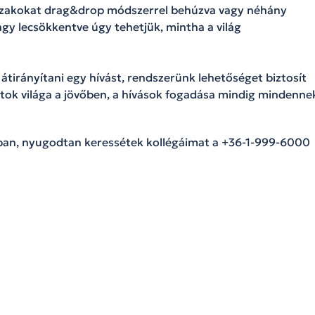
szakokat drag&drop módszerrel behúzva vagy néhány
agy lecsökkentve úgy tehetjük, mintha a világ
átirányítani egy hívást, rendszerünk lehetőséget biztosít
atok világa a jövőben, a hívások fogadása mindig mindenne
ban, nyugodtan keressétek kollégáimat a +36-1-999-6000