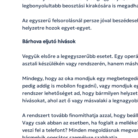
legbonyolultabb beosztási kirakósára is megadhat
Az egyszerű felsorolásnál persze jóval beszédes
helyzetre hozok egyet-egyet.
Bárhova eljutó hívások
Vegyük elsőre a legegyszerűbb esetet. Egy operát
asztali készülékén vagy rendszerén, hanem másho
Mindegy, hogy az oka mondjuk egy megbetegedő gy
pedig addig is mobilon fogadni), vagy mondjuk e
rendszer lehetőséget ad, hogy bármilyen helyzet
hívásokat, ahol azt ő vagy másvalaki a legnagyobb
A rendszert tovább finomíthatja azzal, hogy beáll
Vagy csak abban az esetben, ha foglalt a mellék
veszi fel a telefont? Minden megoldásnak megva
bármelyik operátor személyre szabhatja.