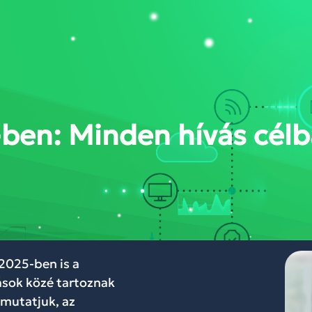
DÁSOK
RÓLUNK
BLOG
WEBINÁR
KAPCSOLAT
FELHŐKÖZP
ben: Minden hívás célb
2025-ben is a
ások közé tartoznak
emutatjuk, az