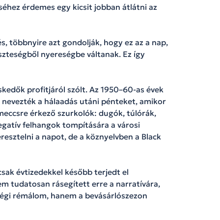
éhez érdemes egy kicsit jobban átlátni az
s, többnyire azt gondolják, hogy ez az a nap,
eszteségből nyereségbe váltanak. Ez így
skedők profitjáról szólt. Az 1950–60-as évek
y nevezték a hálaadás utáni pénteket, amikor
meccsre érkező szurkolók: dugók, túlórák,
gatív felhangok tompítására a városi
resztelni a napot, de a köznyelvben a Black
sak évtizedekkel később terjedt el
m tudatosan rásegített erre a narratívára,
rségi rémálom, hanem a bevásárlószezon