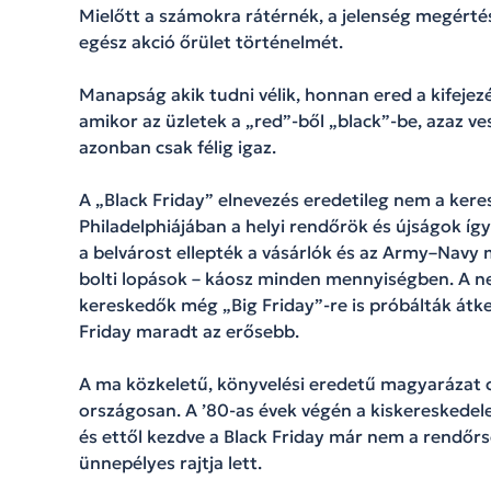
Mielőtt a számokra rátérnék, a jelenség megértés
egész akció őrület történelmét.
Manapság akik tudni vélik, honnan ered a kifejezé
amikor az üzletek a „red”-ből „black”-be, azaz v
azonban csak félig igaz.
A „Black Friday” elnevezés eredetileg nem a kere
Philadelphiájában a helyi rendőrök és újságok íg
a belvárost ellepték a vásárlók és az Army–Navy 
bolti lopások – káosz minden mennyiségben. A ne
kereskedők még „Big Friday”-re is próbálták átke
Friday maradt az erősebb.
A ma közkeletű, könyvelési eredetű magyarázat c
országosan. A ’80-as évek végén a kiskereskedele
és ettől kezdve a Black Friday már nem a rendő
ünnepélyes rajtja lett.