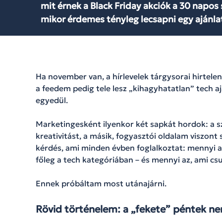
mit érnek a Black Friday akciók a 30 napos
mikor érdemes tényleg lecsapni egy ajánla
Ha november van, a hírlevelek tárgysorai hirtel
a feedem pedig tele lesz „kihagyhatatlan” tech 
egyedül.
Marketingesként ilyenkor két sapkát hordok: a sz
kreativitást, a másik, fogyasztói oldalam viszont
kérdés, ami minden évben foglalkoztat: mennyi a 
főleg a tech kategóriában – és mennyi az, ami 
Ennek próbáltam most utánajárni.
Rövid történelem: a „fekete” péntek nem