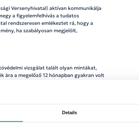
sági Versenyhivatal) aktívan kommunikálja
e megy a figyelemfelhívás a tudatos
ivatal rendszeresen emlékeztet rá, hogy a
mény, ha szabályosan megjelölt,
óvédelmi vizsgálat talált olyan mintákat,
mék ára a megelőző 12 hónapban gyakran volt
ául évek óta követ árpályákat, és rendre arra
m exkluzív mélypont, csak jól tálalt
rint a vizsgált ajánlatok túlnyomó többsége
agy jobb áron.)
Details
tervezetté vált:
jelentős arányban listával
inál. Ez részben jó hír (hiszen tudatosabb
 árazás és az algoritmikus promóciók hatását