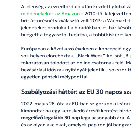
A jelenség az ezredforduló után kezdett globalizá
mindenekelőtt az Amazon
– 2010-től kifejezetten
brit áttörésnél vízválasztó volt 2013: a Walmart-t
jeleneteket produkált a híradókban, és bár később
beégett a fogyasztói tudatba, a többi kiskeresk
Európában a következő években a koncepció eg
sok helyen előrehozták, „Black Week”-ké, sőt „B
fokozatosan tolódott az online csatornák felé. M
bevásárlási időszak nyitányát jelentik – sokszor
egyetlen pénteki mélyponttal.
Szabályozási háttér: az EU 30 napos sz
2022. május 28. óta az EU-ban szigorúbb a leár
kimondta: ha egy kereskedő árcsökkentést hirdet, 
megelőző legalább 30 nap
legalacsonyabb ára. A 
és az olyan akciókat, amelyek papíron jól hangza