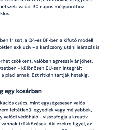
s metszet: valódi 30 napos mélyponthoz
klus.
en frissít, a Q4-es BF-ben a kifutó modell
étlen exkluzív – a karácsony utáni leárazás is
het csökkent, valóban agresszív ár jöhet.
yzetben – különösen EU-san integrált
 piaci árnak. Ezt ritkán tartják hetekig.
ág egy kosárban
kációs csúcs, mint egységesesen valós
nem feltétlenül egyediek vagy mélyebbek,
 valódi védőháló – visszafogja a kreatív
 vannak trükközések. Aki ezekre figyel, az