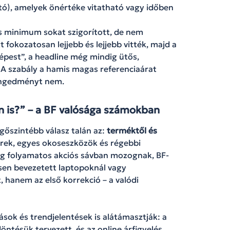
artó), amelyek önértéke vitatható vagy időben
 minimum sokat szigorított, de nem
 fokozatosan lejjebb és lejjebb vitték, majd a
pest”, a headline még mindig ütős,
 A szabály a hamis magas referenciaárat
 engedményt nem.
n is?” – a BF valósága számokban
gőszintébb válasz talán az:
terméktől és
rek, egyes okoseszközök és régebbi
ig folyamatos akciós sávban mozognak, BF-
sen bevezetett laptopoknál vagy
 hanem az első korrekció – a valódi
ások és trendjelentések is alátámasztják: a
döntésük tervezett, és az online árfigyelés