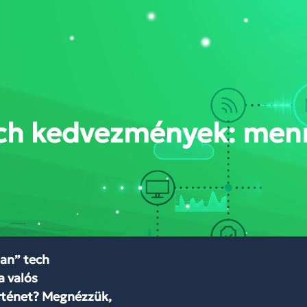
DÁSOK
RÓLUNK
BLOG
WEBINÁR
KAPCSOLAT
FELHŐKÖZP
tech kedvezmények: menn
lan” tech
a valós
örténet? Megnézzük,