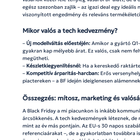
egész szezonban zajlik – az igazi deal egy ideáli
viszonyított engedmény és releváns termékéletci
Mikor valós a tech kedvezmény?
–
Új modellváltás előestéjén:
Amikor a gyártó Q1-b
gyakran kap mélyebb árat. Ez valós, csak nem felt
megütheti.
–
Készletkiegyenlítésnél:
Ha a kereskedő raktárter
–
Kompetitív árparitás-harcban:
Erős versenyhel
piactereken – a BF idején ideiglenesen alámennek a
Összegzés: mítosz, marketing és valós
A Black Friday a mi piacunkon is inkább kommuni
árcsökkenés. A tech kedvezmények léteznek, de 
mint az év más pontjain. Az EU-s 30 napos szabály
referenciaárakat –, de a gyakorlatban továbbra is