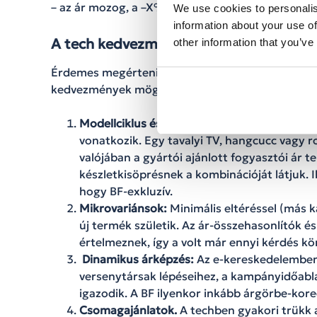
– az ár mozog, a –X% pedig kontextus nélkül kön
We use cookies to personalis
information about your use of
A tech kedvezmények anatómiája
other information that you’ve
Érdemes megérteni azt is, milyen logika van a té
kedvezmények mögött.
Modellciklus és kifutó termékek:
A nagy -50
vonatkozik. Egy tavalyi TV, hangcucc vagy r
valójában a gyártói ajánlott fogyasztói ár t
készletkisöprésnek a kombinációját látjuk. I
hogy BF-exkluzív.
Mikrovariánsok:
Minimális eltéréssel (más k
új termék születik. Az ár-összehasonlítók 
értelmeznek, így a volt már ennyi kérdés kö
Dinamikus árképzés:
Az e-kereskedelemben 
versenytársak lépéseihez, a kampányidőabla
igazodik. A BF ilyenkor inkább árgörbe-kore
Csomagajánlatok.
A techben gyakori trükk 