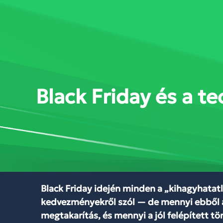
SZOLGÁLTATÁSOK
MEGOL
Black Friday és a 
Black Friday idején minden a „kihagyhatat
kedvezményekről szól — de mennyi ebből 
megtakarítás, és mennyi a jól felépített t