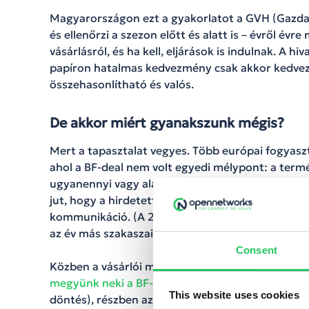
Magyarországon ezt a gyakorlatot a GVH (Gazda
és ellenőrzi a szezon előtt és alatt is – évről évr
vásárlásról, és ha kell, eljárások is indulnak. A h
papíron hatalmas kedvezmény csak akkor kedvez
összehasonlítható és valós.
De akkor miért gyanakszunk mégis?
Mert a tapasztalat vegyes. Több európai fogyaszt
ahol a BF-deal nem volt egyedi mélypont: a ter
ugyanennyi vagy alacsonyabb. A
brit Which?
péld
jut, hogy a hirdetett kedvezmények nagy része ne
kommunikáció. (A 2023–2024-es összegzéseik sze
az év más szakaszaiban is elérhető volt hasonló v
Consent
Közben a vásárlói magatartás Európában erősen 
megyünk neki a BF-nek,
és az online csatorna dom
This website uses cookies
döntés), részben azonban felerősíti a dinamikus