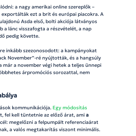
lódni: a nagy amerikai online szereplők –
 exportálták ezt a brit és európai piacokra. A
ulajdonú Asda első, bolti akciója látványos
 a lánc visszafogta a részvételét, a nap
edő pedig követte.
yre inkább szezonosodott: a kampányokat
lack November”-ré nyújtották, és a hangsúly
a már a november végi hetek a teljes ünnepi
 többhetes árpromóciós sorozattal, nem
abálya
azások kommunikációja.
Egy módosítás
fel kell tüntetnie az előző árat, ami
a
cél: megelőzni a felpumpált referenciaárat
nak, a valós megtakarítás viszont minimális.