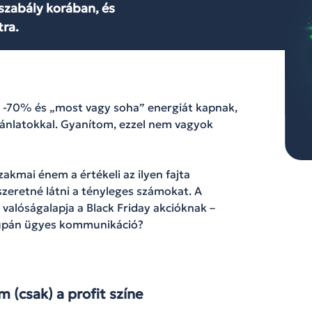
 szabály korában, és
tra.
en -70% és „most vagy soha” energiát kapnak,
ajánlatokkal. Gyanítom, ezzel nem vagyok
akmai énem a értékeli az ilyen fajta
 szeretné látni a tényleges számokat. A
valóságalapja a Black Friday akcióknak –
csupán ügyes kommunikáció?
 (csak) a profit színe