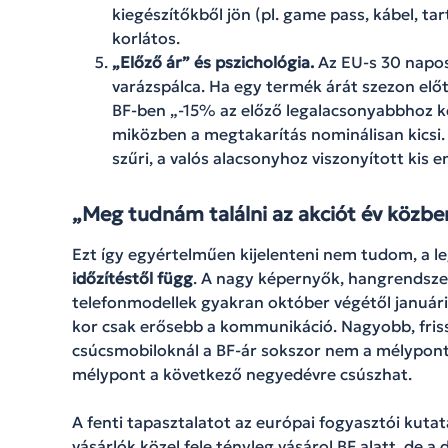
kiegészítőkből jön (pl. game pass, kábel, t
korlátos.
„Előző ár” és pszichológia.
Az EU-s 30 napos
varázspálca. Ha egy termék árát szezon előtt
BF-ben „-15% az előző legalacsonyabbhoz ké
miközben a megtakarítás nominálisan kicsi.
szűri, a valós alacsonyhoz viszonyított kis
„Meg tudnám találni az akciót év közbe
Ezt így egyértelműen kijelenteni nem tudom, a le
időzítéstől függ
. A nagy képernyők, hangrendsze
telefonmodellek gyakran október végétől január
kor csak erősebb a kommunikáció. Nagyobb, fris
csúcsmobiloknál a BF-ár sokszor nem a mélypont,
mélypont a következő negyedévre csúszhat.
A fenti tapasztalatot az európai fogyasztói kutat
vásárlók közel fele tényleg vásárol BF alatt, de a 