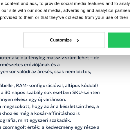
nyen félreérthető.
e content and ads, to provide social media features and to analy
 our site with our social media, advertising and analytics partn
 provided to them or that they’ve collected from your use of their
nyleges és csak papíron jól hangzó
Customize
% címkék jelentős része kifutó szériákra
outer akciója tényleg masszív szám lehet – de
ermészetes eróziójának és a
lyenkor valódi az áresés, csak nem biztos,
ábellel, RAM-konfigurációval, altípus kóddal)
és a 30 napos szabály sok esetben SKU-szinten
nnyen elvész egy új variánson.
megszokott, hogy az ár a készletszinthez, a
khoz és még a kosár-affinitáshoz is
ográfia, mint egyszeri szakadék.
a csomagolt érték: a kedvezmény egy része a