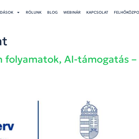
DÁSOK
RÓLUNK
BLOG
WEBINÁR
KAPCSOLAT
FELHŐKÖZP
at
ean folyamatok, AI-támogatás –