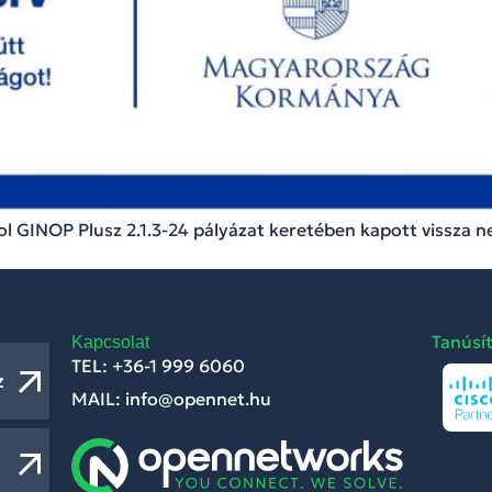
 GINOP Plusz 2.1.3-24 pályázat keretében kapott vissza 
Tanúsí
Kapcsolat
TEL: +36-1 999 6060
z
MAIL: info@opennet.hu