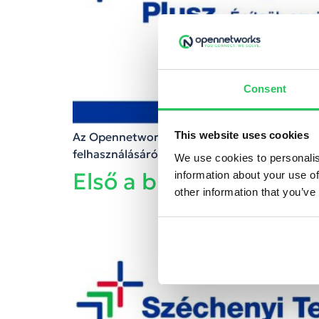
Consent
This website uses cookies
Az Opennetworks Kft. folyamatosan beszámol
felhasználásáról. bejegyzés a marketing fejles
We use cookies to personalis
Első a biztonság
information about your use of
other information that you’ve