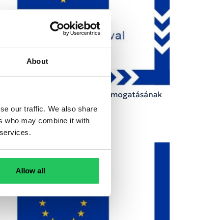
About
nem térítendő európai uniós támogatásának
se our traffic. We also share
ers who may combine it with
 services.
Allow all