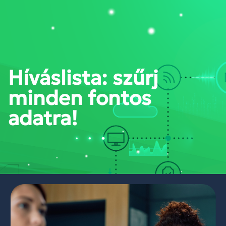
PORTÁL BELÉPÉS
Híváslista: szűrj
minden fontos
adatra!