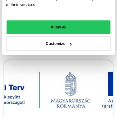
of their services.
Bejegyzésünkben a projekt sikeres zárásáról
számolunk be.
Allow all
TOVÁBB OLVASOM
Customize