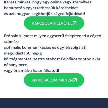
Keress minket, hogy egy online vagy személyes
bemutatón egyeztethessük kérdéseidet
és azt, hogyan segíthetjük céged fejlődését!
KAPCSOLATFELVÉTEL
Próbáld ki most milyen egyszerű felépítened a céged
számára
optimális kommunikációs és ügyfélszolgálati
megoldást! 30 napig
költségmentes, testre szabott Felhőközpontod akár
néhány perc,
vagy óra múlva használhatod!
KIPRÓBÁLOM MILYEN