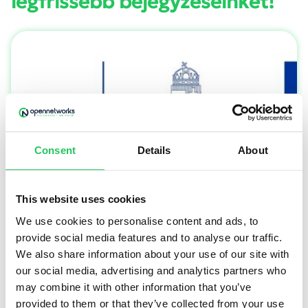
legfrissebb bejegyzéseinket!
Consent
Details
About
This website uses cookies
Digitális fejlesztés, lean folyamatok, AI-
támogatás – lezárult a GINOP Plusz projektünk
We use cookies to personalise content and ads, to
provide social media features and to analyse our traffic.
We also share information about your use of our site with
Az Opennetworks Kft. folyamatosan beszámol
our social media, advertising and analytics partners who
GINOP Plusz 2.1.3-24 pályázat keretében kapott
may combine it with other information that you’ve
vissza nem térítendő európai uniós
provided to them or that they’ve collected from your use
támogatásának felhasználásáról.