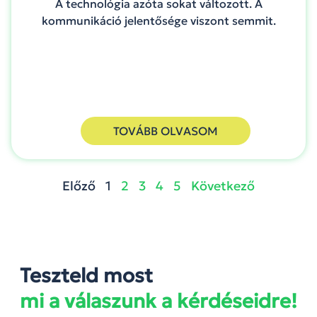
A technológia azóta sokat változott. A
kommunikáció jelentősége viszont semmit.
TOVÁBB OLVASOM
Előző
1
2
3
4
5
Következő
Teszteld most
mi a válaszunk a kérdéseidre!