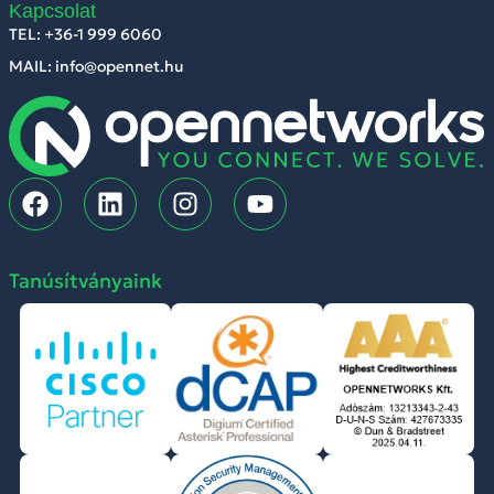
Kapcsolat
TEL: +36-1 999 6060
MAIL: info@opennet.hu
Tanúsítványaink