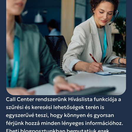
Call Center rendszerünk Híváslista funkciója a
szűrési és keresési lehetőségek terén is
egyszerűvé teszi, hogy könnyen és gyorsan
férjünk hozzá minden lényeges információhoz.
Eheti blogposztunkban bemutatjuk ezek