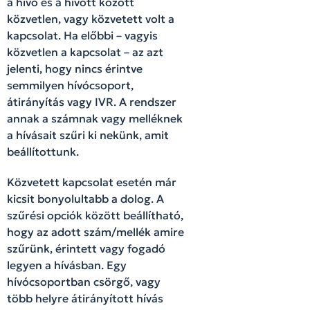
a hívó és a hívott között
közvetlen, vagy közvetett volt a
kapcsolat. Ha előbbi – vagyis
közvetlen a kapcsolat – az azt
jelenti, hogy nincs érintve
semmilyen hívócsoport,
átirányítás vagy IVR. A rendszer
annak a számnak vagy melléknek
a hívásait szűri ki nekünk, amit
beállítottunk.
Közvetett kapcsolat esetén már
kicsit bonyolultabb a dolog. A
szűrési opciók között beállítható,
hogy az adott szám/mellék amire
szűrünk, érintett vagy fogadó
legyen a hívásban. Egy
hívócsoportban csörgő, vagy
több helyre átirányított hívás