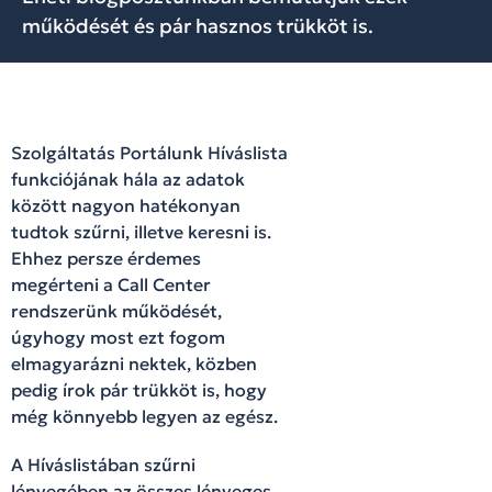
működését és pár hasznos trükköt is.
Szolgáltatás Portálunk Híváslista
funkciójának hála
az adatok
között nagyon hatékonyan
tudtok szűrni, illetve keresni is.
Ehhez persze érdemes
megérteni a Call Center
rendszerünk működését,
úgyhogy most ezt fogom
elmagyarázni nektek, közben
pedig írok pár trükköt is, hogy
még könnyebb legyen az egész.
A Híváslistában szűrni
lényegében az összes lényeges