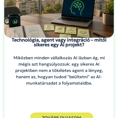
Technológia, agent vagy integráció – mitől
sikeres egy AI projekt?
Miközben minden vállalkozás AI lázban ég, mi
mégis azt hangsúlyozzuk: egy sikeres AI
projektben nem a tökéletes agent a lényeg,
hanem az, hogyan tudod "beültetni" az AI-
munkatársadat a folyamataidba.
TOVÁBB OLVASOM