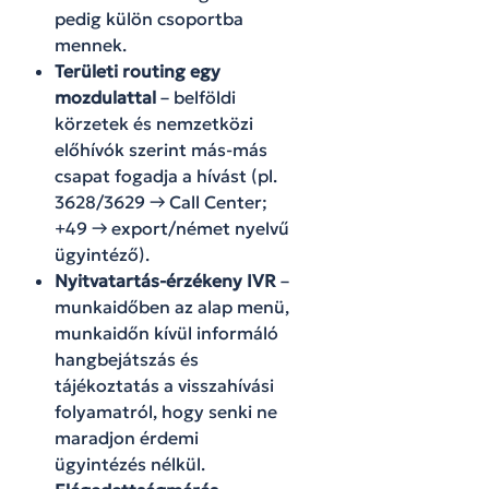
pedig külön csoportba
mennek.
Területi routing egy
mozdulattal
– belföldi
körzetek és nemzetközi
előhívók szerint más-más
csapat fogadja a hívást (pl.
3628/3629 → Call Center;
+49 → export/német nyelvű
ügyintéző).
Nyitvatartás-érzékeny IVR
–
munkaidőben az alap menü,
munkaidőn kívül informáló
hangbejátszás és
tájékoztatás a visszahívási
folyamatról, hogy senki ne
maradjon érdemi
ügyintézés nélkül.