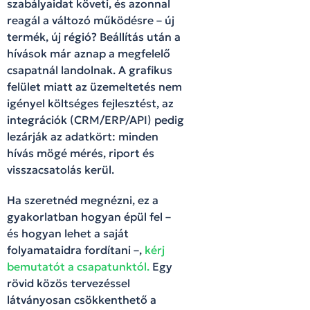
szabályaidat követi, és azonnal
reagál a változó működésre – új
termék, új régió? Beállítás után a
hívások már aznap a megfelelő
csapatnál landolnak. A grafikus
felület miatt az üzemeltetés nem
igényel költséges fejlesztést, az
integrációk (CRM/ERP/API) pedig
lezárják az adatkört: minden
hívás mögé mérés, riport és
visszacsatolás kerül.
Ha szeretnéd megnézni, ez a
gyakorlatban hogyan épül fel –
és hogyan lehet a saját
folyamataidra fordítani –,
kérj
bemutatót a csapatunktól.
Egy
rövid közös tervezéssel
látványosan csökkenthető a