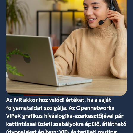
Az IVR akkor hoz valódi értéket, ha a saját
folyamataidat szolgálja. Az Opennetworks
VIPeX grafikus híváslogika-szerkesztőjével pár
kattintással üzleti szabályokra épülő, átlátható
útvonalakat építesz: VIP- és területi routing,