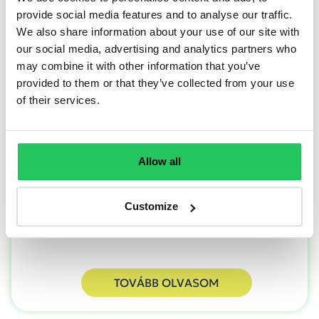
provide social media features and to analyse our traffic.
We also share information about your use of our site with
our social media, advertising and analytics partners who
may combine it with other information that you’ve
Adatból növekedés
provided to them or that they’ve collected from your use
of their services.
Az Opennetworks Kft. folyamatosan beszámol
GINOP Plusz 2.1.3-24 pályázat keretében kapott
vissza nem térítendő európai uniós
Allow all
támogatásának felhasználásáról. bejegyzés a
marketing fejlesztési részprojektről.
Customize
TOVÁBB OLVASOM