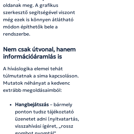
oldanak meg. A grafikus
szerkesztő segítségével viszont
még ezek is könnyen átlátható
módon építhetők bele a
rendszerbe.
Nem csak útvonal, hanem
információáramlás is
A híváslogika elemei tehát
túlmutatnak a sima kapcsoláson.
Mutatok néhányat a kedvenc
extrább megoldásaimból:
Hangbejátszás
– bármely
ponton tudsz tájékoztató
üzenetet adni (nyitvatartás,
visszahívási ígéret, „rossz
gombot nyomtál”