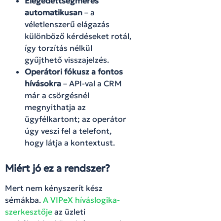
Elégedettségmérés
automatikusan
– a
véletlenszerű elágazás
különböző kérdéseket rotál,
így torzítás nélkül
gyűjthető visszajelzés.
Operátori fókusz a fontos
hívásokra
– API-val a CRM
már a csörgésnél
megnyithatja az
ügyfélkartont; az operátor
úgy veszi fel a telefont,
hogy látja a kontextust.
Miért jó ez a rendszer?
Mert nem kényszerít kész
sémákba.
A VIPeX híváslogika-
szerkesztője
az üzleti