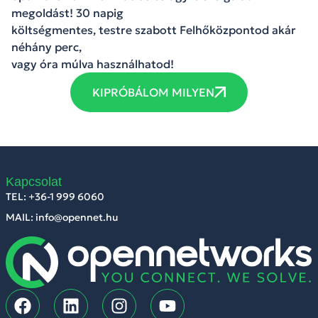
megoldást! 30 napig
költségmentes, testre szabott Felhőközpontod akár
néhány perc,
vagy óra múlva használhatod!
KIPRÓBÁLOM MILYEN
Kapcsolat
TEL: +36-1 999 6060
MAIL: info@opennet.hu