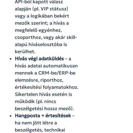
API-ból kapott válasz
alapján (pl. VIP státusz)
vagy a logikában bekért
mezők szerint; a hívás a
megfelelő egyénhez,
csoporthoz, vagy akár skill-
alapú híváselosztóba is
kerülhet.
Hívás végi adatküldés
– a
hívás adatai automatikusan
mennek a CRM-be/ERP-be
elemzésre, riporthoz,
értékesítési folyamatokhoz.
Sikertelen hívás esetén is
működik (pl. nincs
beszélgetési hossz mező).
Hangposta + értesítések
–
ha nem jött létre a
beszélgetés, technikai