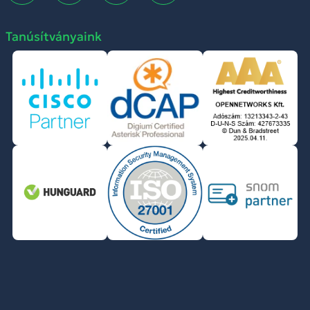
Tanúsítványaink