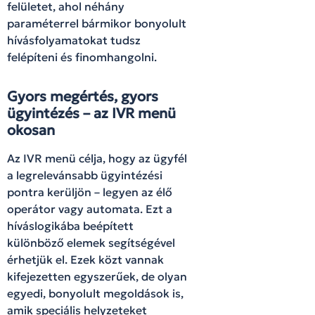
felületet, ahol néhány
paraméterrel bármikor bonyolult
hívásfolyamatokat tudsz
felépíteni és finomhangolni.
Gyors megértés, gyors
ügyintézés – az IVR menü
okosan
Az IVR menü célja, hogy az ügyfél
a legrelevánsabb ügyintézési
pontra kerüljön – legyen az élő
operátor vagy automata. Ezt a
híváslogikába beépített
különböző elemek segítségével
érhetjük el. Ezek közt vannak
kifejezetten egyszerűek, de olyan
egyedi, bonyolult megoldások is,
amik speciális helyzeteket