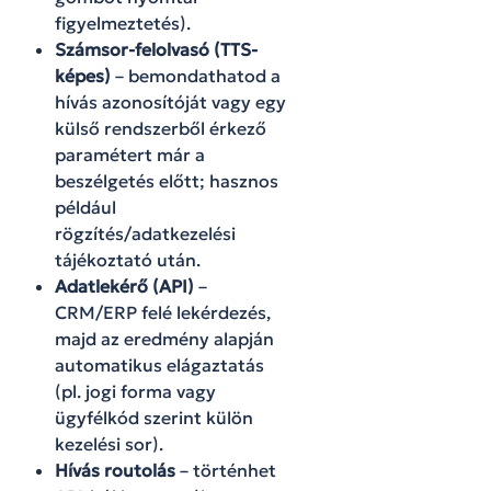
figyelmeztetés).
Számsor-felolvasó (TTS-
képes)
– bemondathatod a
hívás azonosítóját vagy egy
külső rendszerből érkező
paramétert már a
beszélgetés előtt; hasznos
például
rögzítés/adatkezelési
tájékoztató után.
Adatlekérő (API)
–
CRM/ERP felé lekérdezés,
majd az eredmény alapján
automatikus elágaztatás
(pl. jogi forma vagy
ügyfélkód szerint külön
kezelési sor).
Hívás routolás
– történhet