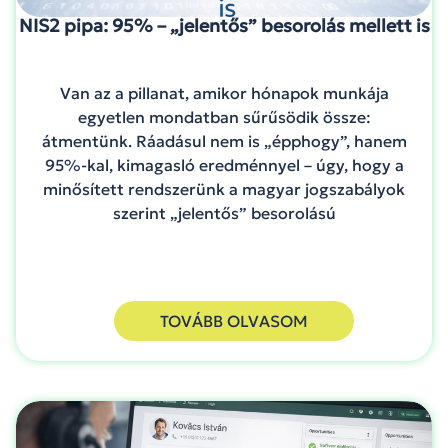
NIS2 pipa: 95% – „jelentős” besorolás mellett is
Van az a pillanat, amikor hónapok munkája
egyetlen mondatban sűrűsödik össze:
átmentünk. Ráadásul nem is „épphogy”, hanem
95%-kal, kimagasló eredménnyel – úgy, hogy a
minősített rendszerünk a magyar jogszabályok
szerint „jelentős” besorolású
TOVÁBB OLVASOM