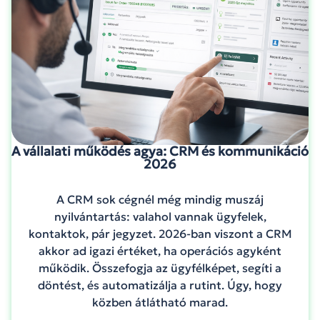
A vállalati működés agya: CRM és kommunikáció
2026
A CRM sok cégnél még mindig muszáj
nyilvántartás: valahol vannak ügyfelek,
kontaktok, pár jegyzet. 2026-ban viszont a CRM
akkor ad igazi értéket, ha operációs agyként
működik. Összefogja az ügyfélképet, segíti a
döntést, és automatizálja a rutint. Úgy, hogy
közben átlátható marad.