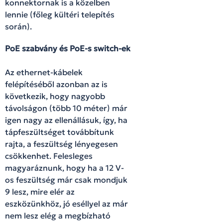
konnektornak is a közelben
lennie (főleg kültéri telepítés
során).
PoE szabvány és PoE-s switch-ek
Az ethernet-kábelek
felépítéséből azonban az is
következik, hogy nagyobb
távolságon (több 10 méter) már
igen nagy az ellenállásuk, így, ha
tápfeszültséget továbbítunk
rajta, a feszültség lényegesen
csökkenhet. Felesleges
magyaráznunk, hogy ha a 12 V-
os feszültség már csak mondjuk
9 lesz, mire elér az
eszközünkhöz, jó eséllyel az már
nem lesz elég a megbízható