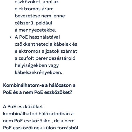
eszközöket, ahol az
elektromos áram
bevezetése nem lenne
célszerű, például
álmennyezetekbe.
A PoE használatával
csökkentheted a kábelek és
elektromos aljzatok számát
a zsúfolt berendezéstároló
helyiségekben vagy
kábelszekrényekben.
Kombinálhatom-e a hálózaton a
PoE és a nem PoE eszközöket?
A PoE eszközöket
kombinálhatod hálózatodban a
nem PoE eszközökkel, de a nem
PoE eszközöknek külön forrásból