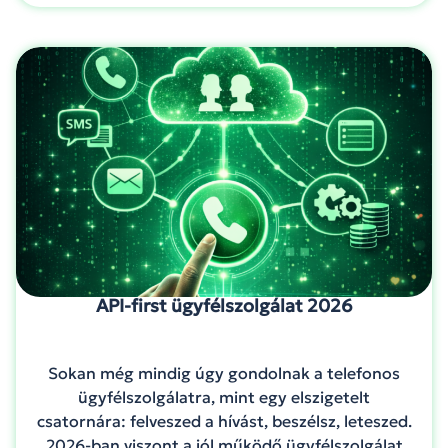
API-first ügyfélszolgálat 2026
Sokan még mindig úgy gondolnak a telefonos
ügyfélszolgálatra, mint egy elszigetelt
csatornára: felveszed a hívást, beszélsz, leteszed.
2026-ban viszont a jól működő ügyfélszolgálat