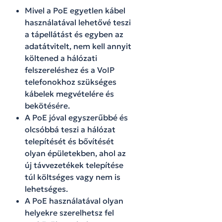
Mivel a PoE egyetlen kábel
használatával lehetővé teszi
a tápellátást és egyben az
adatátvitelt, nem kell annyit
költened a hálózati
felszereléshez és a VoIP
telefonokhoz szükséges
kábelek megvételére és
bekötésére.
A PoE jóval egyszerűbbé és
olcsóbbá teszi a hálózat
telepítését és bővítését
olyan épületekben, ahol az
új távvezetékek telepítése
túl költséges vagy nem is
lehetséges.
A PoE használatával olyan
helyekre szerelhetsz fel