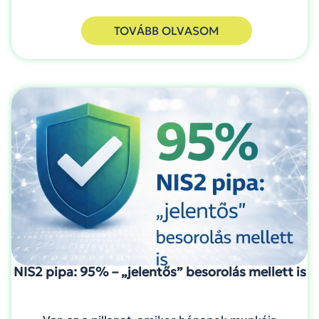
TOVÁBB OLVASOM
NIS2 pipa: 95% – „jelentős” besorolás mellett is