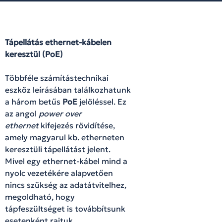
Tápellátás ethernet-kábelen
keresztül (PoE)
Többféle számítástechnikai
eszköz leírásában találkozhatunk
a három betűs
PoE
jelöléssel. Ez
az angol
power over
ethernet
kifejezés rövidítése,
amely magyarul kb. etherneten
keresztüli tápellátást jelent.
Mivel egy ethernet-kábel mind a
nyolc vezetékére alapvetően
nincs szükség az adatátvitelhez,
megoldható, hogy
tápfeszültséget is továbbítsunk
esetenként rajtuk.