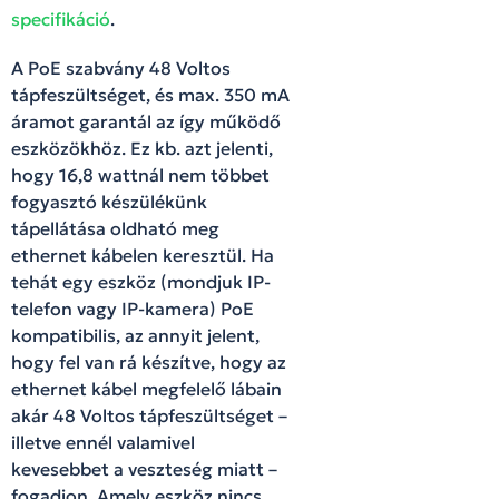
specifikáció
.
A PoE szabvány 48 Voltos
tápfeszültséget, és max. 350 mA
áramot garantál az így működő
eszközökhöz. Ez kb. azt jelenti,
hogy 16,8 wattnál nem többet
fogyasztó készülékünk
tápellátása oldható meg
ethernet kábelen keresztül. Ha
tehát egy eszköz (mondjuk IP-
telefon vagy IP-kamera) PoE
kompatibilis, az annyit jelent,
hogy fel van rá készítve, hogy az
ethernet kábel megfelelő lábain
akár 48 Voltos tápfeszültséget –
illetve ennél valamivel
kevesebbet a veszteség miatt –
fogadjon. Amely eszköz nincs