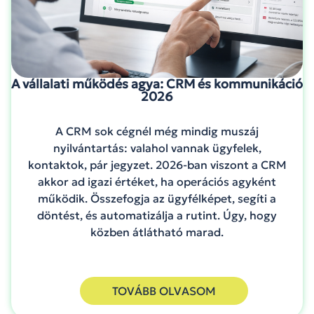
A vállalati működés agya: CRM és kommunikáció
2026
A CRM sok cégnél még mindig muszáj
nyilvántartás: valahol vannak ügyfelek,
kontaktok, pár jegyzet. 2026-ban viszont a CRM
akkor ad igazi értéket, ha operációs agyként
működik. Összefogja az ügyfélképet, segíti a
döntést, és automatizálja a rutint. Úgy, hogy
közben átlátható marad.
TOVÁBB OLVASOM