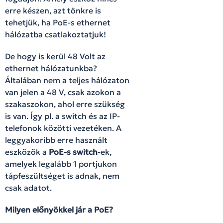
erre készen, azt tönkre is
tehetjük, ha PoE-s ethernet
hálózatba csatlakoztatjuk!
De hogy is kerül 48 Volt az
ethernet hálózatunkba?
Általában nem a teljes hálózaton
van jelen a 48 V, csak azokon a
szakaszokon, ahol erre szükség
is van. Így pl. a switch és az IP-
telefonok közötti vezetéken. A
leggyakoribb erre használt
eszközök a
PoE-s switch
-ek,
amelyek legalább 1 portjukon
tápfeszültséget is adnak, nem
csak adatot.
Milyen előnyökkel jár a PoE?