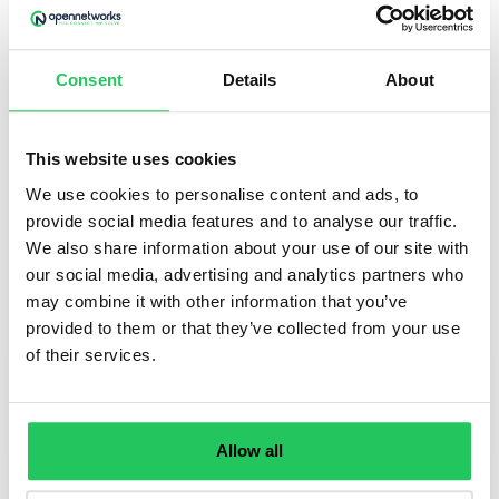
Adatból növekedés
Consent
Details
About
Az Opennetworks Kft. folyamatosan beszámol
GINOP Plusz 2.1.3-24 pályázat keretében kapott
vissza nem térítendő európai uniós
This website uses cookies
támogatásának felhasználásáról. bejegyzés a
marketing fejlesztési részprojektről.
We use cookies to personalise content and ads, to
provide social media features and to analyse our traffic.
We also share information about your use of our site with
our social media, advertising and analytics partners who
may combine it with other information that you’ve
provided to them or that they’ve collected from your use
TOVÁBB OLVASOM
of their services.
Allow all