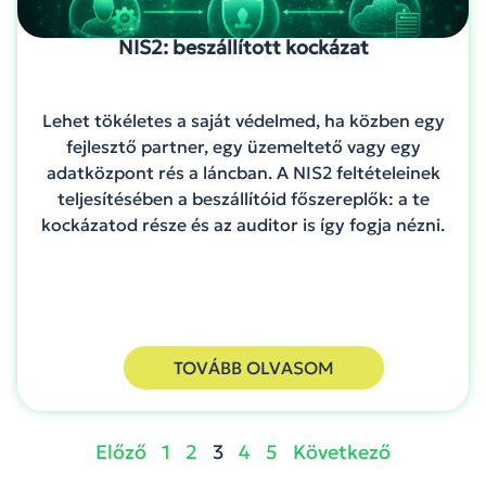
NIS2: beszállított kockázat
Lehet tökéletes a saját védelmed, ha közben egy
fejlesztő partner, egy üzemeltető vagy egy
adatközpont rés a láncban. A NIS2 feltételeinek
teljesítésében a beszállítóid főszereplők: a te
kockázatod része és az auditor is így fogja nézni.
TOVÁBB OLVASOM
Előző
1
2
3
4
5
Következő