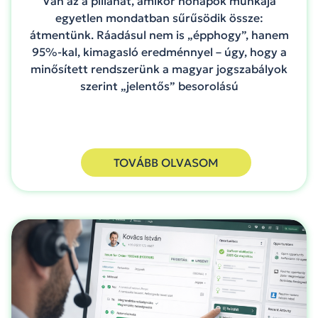
Van az a pillanat, amikor hónapok munkája
egyetlen mondatban sűrűsödik össze:
átmentünk. Ráadásul nem is „épphogy”, hanem
95%-kal, kimagasló eredménnyel – úgy, hogy a
minősített rendszerünk a magyar jogszabályok
szerint „jelentős” besorolású
TOVÁBB OLVASOM