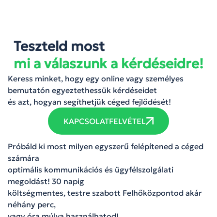
Teszteld most
mi a válaszunk a kérdéseidre!
Keress minket, hogy egy online vagy személyes
bemutatón egyeztethessük kérdéseidet
és azt, hogyan segíthetjük céged fejlődését!
KAPCSOLATFELVÉTEL
Próbáld ki most milyen egyszerű felépítened a céged
számára
optimális kommunikációs és ügyfélszolgálati
megoldást! 30 napig
költségmentes, testre szabott Felhőközpontod akár
néhány perc,
vagy óra múlva használhatod!