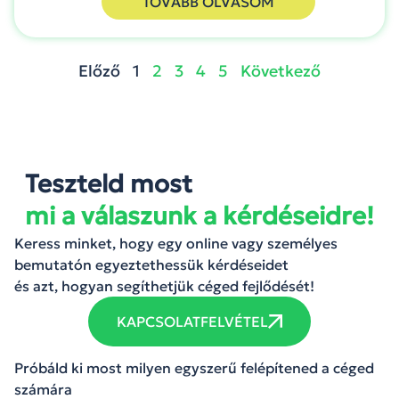
TOVÁBB OLVASOM
Előző
1
2
3
4
5
Következő
Teszteld most
mi a válaszunk a kérdéseidre!
Keress minket, hogy egy online vagy személyes
bemutatón egyeztethessük kérdéseidet
és azt, hogyan segíthetjük céged fejlődését!
KAPCSOLATFELVÉTEL
Próbáld ki most milyen egyszerű felépítened a céged
számára