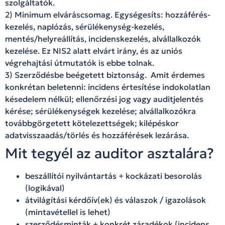
szolgáltatók.
2) Minimum elváráscsomag. Egységesíts: hozzáférés-
kezelés, naplózás, sérülékenység-kezelés,
mentés/helyreállítás, incidenskezelés, alvállalkozók
kezelése. Ez NIS2 alatt elvárt irány, és az uniós
végrehajtási útmutatók is ebbe tolnak.
3) Szerződésbe beégetett biztonság. Amit érdemes
konkrétan beletenni: incidens értesítése indokolatlan
késedelem nélkül; ellenőrzési jog vagy auditjelentés
kérése; sérülékenységek kezelése; alvállalkozókra
továbbgörgetett kötelezettségek; kilépéskor
adatvisszaadás/törlés és hozzáférések lezárása.
Mit tegyél az auditor asztalára?
beszállítói nyilvántartás + kockázati besorolás
(logikával)
átvilágítási kérdőív(ek) és válaszok / igazolások
(mintavétellel is lehet)
szerződésminták + konkrét záradékok (incidens,