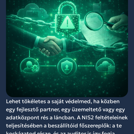
Lehet tökéletes a saját védelmed, ha közben
egy fejlesztő partner, egy üzemeltető vagy egy
adatközpont rés a láncban. A NIS2 feltételeinek
teljesítésében a beszállítóid főszereplők: a te
kockázatod része, és az auditor is így fogja