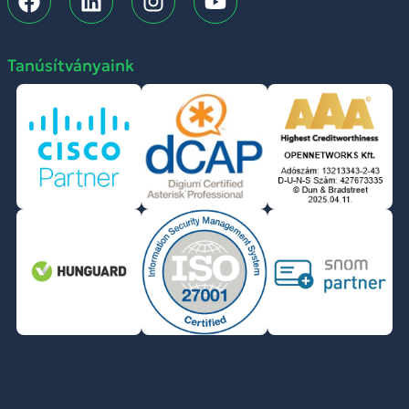
Tanúsítványaink