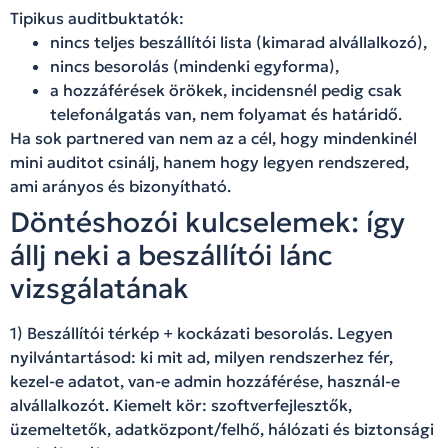
Tipikus auditbuktatók:
nincs teljes beszállítói lista (kimarad alvállalkozó),
nincs besorolás (mindenki egyforma),
a hozzáférések örökek, incidensnél pedig csak
telefonálgatás van, nem folyamat és határidő.
Ha sok partnered van nem az a cél, hogy mindenkinél
mini auditot csinálj, hanem hogy legyen rendszered,
ami arányos és bizonyítható.
Döntéshozói kulcselemek: így
állj neki a beszállítói lánc
vizsgálatának
1) Beszállítói térkép + kockázati besorolás. Legyen
nyilvántartásod: ki mit ad, milyen rendszerhez fér,
kezel-e adatot, van-e admin hozzáférése, használ-e
alvállalkozót. Kiemelt kör: szoftverfejlesztők,
üzemeltetők, adatközpont/felhő, hálózati és biztonsági