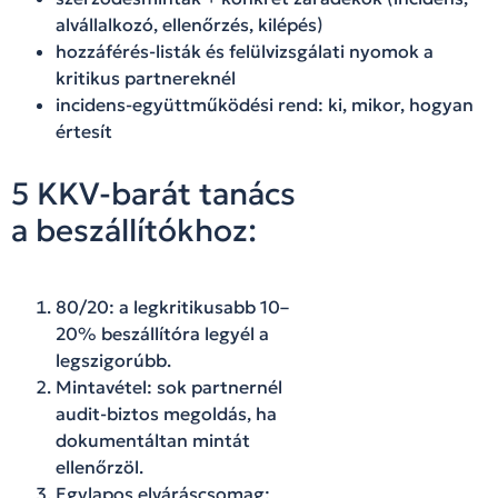
alvállalkozó, ellenőrzés, kilépés)
hozzáférés-listák és felülvizsgálati nyomok a
kritikus partnereknél
incidens-együttműködési rend: ki, mikor, hogyan
értesít
5 KKV-barát tanács
a beszállítókhoz:
80/20: a legkritikusabb 10–
20% beszállítóra legyél a
legszigorúbb.
Mintavétel: sok partnernél
audit-biztos megoldás, ha
dokumentáltan mintát
ellenőrzöl.
Egylapos elváráscsomag: