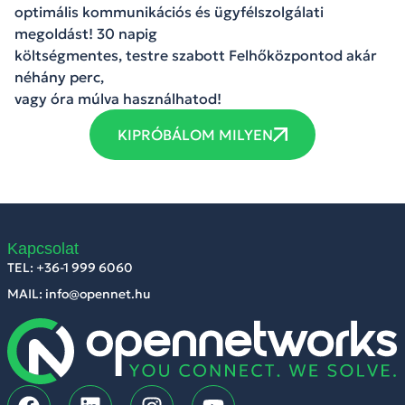
optimális kommunikációs és ügyfélszolgálati
megoldást! 30 napig
költségmentes, testre szabott Felhőközpontod akár
néhány perc,
vagy óra múlva használhatod!
KIPRÓBÁLOM MILYEN
Kapcsolat
TEL: +36-1 999 6060
MAIL: info@opennet.hu