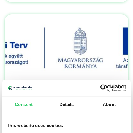
AI-támogatott marketing folyamatok az
Opennetworksnél
Consent
Details
About
Az Opennetworks Kft. folyamatosan beszámol
GINOP Plusz 2.1.3-24 pályázat keretében kapott
vissza nem térítendő európai uniós
This website uses cookies
támogatásának felhasználásáról. bejegyzés a