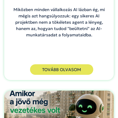
Miközben minden vállalkozás AI lázban ég, mi
mégis azt hangsúlyozzuk: egy sikeres AI
projektben nem a tökéletes agent a lényeg,
hanem az, hogyan tudod "beültetni" az AI-
munkatársadat a folyamataidba.
TOVÁBB OLVASOM