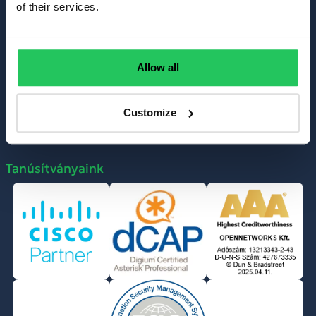
of their services.
TEL: +36-1 999 6060
MAIL: info@opennet.hu
Allow all
Customize
Tanúsítványaink