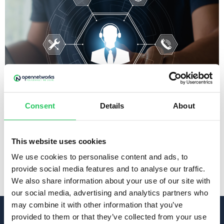
Consent
Details
About
This website uses cookies
VIpeX rendszerünk mellé IP telefonkészülékek széles
választékát kínáljunk, az alap-készülékektől a vezetői
We use cookies to personalise content and ads, to
készülékeken át a speciális igényeket kiszolgáló – pl.
provide social media features and to analyse our traffic.
titkársági, hordozható, antibakteriális, konferencia –
We also share information about your use of our site with
készülékekig.
our social media, advertising and analytics partners who
may combine it with other information that you’ve
provided to them or that they’ve collected from your use
Kapcsolat