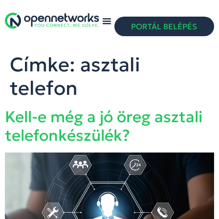
PORTÁL BELÉPÉS
Címke:
asztali
telefon
Kell-e még a jó öreg asztali
telefonkészülék?