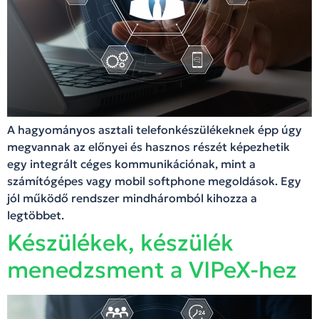
A hagyományos asztali telefonkészülékeknek épp úgy
megvannak az előnyei és hasznos részét képezhetik
egy integrált céges kommunikációnak, mint a
számítógépes vagy mobil softphone megoldások. Egy
jól működő rendszer mindháromból kihozza a
legtöbbet.
Készülékek, készülék
menedzsment a VIPeX-hez