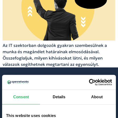
Az IT szektorban dolgozók gyakran szembesülnek a
munka és magánélet határainak elmosódásával.
Összefoglaljuk, milyen kihívásokat látni, és milyen
válaszok segíthetnek megtartani az egyensúlyt.
Kapcsolat
TEL: +36-1 999 6060
MAIL: info@opennet.hu
Consent
Details
About
This website uses cookies