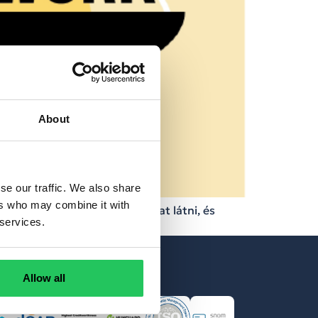
About
se our traffic. We also share
ers who may combine it with
foglaljuk, milyen kihívásokat látni, és
 services.
Allow all
tványaink