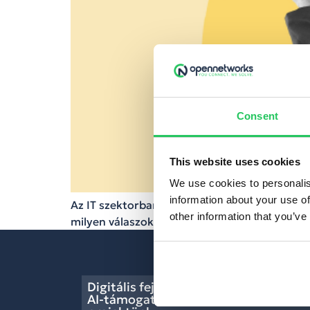
Consent
This website uses cookies
We use cookies to personalis
information about your use of
Az IT szektorban dolgozók gyakran szembesül
other information that you’ve
milyen válaszok segíthetnek megtartani az e
Digitális fejlesztés, lean folyamatok,
AI-támogatás – lezárult a GINOP Plus