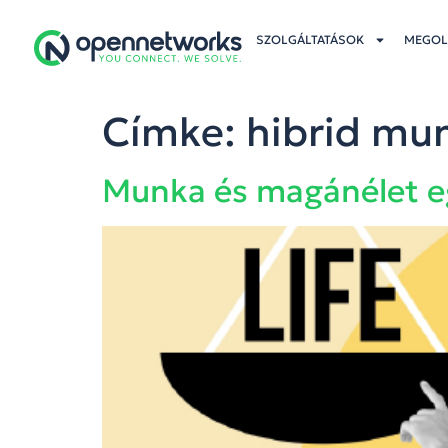
SZOLGÁLTATÁSOK
MEGOL
Címke:
hibrid mu
Munka és magánélet eg