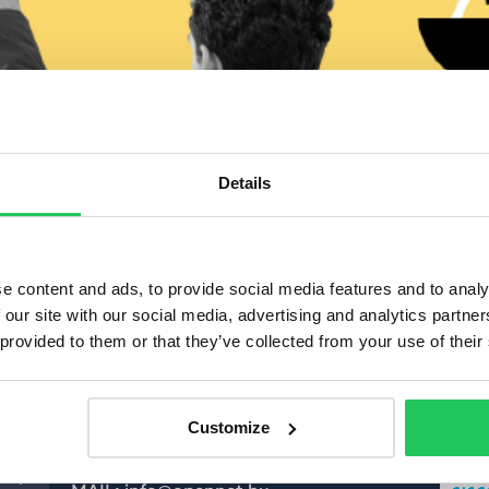
Details
e content and ads, to provide social media features and to analy
 our site with our social media, advertising and analytics partn
nek a munka és magánélet határainak elmosódásával. Össze
 provided to them or that they’ve collected from your use of their
gyensúlyt.
Customize
Tanúsí
Kapcsolat
TEL: +36-1 999 6060
z