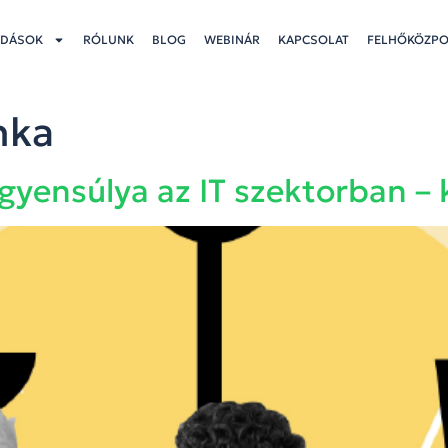
DÁSOK
RÓLUNK
BLOG
WEBINÁR
KAPCSOLAT
FELHŐKÖZP
nka
yensúlya az IT szektorban – k