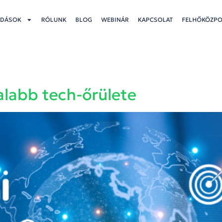
DÁSOK
RÓLUNK
BLOG
WEBINÁR
KAPCSOLAT
FELHŐKÖZP
alabb tech-őrülete