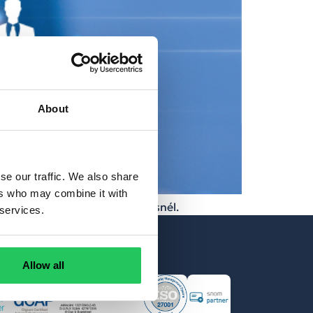
About
se our traffic. We also share
ers who may combine it with
ndolkodunk róluk Opennetworksnél.
 services.
tványaink
Allow all