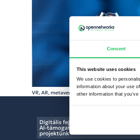
Consent
This website uses cookies
We use cookies to personalis
information about your use of
VR, AR, metaverzum, NFT-k és okos villák: 7 
other information that you’ve
Digitális fejlesztés, lean folyamatok,
AI-támogatás – lezárult a GINOP Plus
projektünk