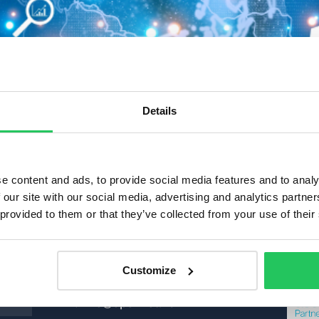
Details
e content and ads, to provide social media features and to analy
 our site with our social media, advertising and analytics partn
tech-őrület, ami több zajt csap, mint hasznot hoz. Így go
 provided to them or that they’ve collected from your use of their
Tanúsí
Kapcsolat
Customize
TEL: +36-1 999 6060
z
MAIL: info@opennet.hu