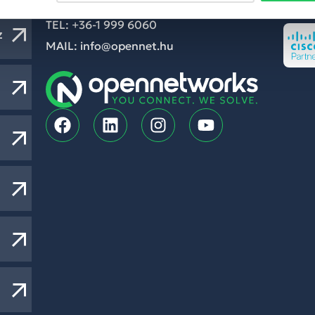
Tanúsí
Kapcsolat
TEL: +36-1 999 6060
z
MAIL: info@opennet.hu