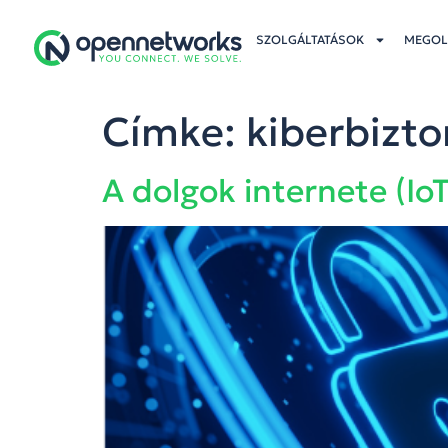
SZOLGÁLTATÁSOK
MEGOL
Címke:
kiberbizt
A dolgok internete (Io