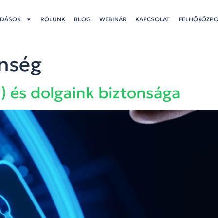
DÁSOK
RÓLUNK
BLOG
WEBINÁR
KAPCSOLAT
FELHŐKÖZP
onség
T) és dolgaink biztonsága