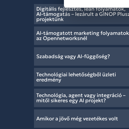
Digitális fejlesztés, lean folyamatok,
AI-támogatás – lezárult a GINOP Plus
projektünk
AI-támogatott marketing folyamatok
az Opennetworksnél
Szabadság vagy AI-függőség?
Technológiai lehetőségből üzleti
eredmény
Technológia, agent vagy integráció –
mitől sikeres egy AI projekt?
Amikor a jövő még vezetékes volt