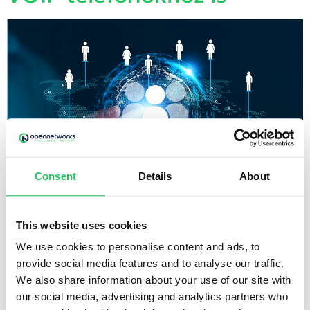
Consent
Details
About
This website uses cookies
Amennyiben ügyfeleid elégedettségét tovább
We use cookies to personalise content and ads, to
szeretnéd növelni, cégedet pedig a legkönnyebben
provide social media features and to analyse our traffic.
elérhetővé tenni, a „hagyományos” telefonszámokon
We also share information about your use of our site with
kívül lehetőséged van szép számok, egyedi hívószámok,
our social media, advertising and analytics partners who
külföldi telefonszámok, illetve zöld számok igénylésére