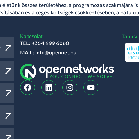
 életünk összes területéhez, a programozás szakmájára is k
rsításában és a céges költségek csökkentésében, a hátu
Tanúsí
Kapcsolat
TEL: +36-1 999 6060
z
MAIL: info@opennet.hu