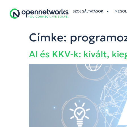
SZOLGÁLTATÁSOK
MEGOL
Címke:
programo
AI és KKV-k: kivált, ki