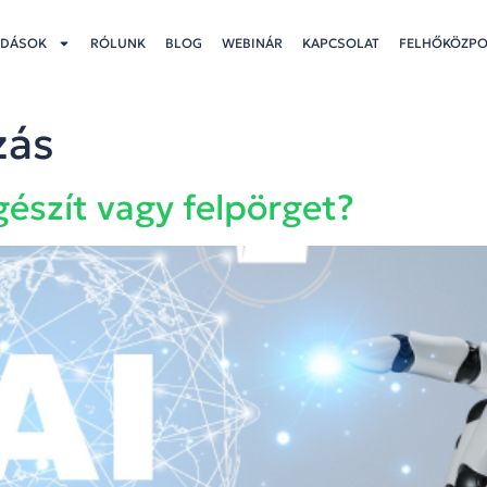
DÁSOK
RÓLUNK
BLOG
WEBINÁR
KAPCSOLAT
FELHŐKÖZP
zás
egészít vagy felpörget?