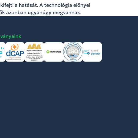
ifejti a hatását. A technológia előnyei
lütők azonban ugyanúgy megvannak.
tványaink