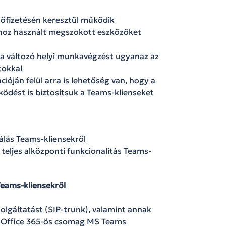
előfizetésén keresztül működik
ához használt megszokott eszközöket
a változó helyi munkavégzést ugyanaz az
tokkal
ióján felül arra is lehetőség van, hogy a
ködést is biztosítsuk a Teams-klienseket
álás Teams-kliensekről
teljes alközponti funkcionalitás Teams-
Teams-kliensekről
olgáltatást (SIP-trunk), valamint annak
tt Office 365-ös csomag MS Teams