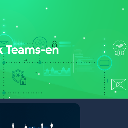
ONT
NYERTES PÁLYÁZATAINK
PORTÁL BELÉPÉS
ók Teams-en