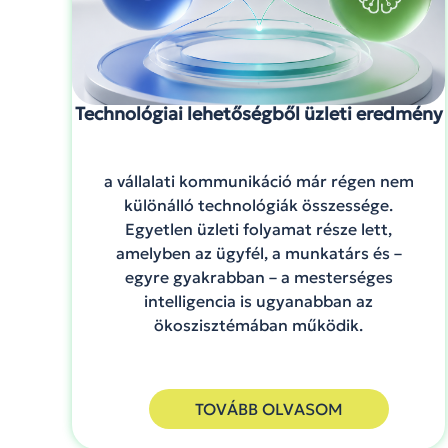
Technológiai lehetőségből üzleti eredmény
a vállalati kommunikáció már régen nem
különálló technológiák összessége.
Egyetlen üzleti folyamat része lett,
amelyben az ügyfél, a munkatárs és –
egyre gyakrabban – a mesterséges
intelligencia is ugyanabban az
ökoszisztémában működik.
TOVÁBB OLVASOM