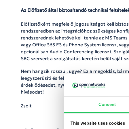
Az Előfizető által biztosítandó technikai feltétele
Előfizetőként megfelelő jogosultságot kell bizto
rendszeredben az integrációhoz szükséges konfig
rendszerednek lehetővé kell tennie az MS Teams D
vagy Office 365 E3 és Phone System licensz, vagy
opcionálisan Audio Conferencing licensz). Szolg
SBC szervert a szolgáltatás keretén belül saját s
Nem hangzik rosszul, ugye? Ez a megoldás, bármel
leegyszerűsíti és fel is gyorsíthatja kollégáid mi
érdeklődésedet, nyugodtan kérj bemutatót, mun
hívásodat!
Consent
Zsolt
This website uses cookies