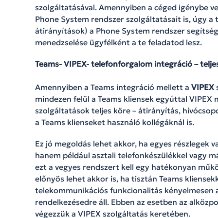
szolgáltatásával. Amennyiben a céged igénybe v
Phone System rendszer szolgáltatásait is, úgy a 
átirányítások) a Phone System rendszer segítségé
menedzselése ügyfélként a te feladatod lesz.
Teams- VIPEX- telefonforgalom integráció – telje
Amennyiben a Teams integráció mellett a
VIPEX
s
mindezen felül a Teams kliensek egyúttal VIPEX 
szolgáltatások teljes köre – átirányítás, hívócso
a Teams klienseket használó kollégáknál is.
Ez jó megoldás lehet akkor, ha egyes részlegek 
hanem például asztali telefonkészülékkel vagy m
ezt a vegyes rendszert kell egy hatékonyan mű
előnyös lehet akkor is, ha tisztán Teams kliensek
telekommunikációs funkcionalitás kényelmesen a
rendelkezésedre áll. Ebben az esetben az alközp
végezzük a VIPEX szolgáltatás keretében.