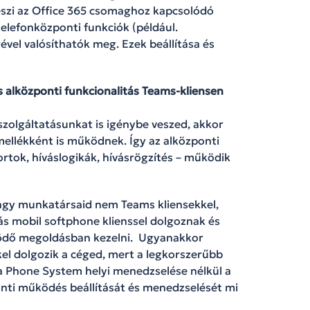
eszi az Office 365 csomaghoz kapcsolódó
telefonközponti funkciók (például.
vel valósíthatók meg. Ezek beállítása és
s alközponti funkcionalitás Teams-kliensen
zolgáltatásunkat is igénybe veszed, akkor
mellékként is működnek. Így az alközponti
portok, híváslogikák, hívásrögzítés – működik
vagy munkatársaid nem Teams kliensekkel,
ás mobil softphone klienssel dolgoznak és
ködő megoldásban kezelni. Ugyanakkor
kel dolgozik a céged, mert a legkorszerűbb
 Phone System helyi menedzselése nélkül a
onti működés beállítását és menedzselését mi