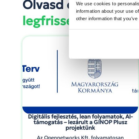
Olvasd el
We use cookies to personalis
information about your use of
legfrissebb bejegyz
other information that you’ve
Digitális fejlesztés, lean folyamatok, AI-
támogatás – lezárult a GINOP Plusz
projektünk
Az Opennetworks Kft. folyamatosan