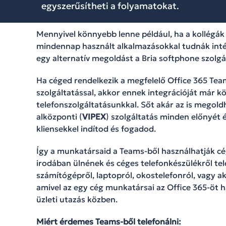
egyszerűsítheti a folyamatokat.
Mennyivel könnyebb lenne például, ha a kollégá
mindennap használt alkalmazásokkal tudnák inté
egy alternatív megoldást a Bria softphone szolgá
Ha céged rendelkezik a megfelelő Office 365 Tea
szolgáltatással, akkor ennek integrációját már
telefonszolgáltatásunkkal. Sőt akár az is megoldh
alközponti (
VIPEX
) szolgáltatás minden előnyét 
kliensekkel indítod és fogadod.
Így a munkatársaid a Teams-ből használhatják c
irodában ülnének és céges telefonkészülékről tel
számítógépről, laptopról, okostelefonról, vagy ak
amivel az egy cég munkatársai az Office 365-öt 
üzleti utazás közben.
Miért érdemes Teams-ből telefonálni: