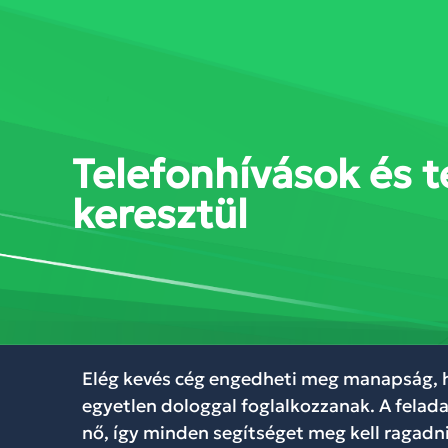
SZOLGÁLTATÁSOK
MEGOL
Telefonhívások és 
keresztül
Elég kevés cég engedheti meg manapság, h
egyetlen dologgal foglalkozzanak. A felad
nő, így minden segítséget meg kell ragadni