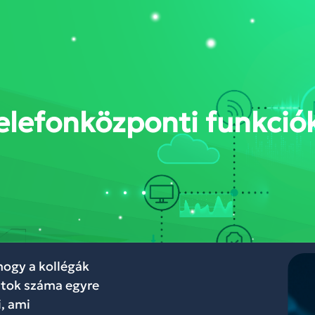
DÁSOK
RÓLUNK
BLOG
WEBINÁR
KAPCSOLAT
FELHŐKÖZP
telefonközponti funkci
ogy a kollégák
atok száma egyre
, ami