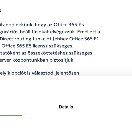
k
sítanod nekünk, hogy az Office 365-ös
urációs beállításokat elvégezzük. Emellett a
irect routing funkciót (ehhez Office 365 E1
 Office 365 E5 licensz szükséges,
áltatóként az összeköttetéshez szükséges
zerver központunkban biztosítjuk.
yik opciót is választod, jelentősen
ndennapi munkáját. Ha felkeltettük az
katársaink a +36-1-999-6000 számon várják
Details