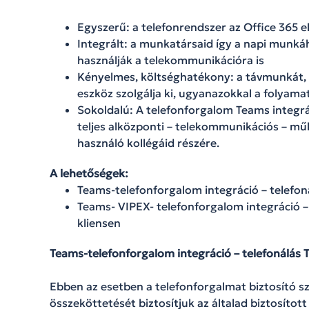
Egyszerű: a telefonrendszer az Office 365 
Integrált: a munkatársaid így a napi munk
használják a telekommunikációra is
Kényelmes, költséghatékony: a távmunkát, 
eszköz szolgálja ki, ugyanazokkal a folyama
Sokoldalú: A telefonforgalom Teams integrác
teljes alközponti – telekommunikációs – mű
használó kollégáid részére.
A lehetőségek:
Teams-telefonforgalom integráció – telefon
Teams- VIPEX- telefonforgalom integráció – 
kliensen
Teams-telefonforgalom integráció – telefonálás 
Ebben az esetben a telefonforgalmat biztosító sz
összeköttetését biztosítjuk az általad biztosíto