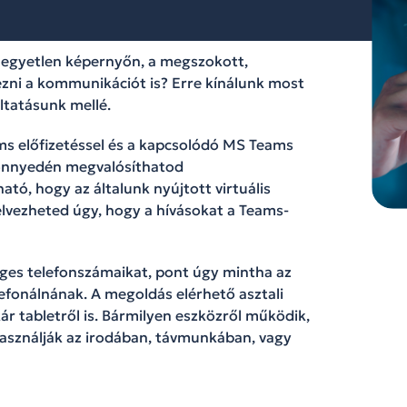
k egyetlen képernyőn, a megszokott,
zni a kommunikációt is? Erre kínálunk most
ltatásunk mellé.
ms előfizetéssel és a kapcsolódó MS Teams
 könnyedén megvalósíthatod
ató, hogy az általunk nyújtott virtuális
élvezheted úgy, hogy a hívásokat a Teams-
éges telefonszámaikat, pont úgy mintha az
efonálnának. A megoldás elérhető asztali
ár tabletről is. Bármilyen eszközről működik,
használják az irodában, távmunkában, vagy