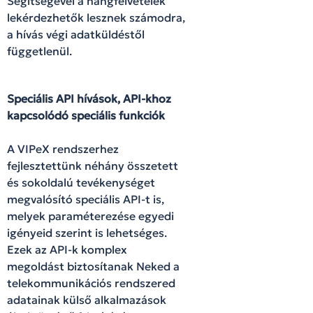
Segítségével a hangfelvételek
lekérdezhetők lesznek számodra,
a hívás végi adatküldéstől
függetlenül.
Speciális API hívások, API-khoz
kapcsolódó speciális funkciók
A VIPeX rendszerhez
fejlesztettünk néhány összetett
és sokoldalú tevékenységet
megvalósító speciális API-t is,
melyek paraméterezése egyedi
igényeid szerint is lehetséges.
Ezek az API-k komplex
megoldást biztosítanak Neked a
telekommunikációs rendszered
adatainak külső alkalmazások