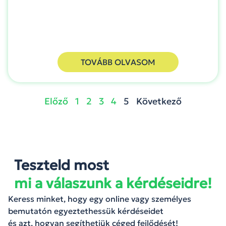
TOVÁBB OLVASOM
Előző
1
2
3
4
5
Következő
Teszteld most
mi a válaszunk a kérdéseidre!
Keress minket, hogy egy online vagy személyes
bemutatón egyeztethessük kérdéseidet
és azt, hogyan segíthetjük céged fejlődését!