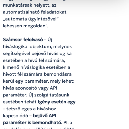
munkatársak helyett, az
automatizálható feladatokat
„automata ügyintézővel”
lehessen megoldani.
Számsor felolvasó
– Új
híváslogikai objektum, melynek
segítségével bejövő híváslogika
esetében a hívó fél számára,
kimenő híváslogika esetében a
hívott fél számára bemondásra
kerül egy paraméter, mely lehet:
hívás azonosító vagy API
paraméter. Új szolgáltatásunk
esetében tehát
Igény esetén egy
– tetszőleges a híváshoz
kapcsolódó –
bejövő API
paraméter is bemondható.
Pl. a