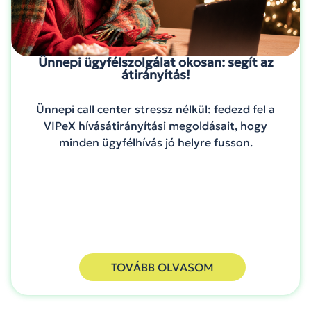
Ünnepi ügyfélszolgálat okosan: segít az
átirányítás!
Ünnepi call center stressz nélkül: fedezd fel a
VIPeX hívásátirányítási megoldásait, hogy
minden ügyfélhívás jó helyre fusson.
TOVÁBB OLVASOM