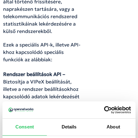
által történő frissítésére,
naprakészen tartására, vagy a
telekommunikációs rendszered
statisztikáinak lekérdezésére a
külső rendszerekből.
Ezek a speciális API-k, illetve API-
khoz kapcsolódó speciális
funkciók az alábbiak:
Rendszer beállítások API –
Biztosítja a VIPeX beállítását,
illetve a rendszer beállításokhoz
kapcsolódó adatok lekérdezését
API hívással egy külső
rendszerből.
Statisztika API –
Biztosítja
Consent
Details
About
különböző (pl. hívás) statisztikák