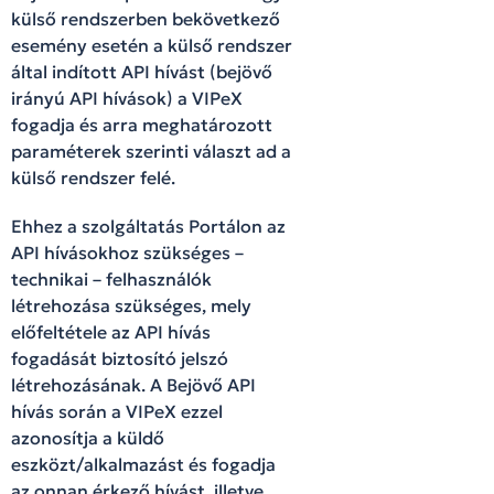
külső rendszerben bekövetkező
esemény esetén a külső rendszer
által indított API hívást (bejövő
irányú API hívások) a VIPeX
fogadja és arra meghatározott
paraméterek szerinti választ ad a
külső rendszer felé.
Ehhez a szolgáltatás Portálon az
API hívásokhoz szükséges –
technikai – felhasználók
létrehozása szükséges, mely
előfeltétele az API hívás
fogadását biztosító jelszó
létrehozásának. A Bejövő API
hívás során a VIPeX ezzel
azonosítja a küldő
eszközt/alkalmazást és fogadja
az onnan érkező hívást, illetve