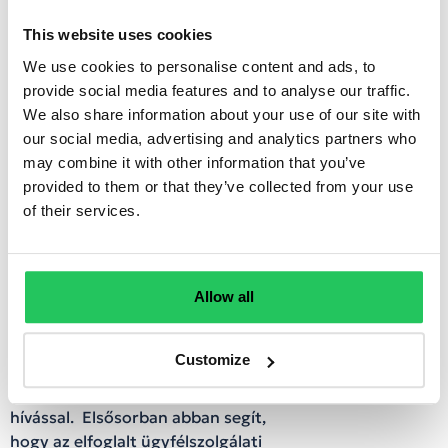
lekérését egy külső rendszerből
érkező API hívással.
This website uses cookies
We use cookies to personalise content and ads, to
AD szinkronizáció
– Biztosítja a
provide social media features and to analyse our traffic.
rendszer szinkronizálását az
We also share information about your use of our site with
előfizetői Active Directory
our social media, advertising and analytics partners who
adataid alapján. Így a
may combine it with other information that you’ve
felhasználói adatok pl. egy külső
provided to them or that they’ve collected from your use
rendszerből paraméterezhetők,
of their services.
az új felhasználókat/mellékeket
pedig akár egy külső rendszerből
is beállíthatod.
Allow all
Kimenő IVR
– Ez egy kihívásra
kialakított híváslogika, melyet az
Customize
Előfizető egy saját rendszeréből
(pl. CRM, ERP) hívhat meg API
hívással. Elsősorban abban segít,
hogy az elfoglalt ügyfélszolgálati