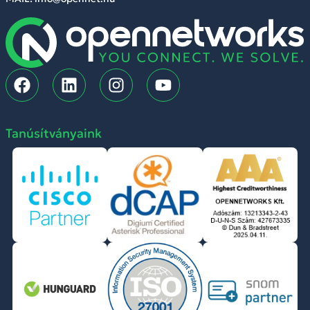
Tanúsítványaink