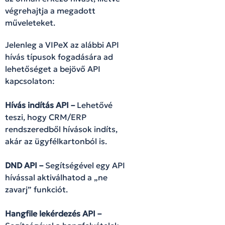
végrehajtja a megadott
műveleteket.
Jelenleg a VIPeX az alábbi API
hívás típusok fogadására ad
lehetőséget a bejövő API
kapcsolaton:
Hívás indítás API –
Lehetővé
teszi, hogy CRM/ERP
rendszeredből hívások indíts,
akár az ügyfélkartonból is.
DND API –
Segítségével egy API
hívással aktiválhatod a „ne
zavarj” funkciót.
Hangfile lekérdezés API –