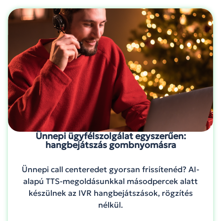
Ünnepi ügyfélszolgálat egyszerűen:
hangbejátszás gombnyomásra
Ünnepi call centeredet gyorsan frissítenéd? AI-
alapú TTS-megoldásunkkal másodpercek alatt
készülnek az IVR hangbejátszások, rögzítés
nélkül.