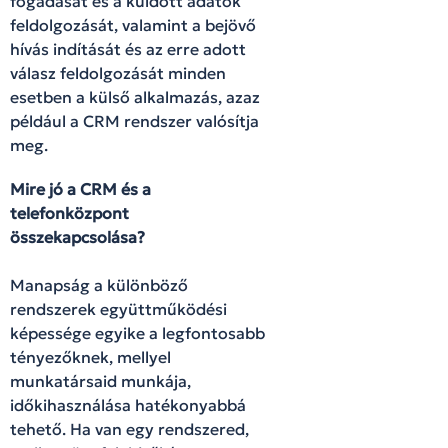
fogadását és a küldött adatok
feldolgozását, valamint a bejövő
hívás indítását és az erre adott
válasz feldolgozását minden
esetben a külső alkalmazás, azaz
például a CRM rendszer valósítja
meg.
Mire jó a CRM és a
telefonközpont
összekapcsolása?
Manapság a különböző
rendszerek együttműködési
képessége egyike a legfontosabb
tényezőknek, mellyel
munkatársaid munkája,
időkihasználása hatékonyabbá
tehető. Ha van egy rendszered,