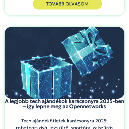
TOVÁBB OLVASOM
A legjobb tech ajándékok karácsonyra 2025-ben
– így lepne meg az Opennetworks
Tech ajándékötletek karácsonyra 2025:
robotporszívó, légszűrő, sportóra, zajszűrős