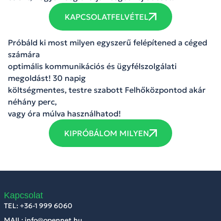
KAPCSOLATFELVÉTEL
Próbáld ki most milyen egyszerű felépítened a céged
számára
optimális kommunikációs és ügyfélszolgálati
megoldást! 30 napig
költségmentes, testre szabott Felhőközpontod akár
néhány perc,
vagy óra múlva használhatod!
KIPRÓBÁLOM MILYEN
Kapcsolat
TEL: +36-1 999 6060
MAIL: info@opennet.hu