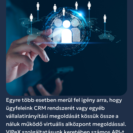
Egyre több esetben merül fel igény arra, hogy
ügyfeleink CRM rendszerét vagy egyéb
vállalatirányítási megoldását kössük össze a
náluk működő virtuális alközpont megoldással.
VIPeX szolgáltatásunk keretében számos API-t