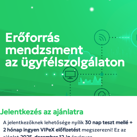
PORTÁL BELÉPÉS
Erőforrás
mendzsment
az ügyfélszolgálaton
Jelentkezés az ajánlatra
A jelentkezőknek lehetősége nyílik
30 nap teszt mellé +
2 hónap ingyen VIPeX előfizetést
megszerezni! Ez az