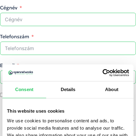
Cégnév
Telefonszám
E-mail
Consent
Details
About
Hozzájárulok itt megadott adataim elektronikus
szolgáltatások értékesítése (ajánlat adás) céljából
történő kezeléséhez, mely hozzájárulása kizárólag az
Opennetworks Kft. általi adatkezelésre és
This website uses cookies
megkeresésekre vonatkozik és visszavonásig érvényes.
Az
adatkezeléshez kapcsolódó tájékoztatást
az ÁSZF 4.
We use cookies to personalise content and ads, to
sz. melléklete tartalmazza, melyet megismertem és
provide social media features and to analyse our traffic.
megértettem.
We also share information about your use of our site with