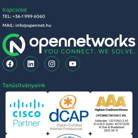
Kapcsolat
TEL: +36-1 999 6060
MAIL: info@opennet.hu
Tanúsítványaink