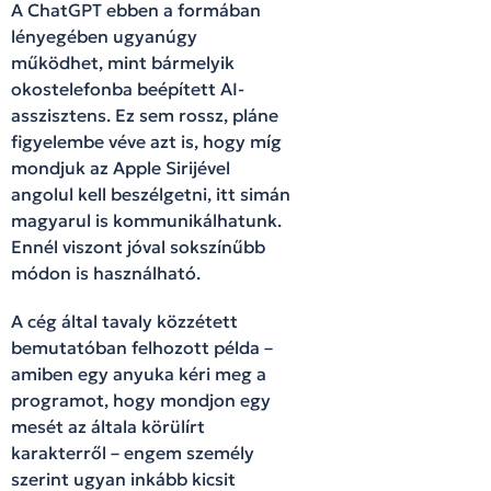
A ChatGPT ebben a formában
lényegében ugyanúgy
működhet, mint bármelyik
okostelefonba beépített AI-
asszisztens. Ez sem rossz, pláne
figyelembe véve azt is, hogy míg
mondjuk az Apple Sirijével
angolul kell beszélgetni, itt simán
magyarul is kommunikálhatunk.
Ennél viszont jóval sokszínűbb
módon is használható.
A cég által tavaly közzétett
bemutatóban felhozott példa –
amiben egy anyuka kéri meg a
programot, hogy mondjon egy
mesét az általa körülírt
karakterről – engem személy
szerint ugyan inkább kicsit