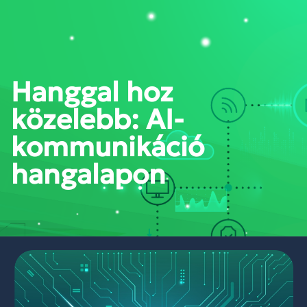
PORTÁL BELÉPÉS
Hanggal hoz
közelebb: AI-
kommunikáció
hangalapon