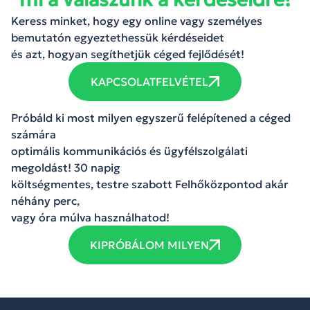
Keress minket, hogy egy online vagy személyes
bemutatón egyeztethessük kérdéseidet
és azt, hogyan segíthetjük céged fejlődését!
KAPCSOLATFELVÉTEL
Próbáld ki most milyen egyszerű felépítened a céged
számára
optimális kommunikációs és ügyfélszolgálati
megoldást! 30 napig
költségmentes, testre szabott Felhőközpontod akár
néhány perc,
vagy óra múlva használhatod!
KIPRÓBÁLOM MILYEN