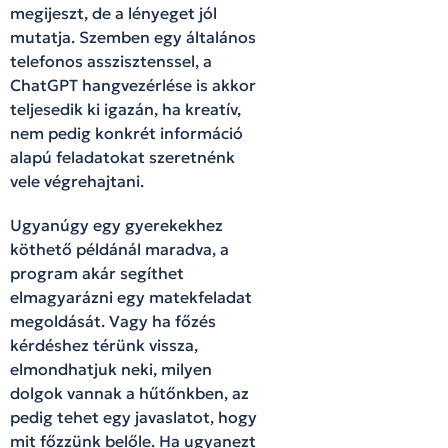
megijeszt, de a lényeget jól
mutatja. Szemben egy általános
telefonos asszisztenssel, a
ChatGPT hangvezérlése is akkor
teljesedik ki igazán, ha kreatív,
nem pedig konkrét információ
alapú feladatokat szeretnénk
vele végrehajtani.
Ugyanúgy egy gyerekekhez
köthető példánál maradva, a
program akár segíthet
elmagyarázni egy matekfeladat
megoldását. Vagy ha főzés
kérdéshez térünk vissza,
elmondhatjuk neki, milyen
dolgok vannak a hűtőnkben, az
pedig tehet egy javaslatot, hogy
mit főzzünk belőle. Ha ugyanezt