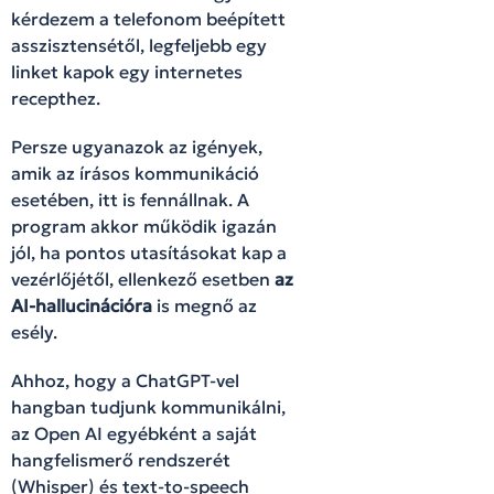
kérdezem a telefonom beépített
asszisztensétől, legfeljebb egy
linket kapok egy internetes
recepthez.
Persze ugyanazok az igények,
amik az írásos kommunikáció
esetében, itt is fennállnak. A
program akkor működik igazán
jól, ha pontos utasításokat kap a
vezérlőjétől, ellenkező esetben
az
AI-hallucinációra
is megnő az
esély.
Ahhoz, hogy a ChatGPT-vel
hangban tudjunk kommunikálni,
az Open AI egyébként a saját
hangfelismerő rendszerét
(Whisper) és text-to-speech