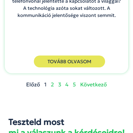
telefonvonal jelentette a kapcsolatot a világgal?
A technológia azóta sokat változott. A
kommunikáció jelentősége viszont semmit.
TOVÁBB OLVASOM
Előző
1
2
3
4
5
Következő
Teszteld most
mi a válaszunk a kérdéseidre!