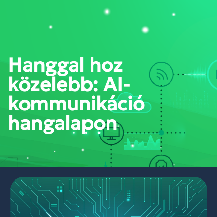
PORTÁL BELÉPÉS
Hanggal hoz
közelebb: AI-
kommunikáció
hangalapon