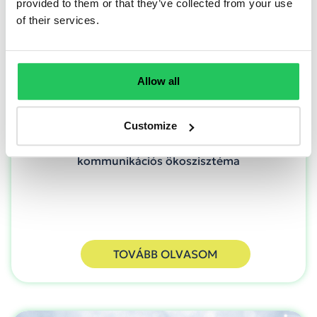
provided to them or that they’ve collected from your use
of their services.
Okosabb kapcsolatok, gyorsabb válaszok
Allow all
Az Opennetworks platformja már most is erős
AI- és adatvezérelt képességeket nyújthat
neked, de amit idén építünk, az egy új szint: egy
Customize
valóban intelligens, önállóan működő
kommunikációs ökoszisztéma
TOVÁBB OLVASOM