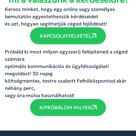
Keress minket, hogy egy online vagy személyes
bemutatón egyeztethessük kérdéseidet
és azt, hogyan segíthetjük céged fejlődését!
KAPCSOLATFELVÉTEL
Próbáld ki most milyen egyszerű felépítened a céged
számára
optimális kommunikációs és ügyfélszolgálati
megoldást! 30 napig
költségmentes, testre szabott Felhőközpontod akár
néhány perc,
vagy óra múlva használhatod!
KIPRÓBÁLOM MILYEN