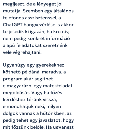
megijeszt, de a lényeget jól
mutatja. Szemben egy általános
telefonos asszisztenssel, a
ChatGPT hangvezérlése is akkor
teljesedik ki igazán, ha kreatív,
nem pedig konkrét információ
alapú feladatokat szeretnénk
vele végrehajtani.
Ugyanúgy egy gyerekekhez
köthető példánál maradva, a
program akár segíthet
elmagyarázni egy matekfeladat
megoldását. Vagy ha főzés
kérdéshez térünk vissza,
elmondhatjuk neki, milyen
dolgok vannak a hűtőnkben, az
pedig tehet egy javaslatot, hogy
mit főzzünk belőle. Ha ugyanezt