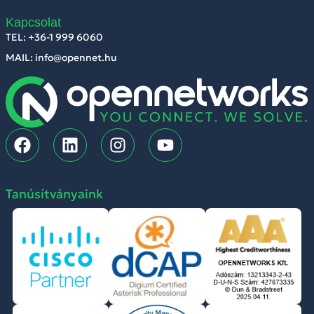
Kapcsolat
TEL: +36-1 999 6060
MAIL: info@opennet.hu
Tanúsítványaink