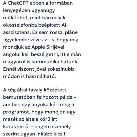
A ChatGPT ebben a formában
lényegében ugyanúgy
működhet, mint bármelyik
okostelefonba beépített AI-
asszisztens. Ez sem rossz, pláne
figyelembe véve azt is, hogy míg
mondjuk az Apple Sirijével
angolul kell beszélgetni, itt simán
magyarul is kommunikálhatunk.
Ennél viszont jóval sokszínűbb
módon is használható.
A cég által tavaly közzétett
bemutatóban felhozott példa –
amiben egy anyuka kéri meg a
programot, hogy mondjon egy
mesét az általa körülírt
karakterről – engem személy
szerint ugyan inkább kicsit