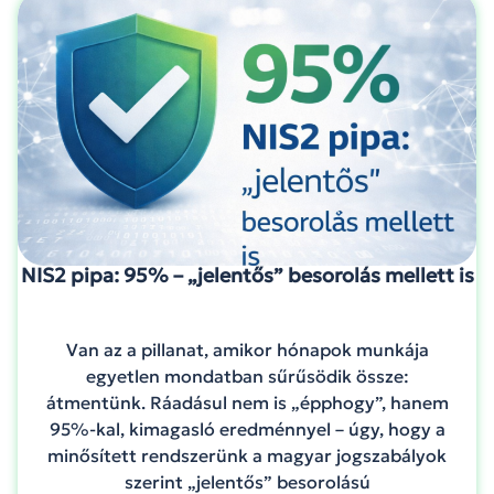
NIS2 pipa: 95% – „jelentős” besorolás mellett is
Van az a pillanat, amikor hónapok munkája
egyetlen mondatban sűrűsödik össze:
átmentünk. Ráadásul nem is „épphogy”, hanem
95%-kal, kimagasló eredménnyel – úgy, hogy a
minősített rendszerünk a magyar jogszabályok
szerint „jelentős” besorolású