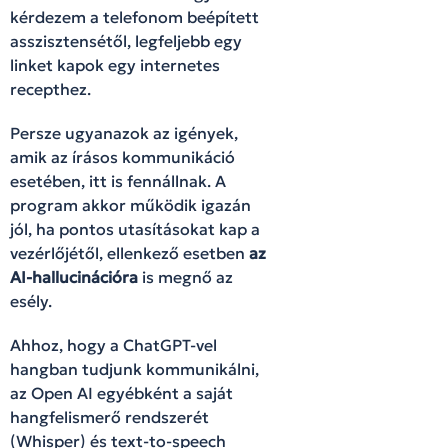
kérdezem a telefonom beépített
asszisztensétől, legfeljebb egy
linket kapok egy internetes
recepthez.
Persze ugyanazok az igények,
amik az írásos kommunikáció
esetében, itt is fennállnak. A
program akkor működik igazán
jól, ha pontos utasításokat kap a
vezérlőjétől, ellenkező esetben
az
AI-hallucinációra
is megnő az
esély.
Ahhoz, hogy a ChatGPT-vel
hangban tudjunk kommunikálni,
az Open AI egyébként a saját
hangfelismerő rendszerét
(Whisper) és text-to-speech