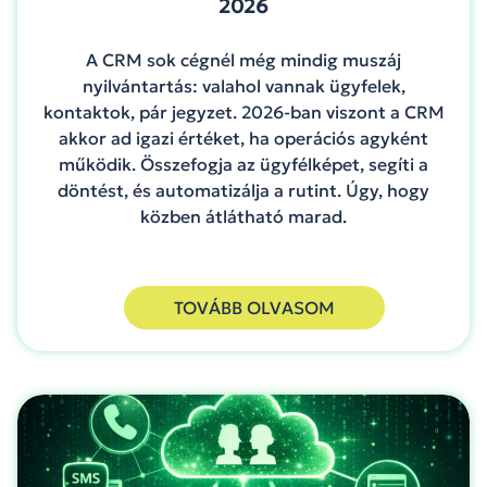
2026
A CRM sok cégnél még mindig muszáj
nyilvántartás: valahol vannak ügyfelek,
kontaktok, pár jegyzet. 2026-ban viszont a CRM
akkor ad igazi értéket, ha operációs agyként
működik. Összefogja az ügyfélképet, segíti a
döntést, és automatizálja a rutint. Úgy, hogy
közben átlátható marad.
TOVÁBB OLVASOM