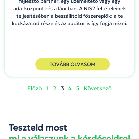
fejlesztő partner, egy üzemeltető vagy egy
adatközpont rés a láncban. A NIS2 feltételeinek
teljesítésében a beszállítóid főszereplők: a te
kockázatod része és az auditor is így fogja nézni.
TOVÁBB OLVASOM
Előző
1
2
3
4
5
Következő
Teszteld most
mi a válaszunk a kérdéseidre!