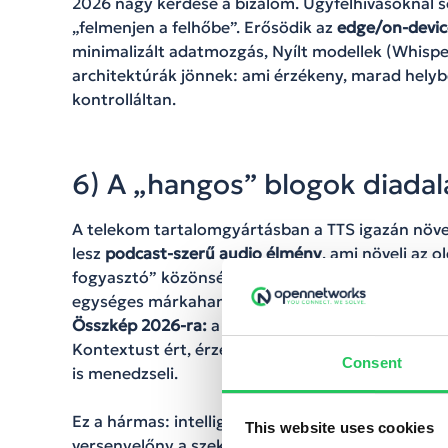
2026 nagy kérdése a bizalom. Ügyfélhívásoknál 
„felmenjen a felhőbe”. Erősödik az
edge/on-devic
minimalizált adatmozgás, Nyílt modellek (Whisper
architektúrák jönnek: ami érzékeny, marad helyb
kontrolláltan.
6) A „hangos” blogok diadal
A telekom tartalomgyártásban a TTS igazán növeli
lesz
podcast-szerű audio élmény
, ami növeli az o
fogyasztó” közönséget (autó, tömegközlekedés, e
egységes márkahang, egységes tájékoztatás, eg
Összkép 2026-ra:
a beszédtechnológia a telekom
Kontextust ért, érzelmet közvetít, akadálymente
Consent
is menedzseli.
Ez a hármas: intelligencia–élmény–bizalom lesz 
This website uses cookies
versenyelőny a szektorban.