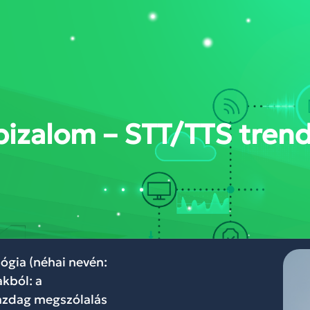
DÁSOK
RÓLUNK
BLOG
WEBINÁR
KAPCSOLAT
FELHŐKÖZP
bizalom – STT/TTS tren
gia (néhai nevén:
akból: a
gazdag megszólalás