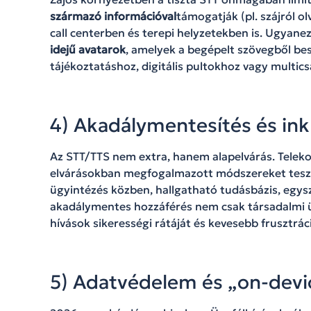
származó információval
támogatják (pl. szájról o
call centerben és terepi helyzetekben is. Ugyane
idejű avatarok
, amelyek a begépelt szövegből besz
tájékoztatáshoz, digitális pultokhoz vagy multics
4) Akadálymentesítés és inkl
Az STT/TTS nem extra, hanem alapelvárás. Tele
elvárásokban megfogalmazott módszereket tesz 
ügyintézés közben, hallgatható tudásbázis, egysz
akadálymentes hozzáférés nem csak társadalmi ügy
hívások sikerességi rátáját és kevesebb frusztrá
5) Adatvédelem és „on-devi