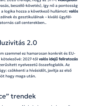
lvasás, beszélő-követés), így nő a pontosság
z a logika hozza a következő hullámot:
valós
élnek és gesztikulálnak – kiváló ügyfél-
atornás call centerekben..
uzivitás 2.0
kom szemmel ez hamarosan konkrét és EU-
kötelezővé: 2027-től
valós idejű feliratozás
erűsített nyelvezetű összefoglalók. Az
: csökkenti a hívásidőt, javítja az első
ciót hagy maga után.
ce” trendek