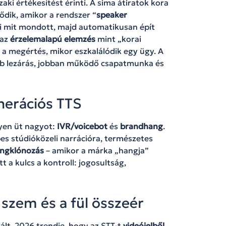
ki értékesítést érinti. A sima átiratok kora
ődik, amikor a rendszer “
speaker
ki mit mondott, majd automatikusan épít
 az
érzelemalapú elemzés
mint „korai
k a megértés, mikor eszkalálódik egy ügy. A
b lezárás, jobban működő csapatmunka és
nerációs TTS
yen üt nagyot:
IVR/voicebot
és
brandhang
.
s stúdióközeli narrációra, természetes
ngklónozás
– amikor a márka „hangja”
t a kulcs a kontroll: jogosultság,
 szem és a fül összeér
ált. 2026 trendje, hogy az STT-t
videójelből