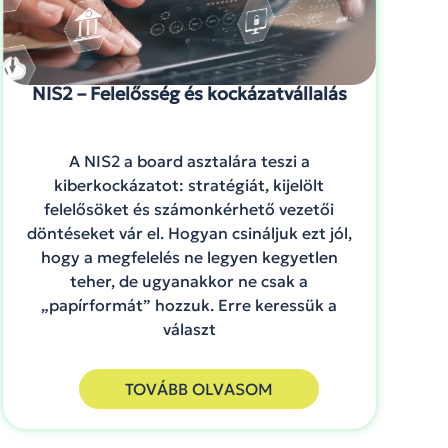
NIS2 – Felelősség és kockázatvállalás
A NIS2 a board asztalára teszi a
kiberkockázatot: stratégiát, kijelölt
felelősöket és számonkérhető vezetői
döntéseket vár el. Hogyan csináljuk ezt jól,
hogy a megfelelés ne legyen kegyetlen
teher, de ugyanakkor ne csak a
„papírformát” hozzuk. Erre keressük a
választ
TOVÁBB OLVASOM