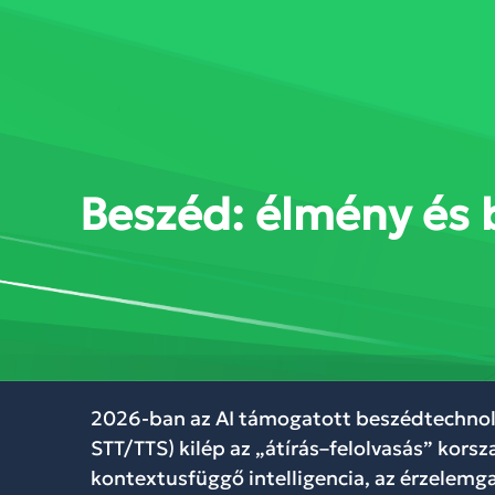
SZOLGÁLTATÁSOK
MEGOL
Beszéd: élmény és 
2026-ban az AI támogatott beszédtechnoló
STT/TTS) kilép az „átírás–felolvasás” korsz
kontextusfüggő intelligencia, az érzelem