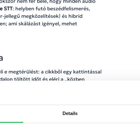
sokszor nem fér bele, hogy minden audio
e STT
: helyben futó beszédfelismerés,
-jellegű megközelítések) és hibrid
en; ami skálázást igényel, mehet
a
 e megtérülést: a cikkből egy kattintással
ldalon töltött időt és eléri a „közben
dzés). Ugyanez visszacsatol a termékbe is:
ységes ügyfélélmény.
nál nem „funkció”, hanem infrastruktúra.
ssé tesz több csatornát és közben a bizalmat
Details
az egyik legfontosabb következő