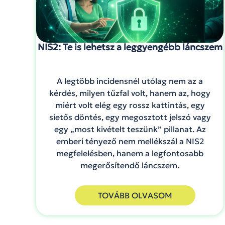
NIS2: Te is lehetsz a leggyengébb láncszem
A legtöbb incidensnél utólag nem az a
kérdés, milyen tűzfal volt, hanem az, hogy
miért volt elég egy rossz kattintás, egy
sietős döntés, egy megosztott jelszó vagy
egy „most kivételt teszünk” pillanat. Az
emberi tényező nem mellékszál a NIS2
megfelelésben, hanem a legfontosabb
megerősítendő láncszem.
TOVÁBB OLVASOM