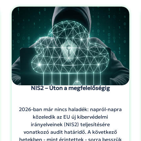
NIS2 – Úton a megfelelőségig
2026-ban már nincs haladék: napról-napra
közeledik az EU új kibervédelmi
irányelveinek (NIS2) teljesítésére
vonatkozó audit határidő. A következő
hetekben - mint érintettek - sorra besszük