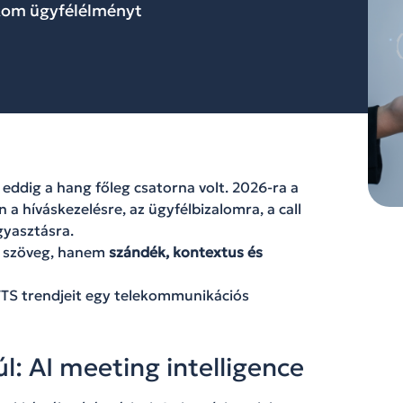
lekom ügyfélélményt
eddig a hang főleg csatorna volt. 2026-ra a
 a híváskezelésre, az ügyfélbizalomra, a call
gyasztásra.
a szöveg, hanem
szándék, kontextus és
TTS trendjeit egy telekommunikációs
úl: AI meeting intelligence