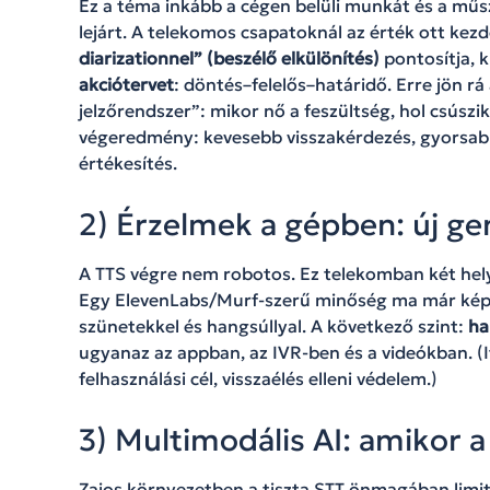
Ez a téma inkább a cégen belüli munkát és a műsza
lejárt. A telekomos csapatoknál az érték ott kezd
diarizationnel” (beszélő elkülönítés)
pontosítja, 
akciótervet
: döntés–felelős–határidő. Erre jön rá
jelzőrendszer”: mikor nő a feszültség, hol csúszi
végeredmény: kevesebb visszakérdezés, gyorsab
értékesítés.
2) Érzelmek a gépben: új ge
A TTS végre nem robotos. Ez telekomban két hel
Egy ElevenLabs/Murf-szerű minőség ma már képe
szünetekkel és hangsúllyal. A következő szint:
ha
ugyanaz az appban, az IVR-ben és a videókban. (It
felhasználási cél, visszaélés elleni védelem.)
3) Multimodális AI: amikor a
Zajos környezetben a tiszta STT önmagában limit