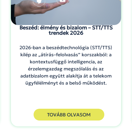
Beszéd: élmény és bizalom – STT/TTS
trendek 2026
2026-ban a beszédtechnológia (STT/TTS)
kilép az „átírás–felolvasás” korszakból: a
kontextusfüggő intelligencia, az
érzelemgazdag megszólalás és az
adatbizalom együtt alakítja át a telekom
ügyfélélményt és a belső működést.
TOVÁBB OLVASOM