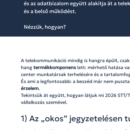
és az adatbizalom együtt alakítja át a te
és a belső működést.
Nézzük, hogyan?
A telekommunikáció mindig is hangra épült, csak 
hang
termékkomponens
lett: mérhető hatása van
center munkatársak terhelésére és a tartalomfo
És ami a legfontosabb: a beszéd már nem puszt
érzelem
.
Tekintsük át együtt, hogyan látjuk mi 2026 STT/
vállalkozás szemével.
1) Az „okos” jegyzetelésen t