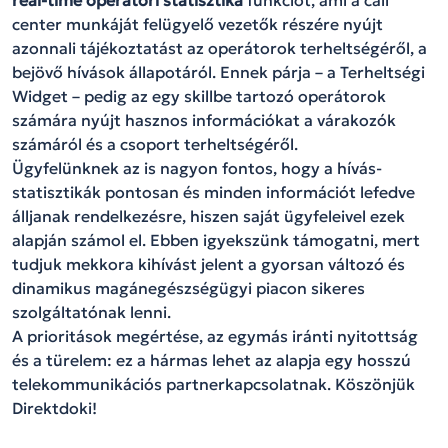
real-time operátori statisztika
funkciót, ami a call
center munkáját felügyelő vezetők részére nyújt
azonnali tájékoztatást az operátorok terheltségéről, a
bejövő hívások állapotáról. Ennek párja – a Terheltségi
Widget – pedig az egy skillbe tartozó operátorok
számára nyújt hasznos információkat a várakozók
számáról és a csoport terheltségéről.
Ügyfelünknek az is nagyon fontos, hogy a hívás-
statisztikák pontosan és minden információt lefedve
álljanak rendelkezésre, hiszen saját ügyfeleivel ezek
alapján számol el. Ebben igyekszünk támogatni, mert
tudjuk mekkora kihívást jelent a gyorsan változó és
dinamikus magánegészségügyi piacon sikeres
szolgáltatónak lenni.
A prioritások megértése, az egymás iránti nyitottság
és a türelem: ez a hármas lehet az alapja egy hosszú
telekommunikációs partnerkapcsolatnak. Köszönjük
Direktdoki!