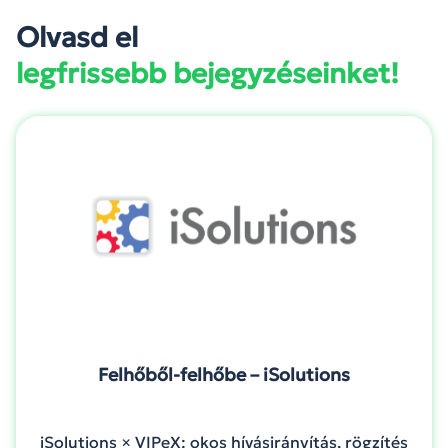
Olvasd el
legfrissebb bejegyzéseinket!
Felhőből-felhőbe – iSolutions
iSolutions × VIPeX: okos hívásirányítás, rögzítés