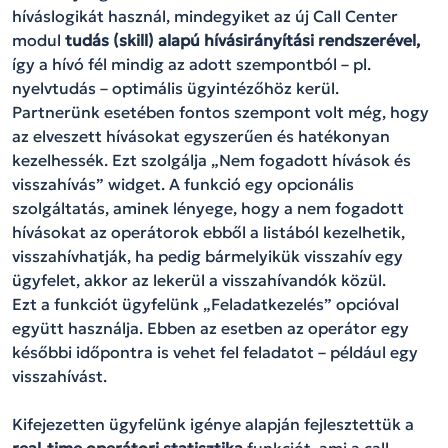
híváslogikát használ, mindegyiket az új Call Center
modul
tudás (skill) alapú hívásirányítási rendszerével,
így a hívó fél mindig az adott szempontból – pl.
nyelvtudás – optimális ügyintézőhöz kerül.
Partnerünk esetében fontos szempont volt még, hogy
az elveszett hívásokat egyszerűen és hatékonyan
kezelhessék. Ezt szolgálja „Nem fogadott hívások és
visszahívás” widget. A funkció egy opcionális
szolgáltatás, aminek lényege, hogy a nem fogadott
hívásokat az operátorok ebből a listából kezelhetik,
visszahívhatják, ha pedig bármelyikük visszahív egy
ügyfelet, akkor az lekerül a visszahívandók közül.
Ezt a funkciót ügyfelünk „Feladatkezelés” opcióval
együtt használja. Ebben az esetben az operátor egy
későbbi időpontra is vehet fel feladatot – például egy
visszahívást.
Kifejezetten ügyfelünk igénye alapján fejlesztettük a