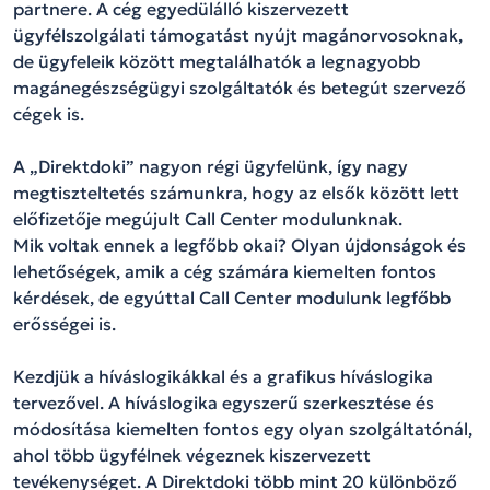
partnere. A cég egyedülálló kiszervezett
ügyfélszolgálati támogatást nyújt magánorvosoknak,
de ügyfeleik között megtalálhatók a legnagyobb
magánegészségügyi szolgáltatók és betegút szervező
cégek is.
A „Direktdoki” nagyon régi ügyfelünk, így nagy
megtiszteltetés számunkra, hogy az elsők között lett
előfizetője megújult Call Center modulunknak.
Mik voltak ennek a legfőbb okai? Olyan újdonságok és
lehetőségek, amik a cég számára kiemelten fontos
kérdések, de egyúttal Call Center modulunk legfőbb
erősségei is.
Kezdjük a híváslogikákkal és a grafikus híváslogika
tervezővel. A híváslogika egyszerű szerkesztése és
módosítása kiemelten fontos egy olyan szolgáltatónál,
ahol több ügyfélnek végeznek kiszervezett
tevékenységet. A Direktdoki több mint 20 különböző