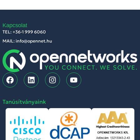
Kapcsolat
TEL: +36-1 999 6060
MAIL: info@opennet.hu
Tanúsítványaink