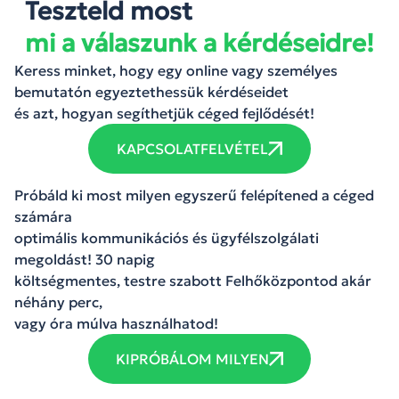
Teszteld most
mi a válaszunk a kérdéseidre!
Keress minket, hogy egy online vagy személyes
bemutatón egyeztethessük kérdéseidet
és azt, hogyan segíthetjük céged fejlődését!
KAPCSOLATFELVÉTEL
Próbáld ki most milyen egyszerű felépítened a céged
számára
optimális kommunikációs és ügyfélszolgálati
megoldást! 30 napig
költségmentes, testre szabott Felhőközpontod akár
néhány perc,
vagy óra múlva használhatod!
KIPRÓBÁLOM MILYEN