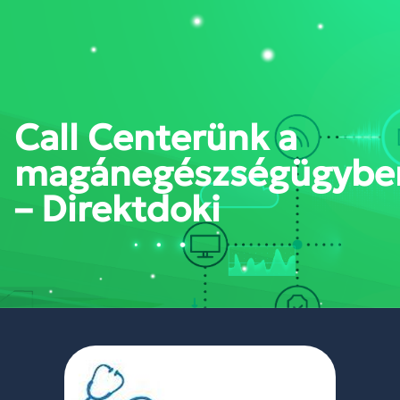
PORTÁL BELÉPÉS
Call Centerünk a
magánegészségügybe
– Direktdoki