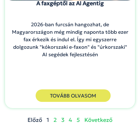
A faxgéptől az AI Agentig
2026-ban furcsán hangozhat, de
Magyarországon még mindig naponta több ezer
fax érkezik és indul el. Így mi egyszerre
dolgozunk "kókorszaki e-faxon" és "úrkorszaki"
AI segédek fejlesztésén
TOVÁBB OLVASOM
Előző
1
2
3
4
5
Következő