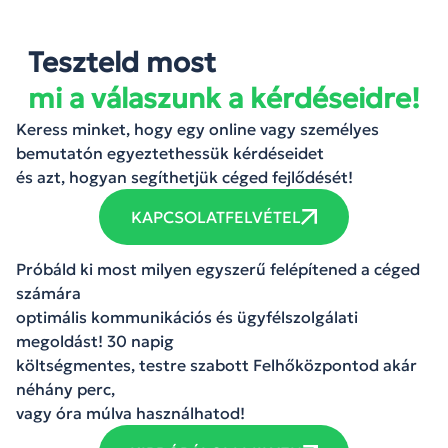
Teszteld most
mi a válaszunk a kérdéseidre!
Keress minket, hogy egy online vagy személyes
bemutatón egyeztethessük kérdéseidet
és azt, hogyan segíthetjük céged fejlődését!
KAPCSOLATFELVÉTEL
Próbáld ki most milyen egyszerű felépítened a céged
számára
optimális kommunikációs és ügyfélszolgálati
megoldást! 30 napig
költségmentes, testre szabott Felhőközpontod akár
néhány perc,
vagy óra múlva használhatod!