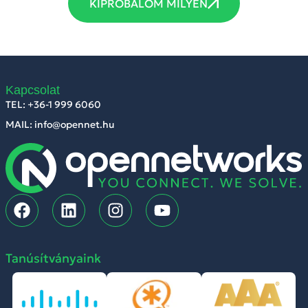
KIPRÓBÁLOM MILYEN
Kapcsolat
TEL: +36-1 999 6060
MAIL: info@opennet.hu
Tanúsítványaink