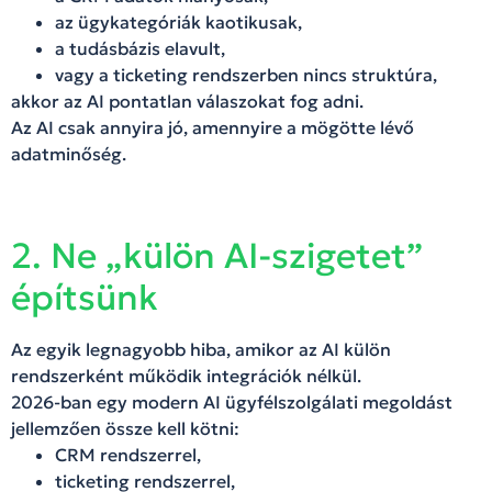
az ügykategóriák kaotikusak,
a tudásbázis elavult,
vagy a ticketing rendszerben nincs struktúra,
akkor az AI pontatlan válaszokat fog adni.
Az AI csak annyira jó, amennyire a mögötte lévő
adatminőség.
2. Ne „külön AI-szigetet”
építsünk
Az egyik legnagyobb hiba, amikor az AI külön
rendszerként működik integrációk nélkül.
2026-ban egy modern AI ügyfélszolgálati megoldást
jellemzően össze kell kötni:
CRM rendszerrel,
ticketing rendszerrel,