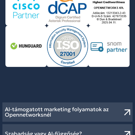
AI-támogatott marketing folyamatok az
Opennetworksnél
Szabadság vagy AI-függőség?