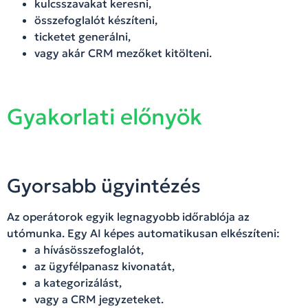
kulcsszavakat keresni,
összefoglalót készíteni,
ticketet generálni,
vagy akár CRM mezőket kitölteni.
Gyakorlati előnyök
Gyorsabb ügyintézés
Az operátorok egyik legnagyobb időrablója az
utómunka. Egy AI képes automatikusan elkészíteni:
a hívásösszefoglalót,
az ügyfélpanasz kivonatát,
a kategorizálást,
vagy a CRM jegyzeteket.