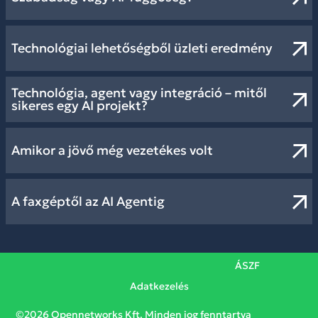
Technológiai lehetőségből üzleti eredmény
Technológia, agent vagy integráció – mitől
sikeres egy AI projekt?
Amikor a jövő még vezetékes volt
A faxgéptől az AI Agentig
ÁSZF
Adatkezelés
©2026 Opennetworks Kft. Minden jog fenntartva