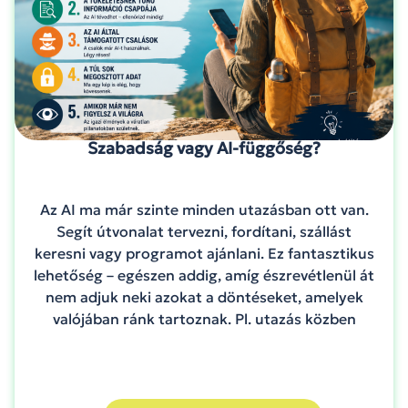
Szabadság vagy AI-függőség?
Az AI ma már szinte minden utazásban ott van.
Segít útvonalat tervezni, fordítani, szállást
keresni vagy programot ajánlani. Ez fantasztikus
lehetőség – egészen addig, amíg észrevétlenül át
nem adjuk neki azokat a döntéseket, amelyek
valójában ránk tartoznak. Pl. utazás közben