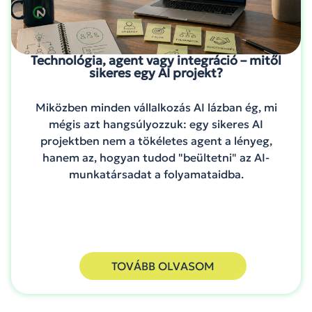
Technológia, agent vagy integráció – mitől
sikeres egy AI projekt?
Miközben minden vállalkozás AI lázban ég, mi
mégis azt hangsúlyozzuk: egy sikeres AI
projektben nem a tökéletes agent a lényeg,
hanem az, hogyan tudod "beültetni" az AI-
munkatársadat a folyamataidba.
TOVÁBB OLVASOM