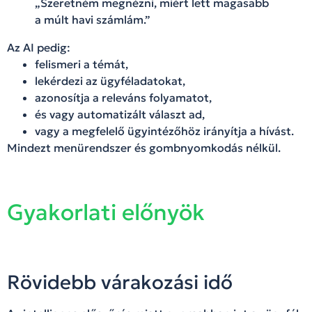
„Szeretném megnézni, miért lett magasabb
a múlt havi számlám.”
Az AI pedig:
felismeri a témát,
lekérdezi az ügyféladatokat,
azonosítja a releváns folyamatot,
és vagy automatizált választ ad,
vagy a megfelelő ügyintézőhöz irányítja a hívást.
Mindezt menürendszer és gombnyomkodás nélkül.
Gyakorlati előnyök
Rövidebb várakozási idő