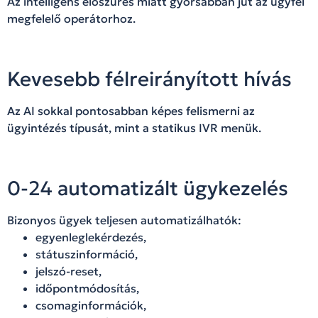
Az intelligens előszűrés miatt gyorsabban jut az ügyfél
megfelelő operátorhoz.
Kevesebb félreirányított hívás
Az AI sokkal pontosabban képes felismerni az
ügyintézés típusát, mint a statikus IVR menük.
0-24 automatizált ügykezelés
Bizonyos ügyek teljesen automatizálhatók:
egyenleglekérdezés,
státuszinformáció,
jelszó-reset,
időpontmódosítás,
csomaginformációk,