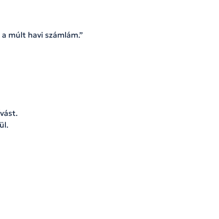
a múlt havi számlám.”
vást.
l.