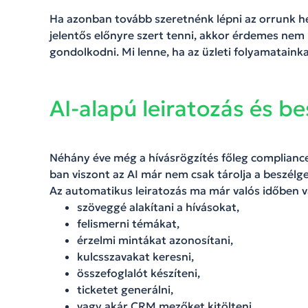
Ha azonban tovább szeretnénk lépni az orrunk he
jelentős előnyre szert tenni, akkor érdemes ne
gondolkodni. Mi lenne, ha az üzleti folyamataink
AI-alapú leiratozás és b
Néhány éve még a hívásrögzítés főleg compliance 
ban viszont az AI már nem csak tárolja a beszélge
Az automatikus leiratozás ma már valós időben 
szöveggé alakítani a hívásokat,
felismerni témákat,
érzelmi mintákat azonosítani,
kulcsszavakat keresni,
összefoglalót készíteni,
ticketet generálni,
vagy akár CRM mezőket kitölteni.