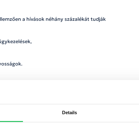
llemzően a hívások néhány százalékát tudják
ügykezelések,
yosságok.
félbeszélgetésekből
melyből:
Details