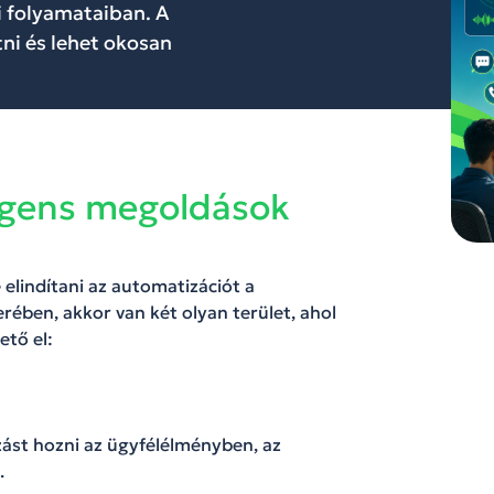
i folyamataiban. A
tni és lehet okosan
ligens megoldások
 elindítani az automatizációt a
ében, akkor van két olyan terület, ahol
tő el:
zást hozni az ügyfélélményben, az
.