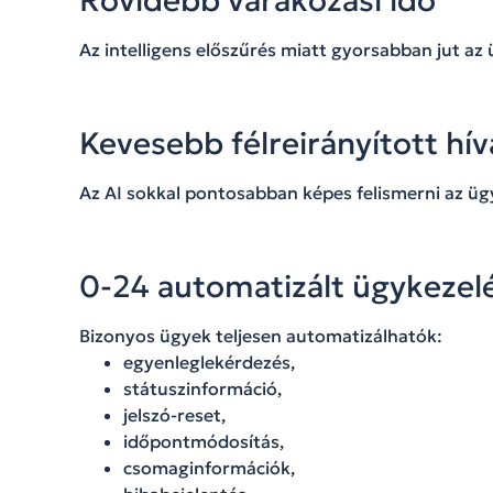
Rövidebb várakozási idő
Az intelligens előszűrés miatt gyorsabban jut az
Kevesebb félreirányított hív
Az AI sokkal pontosabban képes felismerni az ügy
0-24 automatizált ügykezel
Bizonyos ügyek teljesen automatizálhatók:
egyenleglekérdezés,
státuszinformáció,
jelszó-reset,
időpontmódosítás,
csomaginformációk,