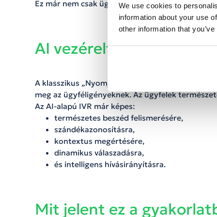
Ez már nem csak ügyfélszolgálat, hanem üzleti int
We use cookies to personalis
information about your use of
other information that you’ve
AI vezérelt IVR és intelli
A klasszikus „Nyomja meg az 1-es gombot…” típu
meg az ügyféligényeknek. Az ügyfelek természe
Az AI-alapú IVR már képes:
természetes beszéd felismerésére,
szándékazonosításra,
kontextus megértésére,
dinamikus válaszadásra,
és intelligens hívásirányításra.
Mit jelent ez a gyakorla