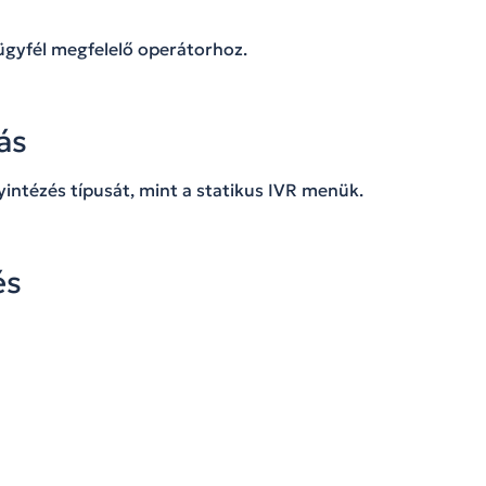
 ügyfél megfelelő operátorhoz.
ás
intézés típusát, mint a statikus IVR menük.
és