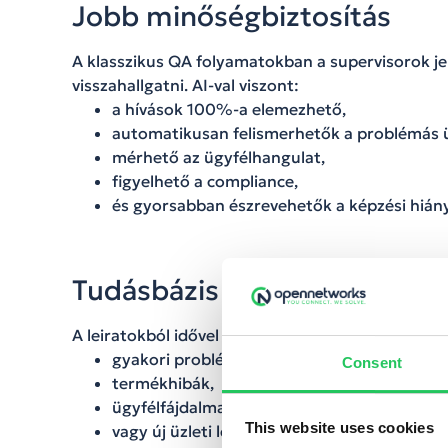
Jobb minőségbiztosítás
A klasszikus QA folyamatokban a supervisorok je
visszahallgatni. AI-val viszont:
a hívások 100%-a elemezhető,
automatikusan felismerhetők a problémás 
mérhető az ügyfélhangulat,
figyelhető a compliance,
és gyorsabban észrevehetők a képzési hián
Tudásbázis építés valós ügy
A leiratokból idővel olyan adatvagyon épülhet, a
gyakori problémák,
Consent
termékhibák,
ügyfélfájdalmak,
This website uses cookies
vagy új üzleti lehetőségek is azonosíthatók.