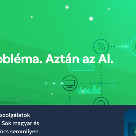
DÁSOK
RÓLUNK
BLOG
WEBINÁR
KAPCSOLAT
FELHŐKÖZP
obléma. Aztán az AI.
lszolgálatok
. Sok magyar és
nincs semmilyen