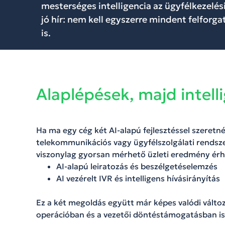
mesterséges intelligencia az ügyfélkezelés
jó hír: nem kell egyszerre mindent felforga
is.
Alaplépések, majd intel
Ha ma egy cég két AI-alapú fejlesztéssel szeretné
telekommunikációs vagy ügyfélszolgálati rendszer
viszonylag gyorsan mérhető üzleti eredmény érhe
AI-alapú leiratozás és beszélgetéselemzés
AI vezérelt IVR és intelligens hívásirányítás
Ez a két megoldás együtt már képes valódi válto
operációban és a vezetői döntéstámogatásban is