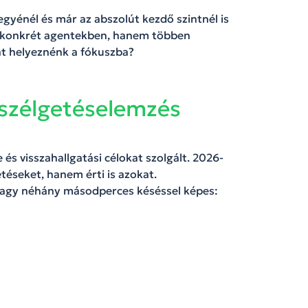
gyénél és már az abszolút kezdő szintnél is
m konkrét agentekben, hanem többen
at helyeznénk a fókuszba?
eszélgetéselemzés
és visszahallgatási célokat szolgált. 2026-
téseket, hanem érti is azokat.
vagy néhány másodperces késéssel képes: