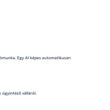
utómunka. Egy AI képes automatikusan
y ügyintéző válláról.