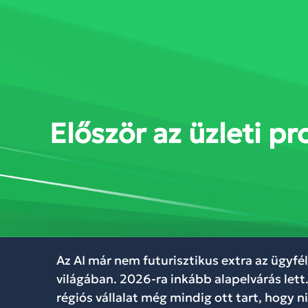
SZOLGÁLTATÁSOK
MEGOL
Először az üzleti pr
Az AI már nem futurisztikus extra az ügyfé
világában. 2026-ra inkább alapelvárás lett
régiós vállalat még mindig ott tart, hogy 