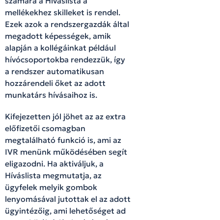
számára a Híváslista a
mellékekhez skilleket is rendel.
Ezek azok a rendszergazdák által
megadott képességek, amik
alapján a kollégáinkat például
hívócsoportokba rendezzük, így
a rendszer automatikusan
hozzárendeli őket az adott
munkatárs hívásaihoz is.
Kifejezetten jól jöhet az az extra
előfizetői csomagban
megtalálható funkció is, ami az
IVR menünk működésében segít
eligazodni. Ha aktiváljuk, a
Híváslista megmutatja, az
ügyfelek melyik gombok
lenyomásával jutottak el az adott
ügyintézőig, ami lehetőséget ad