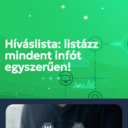
PORTÁL BELÉPÉS
Híváslista: listázz
mindent infót
egyszerűen!