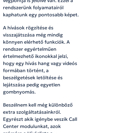
végpontja is jelölve van. Ezzel a
rendszerünk folyamatairól
kaphatunk egy pontosabb képet.
A hívások rögzítése és
visszajátszása még mindig
könnyen elérhető funkciók. A
rendszer egyértelműen
értelmezhető ikonokkal jelzi,
hogy egy hívás hang vagy videós
formában történt, a
beszélgetések letöltése és
lejátszása pedig egyetlen
gombnyomás.
Beszélnem kell még különböző
extra szolgáltatásainkról.
Egyrészt akik igénybe veszik Call
Center modulunkat, azok