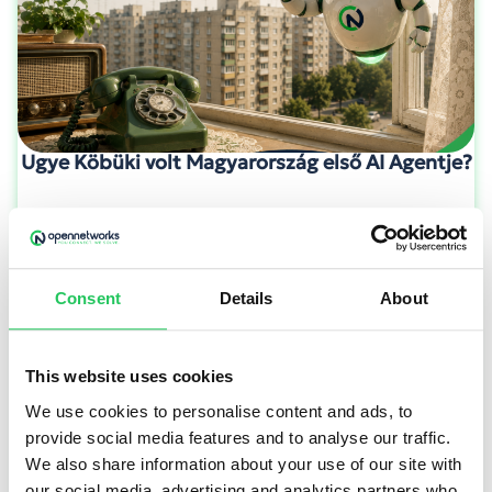
Ugye Köbüki volt Magyarország első AI Agentje?
Sokunk számára a mesterséges intelligencia új
jelenségnek tűnik. Pedig ha őszinték vagyunk, a
legtöbben már gyerekkorunkban találkoztunk
Consent
Details
About
vele. Igaz, akkor még nem ChatGPT-nek vagy AI
Agentnek hívták. Hanem Köbükinek.
This website uses cookies
We use cookies to personalise content and ads, to
provide social media features and to analyse our traffic.
We also share information about your use of our site with
TOVÁBB OLVASOM
our social media, advertising and analytics partners who