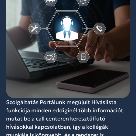
Szolgáltatás Portálunk megújult Híváslista
funkciója minden eddiginél több információt
mutat be a call centeren keresztülfutó
hívásokkal kapcsolatban, így a kollégák
munkája is könnyebb, és a rendszer is