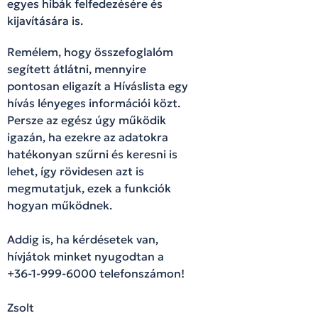
egyes hibák felfedezésére és
kijavítására is.
Remélem, hogy összefoglalóm
segített átlátni, mennyire
pontosan eligazít a Híváslista egy
hívás lényeges információi közt.
Persze az egész úgy működik
igazán, ha ezekre az adatokra
hatékonyan szűrni és keresni is
lehet, így rövidesen azt is
megmutatjuk, ezek a funkciók
hogyan működnek.
Addig is, ha kérdésetek van,
hívjátok minket nyugodtan a
+36-1-999-6000 telefonszámon!
Zsolt