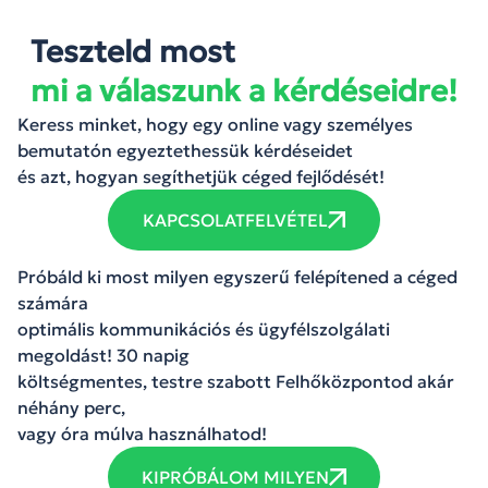
Teszteld most
mi a válaszunk a kérdéseidre!
Keress minket, hogy egy online vagy személyes
bemutatón egyeztethessük kérdéseidet
és azt, hogyan segíthetjük céged fejlődését!
KAPCSOLATFELVÉTEL
Próbáld ki most milyen egyszerű felépítened a céged
számára
optimális kommunikációs és ügyfélszolgálati
megoldást! 30 napig
költségmentes, testre szabott Felhőközpontod akár
néhány perc,
vagy óra múlva használhatod!
KIPRÓBÁLOM MILYEN