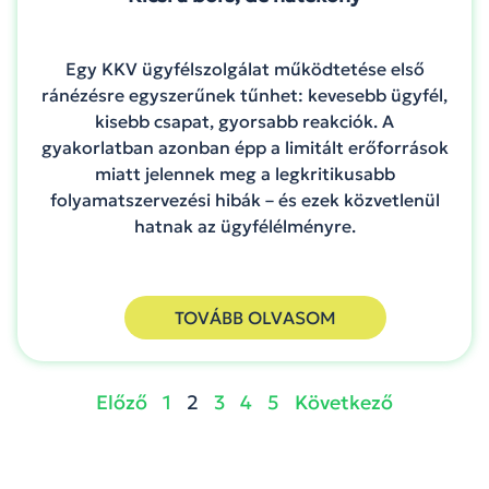
Egy KKV ügyfélszolgálat működtetése első
ránézésre egyszerűnek tűnhet: kevesebb ügyfél,
kisebb csapat, gyorsabb reakciók. A
gyakorlatban azonban épp a limitált erőforrások
miatt jelennek meg a legkritikusabb
folyamatszervezési hibák – és ezek közvetlenül
hatnak az ügyfélélményre.
TOVÁBB OLVASOM
Előző
1
2
3
4
5
Következő