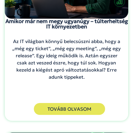
Amikor már nem megy ugyanúgy – túlterheltség
IT környezetben
Az IT világban könnyű belecsúszni abba, hogy a
„még egy ticket”, „még egy meeting”, „még egy
release”. Egy ideig működik is. Aztán egyszer
csak azt veszed észre, hogy túl sok. Hogyan
kezeld a kiégést apró változtatásokkal? Erre
adunk tippeket.
TOVÁBB OLVASOM