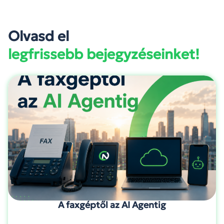
Olvasd el
legfrissebb bejegyzéseinket!
A faxgéptől az AI Agentig