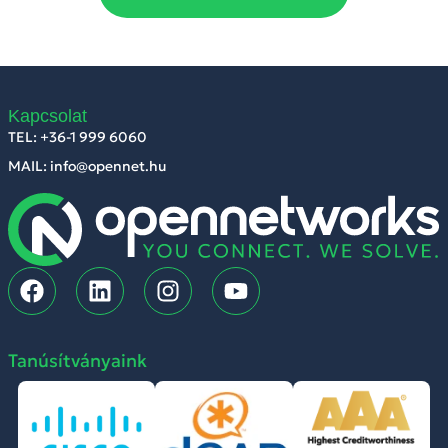
Kapcsolat
TEL: +36-1 999 6060
MAIL: info@opennet.hu
Tanúsítványaink