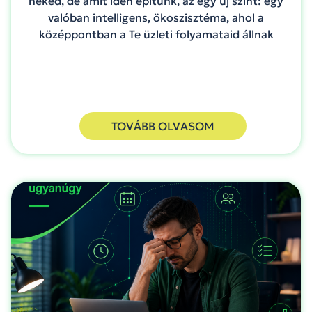
neked, de amit idén építünk, az egy új szint: egy
valóban intelligens, ökoszisztéma, ahol a
középpontban a Te üzleti folyamataid állnak
TOVÁBB OLVASOM