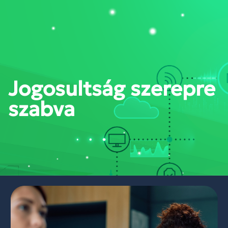
PORTÁL BELÉPÉS
Jogosultság szerepre
szabva