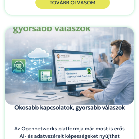
TOVÁBB OLVASOM
Okosabb kapcsolatok, gyorsabb válaszok
Az Opennetworks platformja már most is erős
AI- és adatvezérelt képességeket nyújthat