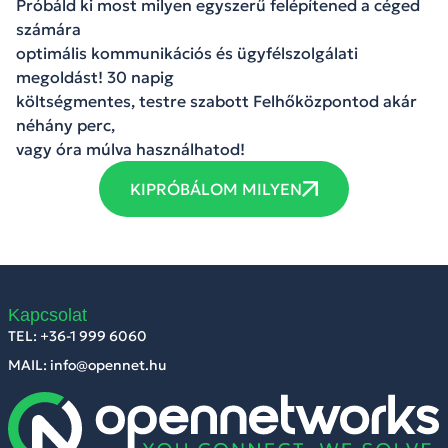
Próbáld ki most milyen egyszerű felépítened a céged
számára
optimális kommunikációs és ügyfélszolgálati
megoldást! 30 napig
költségmentes, testre szabott Felhőközpontod akár
néhány perc,
vagy óra múlva használhatod!
KIPRÓBÁLOM MILYEN
Kapcsolat
TEL: +36-1 999 6060
MAIL: info@opennet.hu