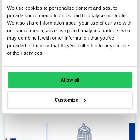
We use cookies to personalise content and ads, to
Ha pedig sikerült felkeltenem
provide social media features and to analyse our traffic.
érdeklődéseteket megoldásaink iránt,
We also share information about your use of our site with
esetleg kérdésetek lenne, keressetek
our social media, advertising and analytics partners who
minket nyugodtan a +36-1-999-6000
may combine it with other information that you’ve
számon!
provided to them or that they’ve collected from your use
of their services.
Jani
Allow all
Olvasd el
legfrissebb bejegyzéseinket!
Customize