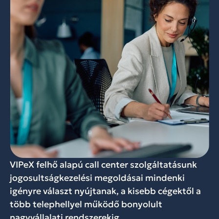
VIPeX felhő alapú call center szolgáltatásunk
jogosultságkezelési megoldásai mindenki
igényre választ nyújtanak, a kisebb cégektől a
több telephellyel működő bonyolult
nagyvállalati rendszerekig.