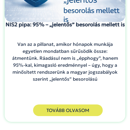
NIS2 pipa: 95% – „jelentős” besorolás mellett is
Van az a pillanat, amikor hónapok munkája
egyetlen mondatban sűrűsödik össze:
átmentünk. Ráadásul nem is „épphogy”, hanem
95%-kal, kimagasló eredménnyel – úgy, hogy a
minősített rendszerünk a magyar jogszabályok
szerint „jelentős” besorolású
TOVÁBB OLVASOM