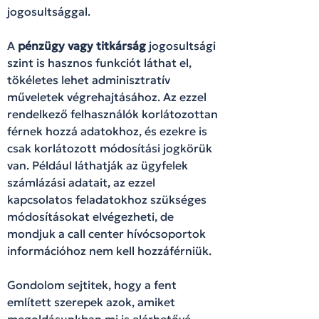
jogosultsággal.
A
pénzügy vagy titkárság
jogosultsági
szint is hasznos funkciót láthat el,
tökéletes lehet adminisztratív
műveletek végrehajtásához. Az ezzel
rendelkező felhasználók korlátozottan
férnek hozzá adatokhoz, és ezekre is
csak korlátozott módosítási jogkörük
van. Például láthatják az ügyfelek
számlázási adatait, az ezzel
kapcsolatos feladatokhoz szükséges
módosításokat elvégezheti, de
mondjuk a call center hívócsoportok
információhoz nem kell hozzáférniük.
Gondolom sejtitek, hogy a fent
említett szerepek azok, amiket
megoldásunkban mi is elérhetővé