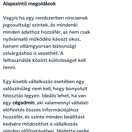
Alapszintű megoldások
Vagyis ha egy rendszerben nincsenek
jogosultsági szintek, és mindenki
minden adathoz hozzáfér, az nem csak
nyilvánvaló működési káoszt okoz,
hanem villámgyorsan biztonsági
szivárgáshoz is vezethet. A
felhasználók között különbséget kell
tenni.
Egy kisebb vállalkozás esetében egy
valószínűleg nem kell, hogy bonyolult
felosztás legyen. Ideális lehet, ha van
egy
cégadmin
, aki valamennyi vállalati
előfizetés összes információjához
hozzáfér, és szinte minden beállítást
kedvére módosíthat a vállalkozás
minden előfizetésében. Mellette pedig