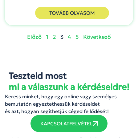
TOVÁBB OLVASOM
Előző
1
2
3
4
5
Következő
Teszteld most
mi a válaszunk a kérdéseidre!
Keress minket, hogy egy online vagy személyes
bemutatón egyeztethessük kérdéseidet
és azt, hogyan segíthetjük céged fejlődését!
KAPCSOLATFELVÉTEL