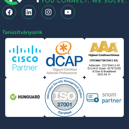
Tanúsítványaink