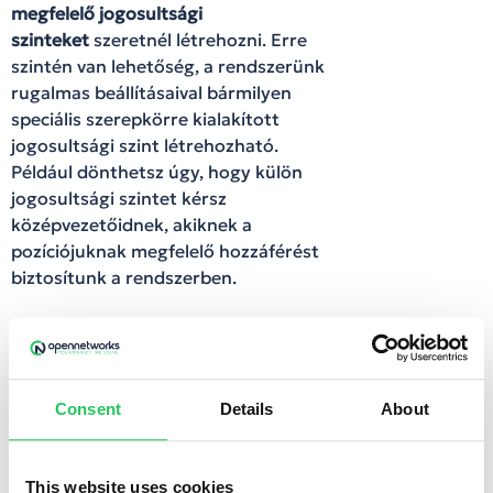
megfelelő jogosultsági
szinteket
szeretnél létrehozni. Erre
szintén van lehetőség, a rendszerünk
rugalmas beállításaival bármilyen
speciális szerepkörre kialakított
jogosultsági szint létrehozható.
Például dönthetsz úgy, hogy külön
jogosultsági szintet kérsz
középvezetőidnek, akiknek a
pozíciójuknak megfelelő hozzáférést
biztosítunk a rendszerben.
Remélem, ennyiből kiderült
számotokra, milyen elengedhetetlen
egy jól működő rendszerhez –
Consent
Details
About
biztonsági és logisztikai szempontból
is – hogy a jogosultsági szintek
This website uses cookies
kérdése rendezve legyen.