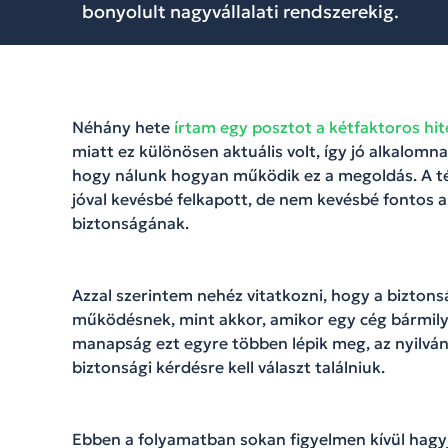
bonyolult nagyvállalati rendszerekig.
Néhány hete
írtam egy posztot a kétfaktoros hite
miatt ez különösen aktuális volt, így jó alkalomn
hogy nálunk hogyan működik ez a megoldás. A té
jóval kevésbé felkapott, de nem kevésbé fontos 
biztonságának.
Azzal szerintem nehéz vitatkozni, hogy a bizton
működésnek, mint akkor, amikor egy cég bármilye
manapság ezt egyre többen lépik meg, az nyilvánv
biztonsági kérdésre kell választ találniuk.
Ebben a folyamatban sokan figyelmen kívül hagy