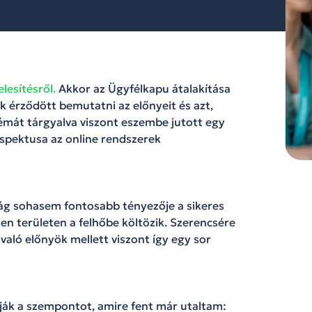
lesítésről.
Akkor az Ügyfélkapu átalakítása
ak érződött bemutatni az előnyeit és azt,
mát tárgyalva viszont eszembe jutott egy
aspektusa az online rendszerek
ság sohasem fontosabb tényezője a sikeres
n területen a felhőbe költözik. Szerencsére
aló előnyök mellett viszont így egy sor
ják a szempontot, amire fent már utaltam: