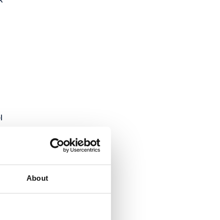
l
About