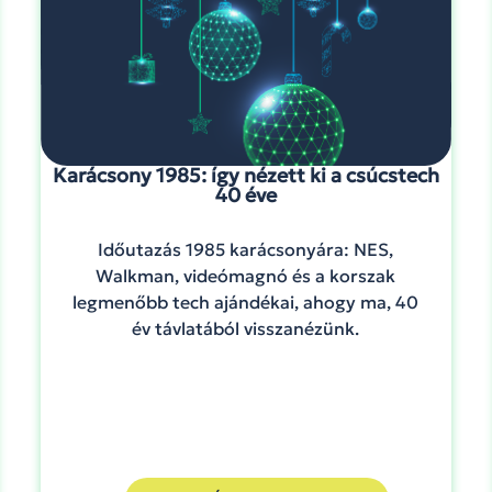
Karácsony 1985: így nézett ki a csúcstech
40 éve
Időutazás 1985 karácsonyára: NES,
Walkman, videómagnó és a korszak
legmenőbb tech ajándékai, ahogy ma, 40
év távlatából visszanézünk.