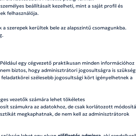
személyes beállításait kezelheti, mint a saját profil és
ek felhasználója.
 a szerepek kerültek bele az alapszintű csomagunkba.
g.
. Például egy cégvezető praktikusan minden információhoz
 nem biztos, hogy adminisztrátori jogosultságra is szüksé
 feladatkörei szélesebb jogosultsági kört igényelhetnek a
éges vezetők számára lehet tökéletes
ztosít számukra az adatokhoz, de csak korlátozott módosítá
tisztikát megkaphatnak, de nem kell az adminisztrátorok
 szükség lehet egy olyan
előfizetés adminra,
aki rendelkezi