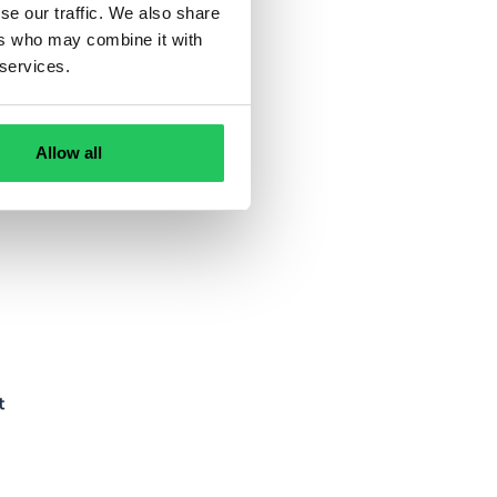
se our traffic. We also share
ers who may combine it with
 services.
,
Allow all
z
t