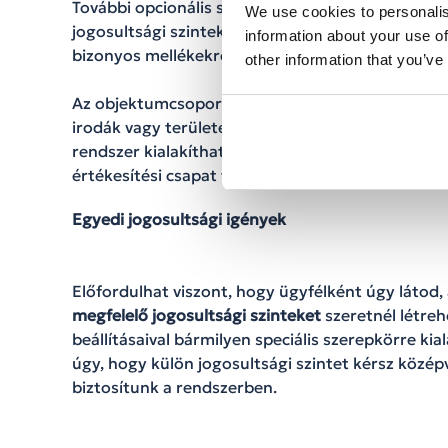
További opcionális szolgáltatásunk az úgyneveze
We use cookies to personalis
jogosultsági szintek különböző csoportokra szűkí
information about your use of
bizonyos mellékekre, felhasználókra vagy hívócs
other information that you’ve
Az objektumcsoportok a feladatkörök még hatékon
irodák vagy területek között segítségükkel bárm
rendszer kialakítható. Például valaki vezetői jo
értékesítési csapat tagjaira szűkül a hozzáférése.
Egyedi jogosultsági igények
Előfordulhat viszont, hogy ügyfélként úgy látod
megfelelő jogosultsági szinteket
szeretnél létreh
beállításaival bármilyen speciális szerepkörre kia
úgy, hogy külön jogosultsági szintet kérsz közép
biztosítunk a rendszerben.