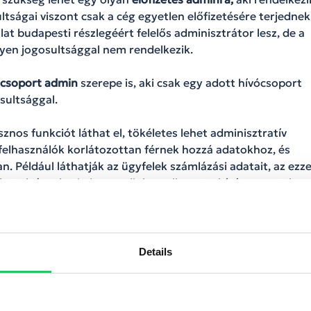
ltságai viszont csak a cég egyetlen előfizetésére terjednek
at budapesti részlegéért felelős adminisztrátor lesz, de a
lyen jogosultsággal nem rendelkezik.
ócsoport admin
szerepe is, aki csak egy adott hívócsoport
osultsággal.
sznos funkciót láthat el, tökéletes lehet adminisztratív
felhasználók korlátozottan férnek hozzá adatokhoz, és
n. Például láthatják az ügyfelek számlázási adatait, az ezze
at elvégezheti, de mondjuk a call center hívócsoportok
k azok, amiket megoldásunkban mi is elérhetővé tettünk
szerepkörök a CC modulunk előfizetői körében kiegészülnek
Details
ntjével. Ezek az előre beállított jogosultsági szintek
 tökéletesek lehetnek.