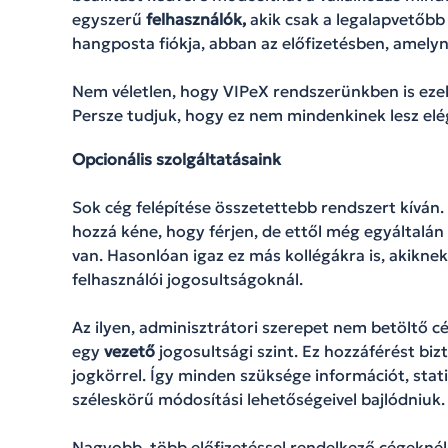
egyszerű
felhasználók,
akik csak a legalapvetőbb 
hangposta fiókja, abban az előfizetésben, amelyn
Nem véletlen, hogy VIPeX rendszerünkben is ezek
Persze tudjuk, hogy ez nem mindenkinek lesz elé
Opcionális szolgáltatásaink
Sok cég felépítése összetettebb rendszert kíván
hozzá kéne, hogy férjen, de ettől még egyáltalán
van. Hasonlóan igaz ez más kollégákra is, akiknek
felhasználói jogosultságoknál.
Az ilyen, adminisztrátori szerepet nem betöltő c
egy
vezető
jogosultsági szint. Ez hozzáférést bi
jogkörrel. Így minden szüksége információt, sta
széleskörű módosítási lehetőségeivel bajlódniuk.
Nagyobb, több előfizetéssel rendelkező cégeknél