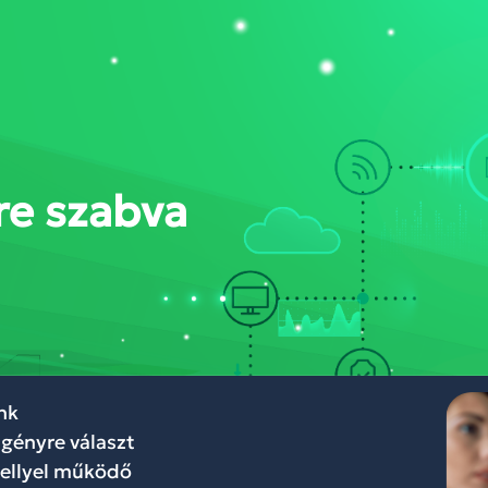
DÁSOK
RÓLUNK
BLOG
WEBINÁR
KAPCSOLAT
FELHŐKÖZP
re szabva
nk
gényre választ
hellyel működő