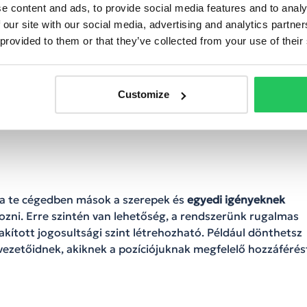
tt
objektum csoportok
létrehozása. Ezek segítségével a
e content and ads, to provide social media features and to analy
thetők, az adott felhasználó jogosultságai például csak
 our site with our social media, advertising and analytics partn
oportokra lesznek elérhetőek.
 provided to them or that they’ve collected from your use of their
yabb elhatárolását teszik lehetővé, az egyes telephelyek
ilyen összetett céges működéshez illeszkedő jogosultsági
Customize
gosultságot kap, de objektumcsoportok segítéségével csak a
, a te cégedben mások a szerepek és
egyedi igényeknek
ozni. Erre szintén van lehetőség, a rendszerünk rugalmas
lakított jogosultsági szint létrehozható. Például dönthetsz
vezetőidnek, akiknek a pozíciójuknak megfelelő hozzáférés