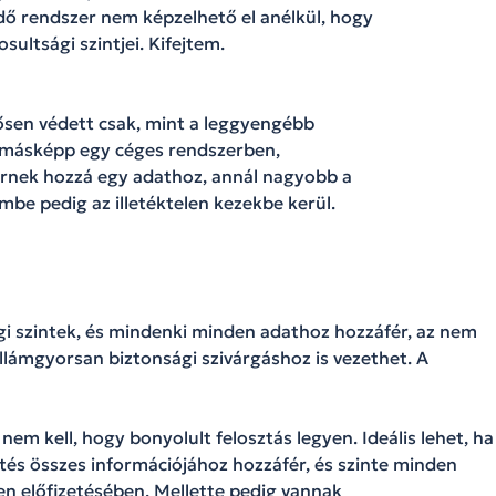
ő rendszer nem képzelhető el anélkül, hogy
ultsági szintjei. Kifejtem.
rősen védett csak, mint a leggyengébb
z másképp egy céges rendszerben,
érnek hozzá egy adathoz, annál nagyobb a
mbe pedig az illetéktelen kezekbe kerül.
i szintek, és mindenki minden adathoz hozzáfér, az nem
llámgyorsan biztonsági szivárgáshoz is vezethet. A
nem kell, hogy bonyolult felosztás legyen. Ideális lehet, ha
izetés összes információjához hozzáfér, és szinte minden
en előfizetésében. Mellette pedig vannak