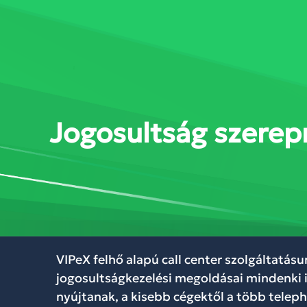
SZOLGÁLTATÁSOK
MEGOL
Jogosultság szerep
VIPeX felhő alapú call center szolgáltatásu
jogosultságkezelési megoldásai mindenki i
nyújtanak, a kisebb cégektől a több telep