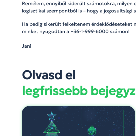
Remélem, ennyiből kiderült számotokra, milyen 
logisztikai szempontból is – hogy a jogosultsági 
Ha pedig sikerült felkeltenem érdeklődéseteket 
minket nyugodtan a +36-1-999-6000 számon!
Jani
Olvasd el
legfrissebb bejegyz