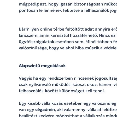
mégpedig azt, hogy igazán biztonságosan működ
pontosan le lennének fektetve a felhasználók jogos
Bármilyen online térbe feltöltött adat annyira e
láncszem, amin keresztül hozzáférhető. Nincs e
ügyfélszolgálatok esetében sem. Minél többen f
valószínűsége, hogy valahol hiba csúszik a védele
Alapszintű megoldások
Vagyis ha egy rendszerben nincsenek jogosultság
csak nyilvánvaló működési káoszt okoz, hanem vi
felhasználók között különbséget kell tenni.
Egy kisebb vállalkozás esetében egy valószínűleg 
van egy
cégadmin
, aki valamennyi vállalati előf
beállítást kedvére módosíthat a vállalkozás mind