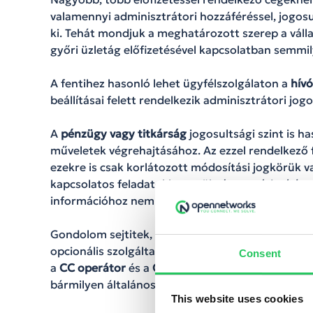
valamennyi adminisztrátori hozzáféréssel, jogosu
ki. Tehát mondjuk a meghatározott szerep a vállal
győri üzletág előfizetésével kapcsolatban semmi
A fentihez hasonló lehet ügyfélszolgálaton a
hív
beállításai felett rendelkezik adminisztrátori jog
A
pénzügy vagy titkárság
jogosultsági szint is ha
műveletek végrehajtásához. Az ezzel rendelkező 
ezekre is csak korlátozott módosítási jogkörük va
kapcsolatos feladatokhoz szükséges módosítások
információhoz nem kell hozzáférniük.
Gondolom sejtitek, hogy a fent említett szerepe
opcionális szolgáltatásaink között. A felsorolt 
Consent
a
CC operátor
és a
CC supervisor
jogosultsági szi
bármilyen általános felépítésben működő cégnek
This website uses cookies