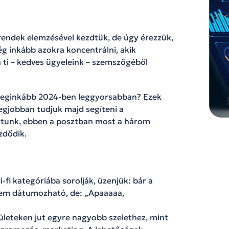
rendek elemzésével kezdtük, de úgy érezzük,
g inkább azokra koncentrálni, akik
 ti – kedves ügyeleink – szemszögéből
n leginkább 2024-ben leggyorsabban? Ezek
legjobban tudjuk majd segíteni a
aláltunk, ebben a posztban most a három
zdődik.
i-fi kategóriába sorolják, üzenjük: bár a
nem dátumozható, de: „Apaaaaa,
ületeken jut egyre nagyobb szelethez, mint