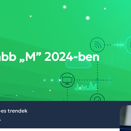
DÁSOK
RÓLUNK
BLOG
WEBINÁR
KAPCSOLAT
FELHŐKÖZP
abb „M” 2024-ben
-es trendek
.