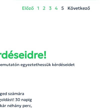
Előző
1
2
3
4
5
Következő
rdéseidre!
 bemutatón egyeztethessük kérdéseidet
céged számára
oldást! 30 napig
kár néhány perc,