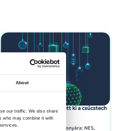
About
Karácsony 1985: így nézett ki a csúcstech
se our traffic. We also share
40 éve
ers who may combine it with
 services.
Időutazás 1985 karácsonyára: NES,