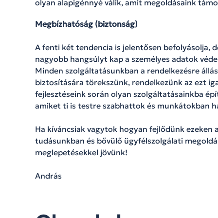
olyan alapigénnyé válik, amit megoldásaink tám
Megbízhatóság (biztonság)
A fenti két tendencia is jelentősen befolyásolja, 
nagyobb hangsúlyt kap a személyes adatok védel
Minden szolgáltatásunkban a rendelkezésre állá
biztosítására törekszünk, rendelkezünk az ezt ig
fejlesztéseink során olyan szolgáltatásainkba épí
amiket ti is testre szabhattok és munkátokban h
Ha kíváncsiak vagytok hogyan fejlődünk ezeken 
tudásunkban és bővülő ügyfélszolgálati megoldás
meglepetésekkel jövünk!
András