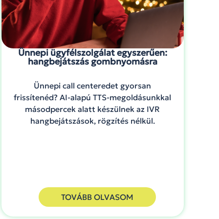
Ünnepi ügyfélszolgálat egyszerűen:
hangbejátszás gombnyomásra
Ünnepi call centeredet gyorsan
frissítenéd? AI-alapú TTS-megoldásunkkal
másodpercek alatt készülnek az IVR
hangbejátszások, rögzítés nélkül.
TOVÁBB OLVASOM