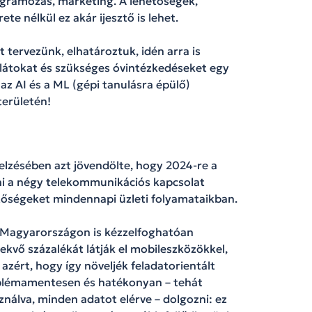
ogramozás, marketing. A lehetőségek,
e nélkül ez akár ijesztő is lehet.
t tervezünk, elhatároztuk, idén arra is
rlátokat és szükséges óvintézkedéseket egy
az AI és a ML (gépi tanulásra épülő)
erületén!
lzésében azt jövendölte, hogy 2024-re a
lni a négy telekommunikációs kapcsolat
etőségeket mindennapi üzleti folyamataikban.
tt Magyarországon is kézzelfoghatóan
vekvő százalékát látják el mobileszközökkel,
azért, hogy így növeljék feladatorientált
lémamentesen és hatékonyan – tehát
nálva, minden adatot elérve – dolgozni: ez