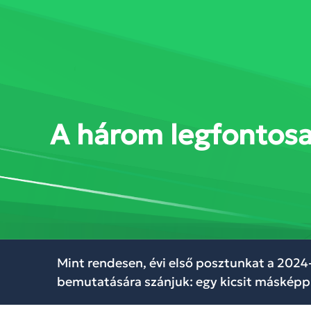
SZOLGÁLTATÁSOK
MEGOL
A három legfontos
Mint rendesen, évi első posztunkat a 2024
bemutatására szánjuk: egy kicsit másképp