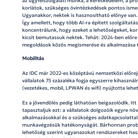
az ügyfélszolgálati munka, a kereskedelem, a pr
korlátok, szükséges óvintézkedések pontos ismeret
Ugyanakkor, nektek is hasznosítható előnye van.
Így amellett, hogy több AI-ra épített szolgáltatás
koncentrálunk, hogy ezeket a lehetőségeket, ko
kicsit bemutassuk nektek. Tehát: 2024-ben előre 
megoldások közös megismerése és alkalmazása t
Mobilitás
Az IDC már 2022-es középtávú nemzetközi előreje
vállalatok 75 százaléka fogja egyszerre kihaszná
(vezetékes, mobil, LPWAN és wifi) nyújtotta leh
Ez a jövendölés pedig láthatóan beigazolódik. I
tapasztaljuk ezt: a vállalatok dolgozóik egyre nö
alkalmazásokkal és a szükséges adatkapcsolattal 
munkavégzésük hatékonyságát. Bárhonnan prob
lehetőség szerint ugyanazokat rendszereket hasz