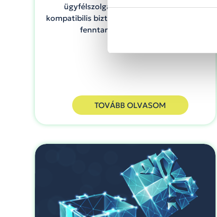
ügyfélszolgálat, CCaaS 2.0, NIS2-
kompatibilis biztonság és emberközpontú,
fenntartható call center.
TOVÁBB OLVASOM