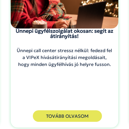
Ünnepi ügyfélszolgálat okosan: segít az
átirányítás!
Ünnepi call center stressz nélkül: fedezd fel
a VIPeX hívásátirányítási megoldásait,
hogy minden ügyfélhívás jó helyre fusson.
TOVÁBB OLVASOM