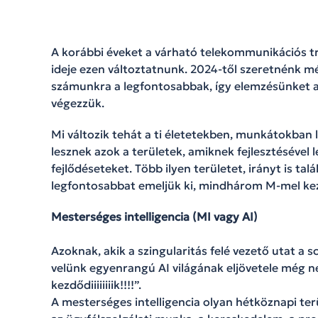
A korábbi éveket a várható telekommunikációs t
ideje ezen változtatnunk. 2024-től szeretnénk mé
számunkra a legfontosabbak, így elemzésünket a
végezzük.
Mi változik tehát a ti életetekben, munkátokba
lesznek azok a területek, amiknek fejlesztésével 
fejlődéseteket. Több ilyen területet, irányt is t
legfontosabbat emeljük ki, mindhárom M-mel ke
Mesterséges intelligencia (MI vagy AI)
Azoknak, akik a szingularitás felé vezető utat a sc
velünk egyenrangú AI világának eljövetele még 
kezdődiiiiiiiik!!!!”.
A mesterséges intelligencia olyan hétköznapi ter