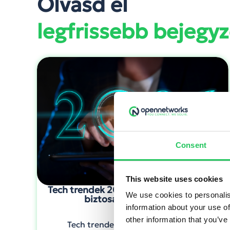
Olvasd el
legfrissebb bejegyz
Consent
This website uses cookies
Tech trendek 2026-ban: 5 irány, amivel
We use cookies to personalis
biztosan számolni kell
information about your use of
other information that you’ve
Tech trendek 2026-ban: AI-native