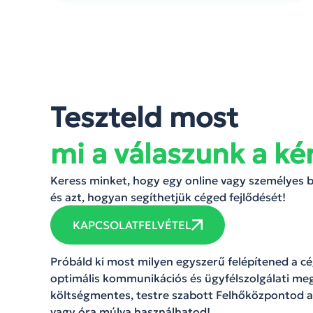
Teszteld most
mi a válaszunk a ké
Keress minket, hogy egy online vagy személyes
és azt, hogyan segíthetjük céged fejlődését!
KAPCSOLATFELVÉTEL
Próbáld ki most milyen egyszerű felépítened a 
optimális kommunikációs és ügyfélszolgálati meg
költségmentes, testre szabott Felhőközpontod a
vagy óra múlva használhatod!