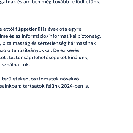
ogatnak és amiben még tovább fejlődhetünk.
de ettől függetlenül is évek óta egyre
me és az információ/informatikai biztonság.
s, bizalmasság és sértetlenség hármasának
azoló tanúsítványokkal. De ez kevés:
tett biztonsági lehetőségeket kínálunk,
asználhattok.
a területeken, osztozzatok növekvő
ainkban: tartsatok felünk 2024-ben is,