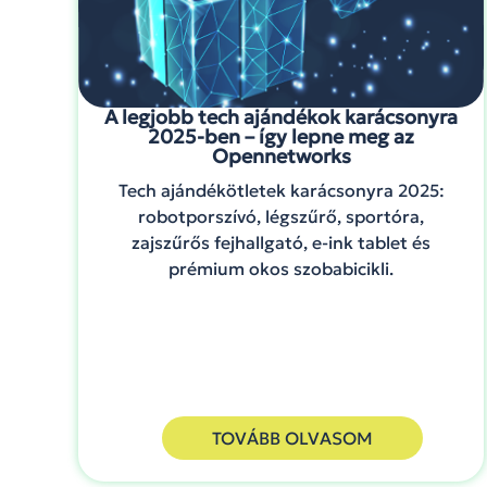
A legjobb tech ajándékok karácsonyra
2025-ben – így lepne meg az
Opennetworks
Tech ajándékötletek karácsonyra 2025:
robotporszívó, légszűrő, sportóra,
zajszűrős fejhallgató, e-ink tablet és
prémium okos szobabicikli.
TOVÁBB OLVASOM