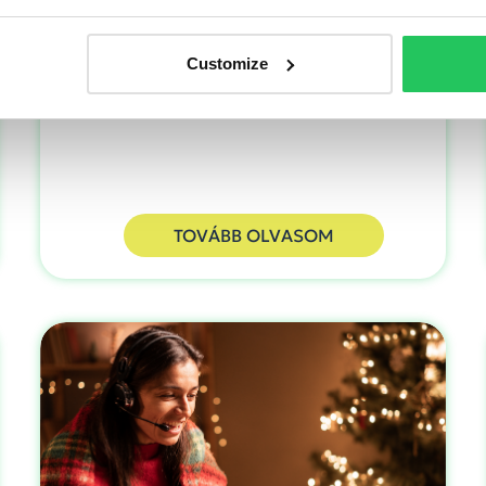
volt veletek! Az Opennetworks csapata.
Customize
TOVÁBB OLVASOM