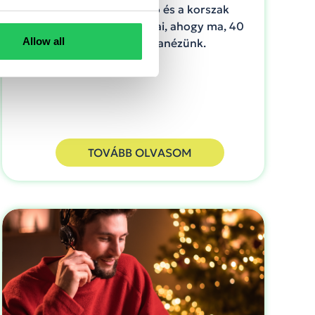
Walkman, videómagnó és a korszak
legmenőbb tech ajándékai, ahogy ma, 40
Allow all
év távlatából visszanézünk.
TOVÁBB OLVASOM