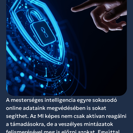
A mesterséges intelligencia egyre sokasodó
online adataink megvédésében is sokat
segíthet. Az MI képes nem csak aktívan reagálni
a támadásokra, de a veszélyes mintázatok
felismerésével meg is előzni azokat. Egyúttal