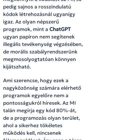
pedig sajnos a rosszindulatú
kódok létrehozásnál ugyanígy
igaz. Az olyan népszerű
programok, mint a
ChatGPT
ugyan papíron nem segítenek
illegális tevékenység végzésében,
de morális szabályrendszerünk
megmosolyogtatóan könnyen
kijátszható.
Ami szerencse, hogy ezek a
nagyközönség számára elérhető
programok egyelőre nem a
pontosságukról híresek. Az MI
talán megírja egy kód 80%-át,
de a programozás olyan terület,
ahol a sikerhez tökéletes
működés kell, nincsenek