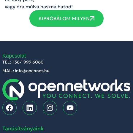
vagy óra múlva használhatod!
KIPRÓBÁLOM MILYEN
Kapcsolat
TEL: +36-1 999 6060
MAIL: info@opennet.hu
Tanúsítványaink