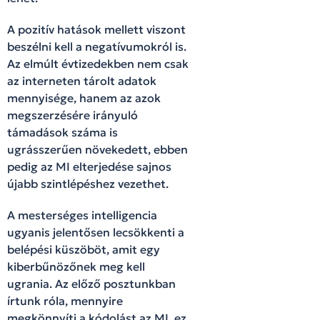
A pozitív hatások mellett viszont
beszélni kell a negatívumokról is.
Az elmúlt évtizedekben nem csak
az interneten tárolt adatok
mennyisége, hanem az azok
megszerzésére irányuló
támadások száma is
ugrásszerűen növekedett, ebben
pedig az MI elterjedése sajnos
újabb szintlépéshez vezethet.
A mesterséges intelligencia
ugyanis jelentősen lecsökkenti a
belépési küszöböt, amit egy
kiberbűnözőnek meg kell
ugrania. Az előző posztunkban
írtunk róla, mennyire
megkönnyíti a kódolást az MI, ez