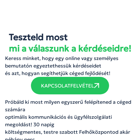
Teszteld most
mi a válaszunk a kérdéseidre!
Keress minket, hogy egy online vagy személyes
bemutatón egyeztethessük kérdéseidet
és azt, hogyan segíthetjük céged fejlődését!
KAPCSOLATFELVÉTEL
Próbáld ki most milyen egyszerű felépítened a céged
számára
optimális kommunikációs és ügyfélszolgálati
megoldást! 30 napig
költségmentes, testre szabott Felhőközpontod akár
néhány perc,