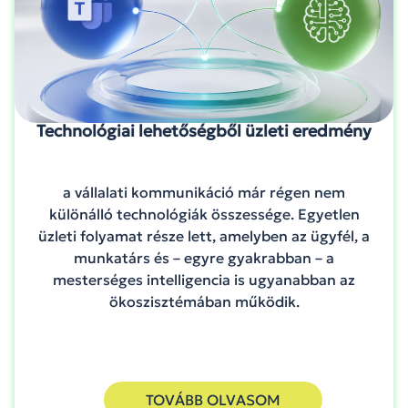
Technológiai lehetőségből üzleti eredmény
a vállalati kommunikáció már régen nem
különálló technológiák összessége. Egyetlen
üzleti folyamat része lett, amelyben az ügyfél, a
munkatárs és – egyre gyakrabban – a
mesterséges intelligencia is ugyanabban az
ökoszisztémában működik.
TOVÁBB OLVASOM