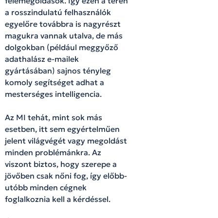
félemegoldások. Így ezen a téren
a rosszindulatú felhasználók
egyelőre továbbra is nagyrészt
magukra vannak utalva, de más
dolgokban (például meggyőző
adathalász e-mailek
gyártásában) sajnos tényleg
komoly segítséget adhat a
mesterséges intelligencia.
Az MI tehát, mint sok más
esetben, itt sem egyértelműen
jelent világvégét vagy megoldást
minden problémánkra. Az
viszont biztos, hogy szerepe a
jövőben csak nőni fog, így előbb-
utóbb minden cégnek
foglalkoznia kell a kérdéssel.