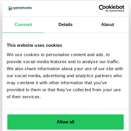
Digitális fejlesztés, lean folyamatok, AI-
támogatás – lezárult a GINOP Plusz projektünk
Consent
Details
About
Az Opennetworks Kft. folyamatosan beszámol
GINOP Plusz 2.1.3-24 pályázat keretében kapott
vissza nem térítendő európai uniós
This website uses cookies
támogatásának felhasználásáról.
We use cookies to personalise content and ads, to
Bejegyzésünkben a projekt sikeres zárásáról
provide social media features and to analyse our traffic.
számolunk be.
We also share information about your use of our site with
our social media, advertising and analytics partners who
may combine it with other information that you’ve
provided to them or that they’ve collected from your use
TOVÁBB OLVASOM
of their services.
Allow all