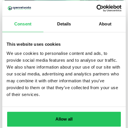
Újgenerációs TTS: a hang újra stratégiai eszköz
Consent
Details
About
Ha eddig a TTS-t (Text-to-Speech) csak
„felolvasó gombnak” láttad, 2026-ban érdemes
újra ránézni. Az új generációs modellek képesek
This website uses cookies
tempót, hangsúlyt, szünetet és érzelmi
We use cookies to personalise content and ads, to
árnyalatot is kezelni. Ezért lett a hang újra
provide social media features and to analyse our traffic.
stratégiai terület és eszköz a céges
We also share information about your use of our site with
kommunikációban.
our social media, advertising and analytics partners who
may combine it with other information that you’ve
provided to them or that they’ve collected from your use
TOVÁBB OLVASOM
of their services.
Allow all