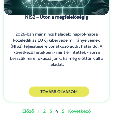
NIS2 – Úton a megfelelőségig
2026-ban már nincs haladék: napról-napra
közeledik az EU új kibervédelmi irányelveinek
(NIS2) teljesítésére vonatkozó audit határidő. A
következő hetekben - mint érintettek - sorra
besszük mire fókuszáljunk, ha még előttünk áll a
feladat.
TOVÁBB OLVASOM
Előző
1
2
3
4
5
Következő