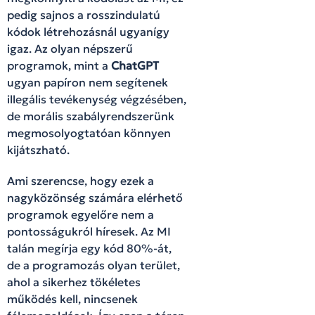
pedig sajnos a rosszindulatú
kódok létrehozásnál ugyanígy
igaz. Az olyan népszerű
programok, mint a
ChatGPT
ugyan papíron nem segítenek
illegális tevékenység végzésében,
de morális szabályrendszerünk
megmosolyogtatóan könnyen
kijátszható.
Ami szerencse, hogy ezek a
nagyközönség számára elérhető
programok egyelőre nem a
pontosságukról híresek. Az MI
talán megírja egy kód 80%-át,
de a programozás olyan terület,
ahol a sikerhez tökéletes
működés kell, nincsenek