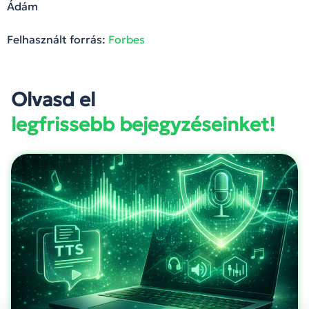
Ádám
Felhasznált forrás:
Forbes
Olvasd el
legfrissebb bejegyzéseinket!