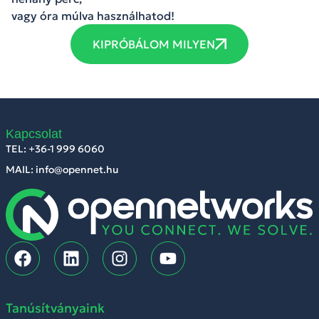
vagy óra múlva használhatod!
KIPRÓBÁLOM MILYEN
Kapcsolat
TEL: +36-1 999 6060
MAIL: info@opennet.hu
Tanúsítványaink