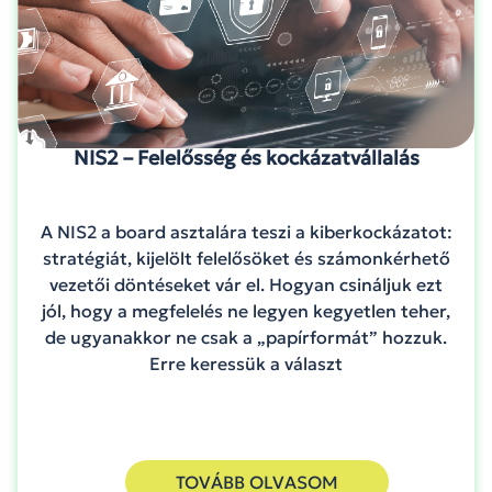
NIS2 – Felelősség és kockázatvállalás
A NIS2 a board asztalára teszi a kiberkockázatot:
stratégiát, kijelölt felelősöket és számonkérhető
vezetői döntéseket vár el. Hogyan csináljuk ezt
jól, hogy a megfelelés ne legyen kegyetlen teher,
de ugyanakkor ne csak a „papírformát” hozzuk.
Erre keressük a választ
TOVÁBB OLVASOM