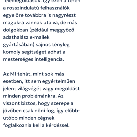
félemegoldások. Így ezen a téren
a rosszindulatú felhasználók
egyelőre továbbra is nagyrészt
magukra vannak utalva, de más
dolgokban (például meggyőző
adathalász e-mailek
gyártásában) sajnos tényleg
komoly segítséget adhat a
mesterséges intelligencia.
Az MI tehát, mint sok más
esetben, itt sem egyértelműen
jelent világvégét vagy megoldást
minden problémánkra. Az
viszont biztos, hogy szerepe a
jövőben csak nőni fog, így előbb-
utóbb minden cégnek
foglalkoznia kell a kérdéssel.