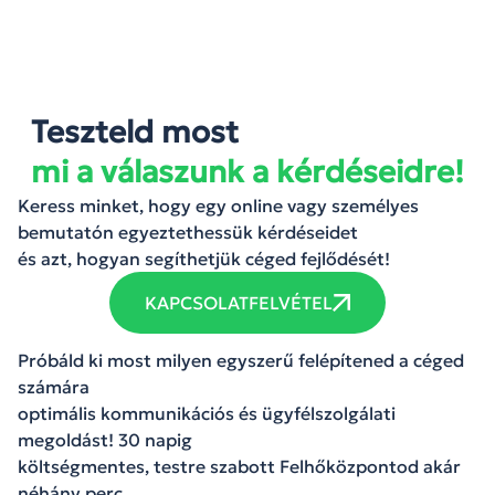
Teszteld most
mi a válaszunk a kérdéseidre!
Keress minket, hogy egy online vagy személyes
bemutatón egyeztethessük kérdéseidet
és azt, hogyan segíthetjük céged fejlődését!
KAPCSOLATFELVÉTEL
Próbáld ki most milyen egyszerű felépítened a céged
számára
optimális kommunikációs és ügyfélszolgálati
megoldást! 30 napig
költségmentes, testre szabott Felhőközpontod akár
néhány perc,