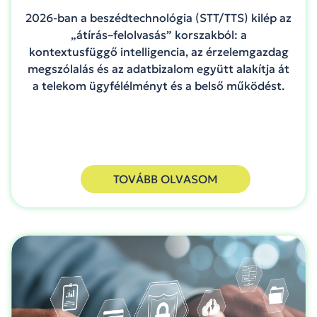
2026-ban a beszédtechnológia (STT/TTS) kilép az
„átírás–felolvasás” korszakból: a
kontextusfüggő intelligencia, az érzelemgazdag
megszólalás és az adatbizalom együtt alakítja át
a telekom ügyfélélményt és a belső működést.
TOVÁBB OLVASOM