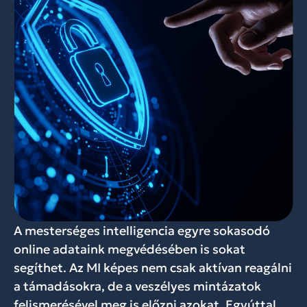
A mesterséges intelligencia egyre sokasodó
online adataink megvédésében is sokat
segíthet. Az MI képes nem csak aktívan reagálni
a támadásokra, de a veszélyes mintázatok
felismerésével meg is előzni azokat. Egyúttal