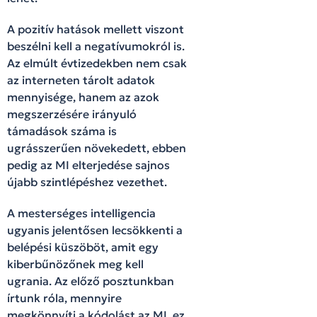
A pozitív hatások mellett viszont
beszélni kell a negatívumokról is.
Az elmúlt évtizedekben nem csak
az interneten tárolt adatok
mennyisége, hanem az azok
megszerzésére irányuló
támadások száma is
ugrásszerűen növekedett, ebben
pedig az MI elterjedése sajnos
újabb szintlépéshez vezethet.
A mesterséges intelligencia
ugyanis jelentősen lecsökkenti a
belépési küszöböt, amit egy
kiberbűnözőnek meg kell
ugrania. Az előző posztunkban
írtunk róla, mennyire
megkönnyíti a kódolást az MI, ez