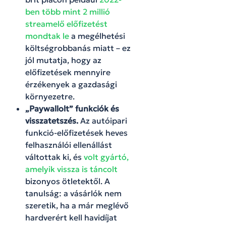
ben több mint 2 millió
streamelő előfizetést
mondtak le
a megélhetési
költségrobbanás miatt – ez
jól mutatja, hogy az
előfizetések mennyire
érzékenyek a gazdasági
környezetre.
„Paywallolt” funkciók és
visszatetszés.
Az autóipari
funkció-előfizetések heves
felhasználói ellenállást
váltottak ki, és
volt gyártó,
amelyik vissza is táncolt
bizonyos ötletektől. A
tanulság: a vásárlók nem
szeretik, ha a már meglévő
hardverért kell havidíjat