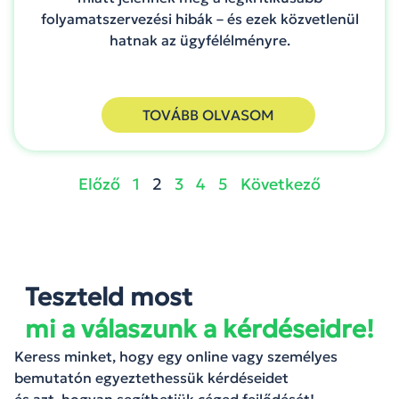
folyamatszervezési hibák – és ezek közvetlenül
hatnak az ügyfélélményre.
TOVÁBB OLVASOM
Előző
1
2
3
4
5
Következő
Teszteld most
mi a válaszunk a kérdéseidre!
Keress minket, hogy egy online vagy személyes
bemutatón egyeztethessük kérdéseidet
és azt, hogyan segíthetjük céged fejlődését!