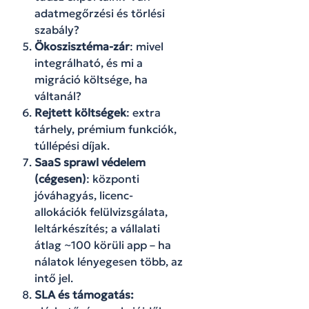
adatmegőrzési és törlési
szabály?
Ökoszisztéma-zár
: mivel
integrálható, és mi a
migráció költsége, ha
váltanál?
Rejtett költségek
: extra
tárhely, prémium funkciók,
túllépési díjak.
SaaS sprawl védelem
(cégesen)
: központi
jóváhagyás, licenc-
allokációk felülvizsgálata,
leltárkészítés; a vállalati
átlag ~100 körüli app – ha
nálatok lényegesen több, az
intő jel.
SLA és támogatás: