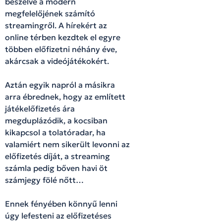
beszélve a modern
megfelelőjének számító
streamingről. A hírekért az
online térben kezdtek el egyre
többen előfizetni néhány éve,
akárcsak a videójátékokért.
Aztán egyik napról a másikra
arra ébrednek, hogy az említett
játékelőfizetés ára
megduplázódik, a kocsiban
kikapcsol a tolatóradar, ha
valamiért nem sikerült levonni az
előfizetés díját, a streaming
számla pedig bőven havi öt
számjegy fölé nőtt…
Ennek fényében könnyű lenni
úgy lefesteni az előfizetéses