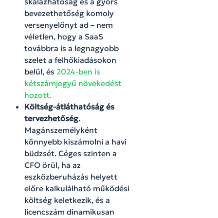
skálázhatóság és a gyors
bevezethetőség komoly
versenyelőnyt ad – nem
véletlen, hogy a SaaS
továbbra is a legnagyobb
szelet a felhőkiadásokon
belül, és
2024-ben is
kétszámjegyű növekedést
hozott.
Költség-átláthatóság és
tervezhetőség.
Magánszemélyként
könnyebb kiszámolni a havi
büdzsét. Céges szinten a
CFO örül, ha az
eszközberuházás helyett
előre kalkulálható működési
költség keletkezik, és a
licencszám dinamikusan