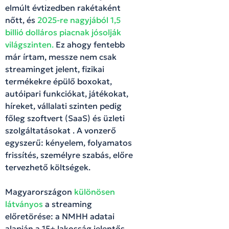
elmúlt évtizedben rakétaként
nőtt, és
2025-re nagyjából 1,5
billió dolláros piacnak jósolják
világszinten.
Ez ahogy fentebb
már írtam, messze nem csak
streaminget jelent, fizikai
termékekre épülő boxokat,
autóipari funkciókat, játékokat,
híreket, vállalati szinten pedig
főleg szoftvert (SaaS) és üzleti
szolgáltatásokat . A vonzerő
egyszerű: kényelem, folyamatos
frissítés, személyre szabás, előre
tervezhető költségek.
Magyarországon
különösen
látványos
a streaming
előretörése: a NMHH adatai
alapján a 15+ lakosság jelentős