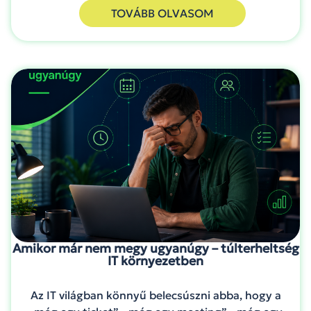
TOVÁBB OLVASOM
Amikor már nem megy ugyanúgy – túlterheltség
IT környezetben
Az IT világban könnyű belecsúszni abba, hogy a