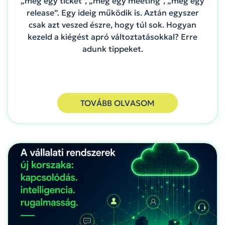
„még egy ticket”, „még egy meeting”, „még egy
release”. Egy ideig működik is. Aztán egyszer
csak azt veszed észre, hogy túl sok. Hogyan
kezeld a kiégést apró változtatásokkal? Erre
adunk tippeket.
TOVÁBB OLVASOM