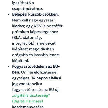
igazítható a
csapatmérethez.
Belépési küszöb csökken.
Nem kell nagy egyszeri
kiadás; egy KKV is hozzáfér
prémium képességekhez
(SLA, biztonság,
integrációk), amelyeket
kiépített megoldásban
drágább és lassabb lenne
kiépíteni.
Fogyasztóvédelem az EU-
ban.
Online előfizetésnél
egységes, 14 napos elállási
jog vonatkozik a
fogyasztókra, és az EU új
„digitális tisztesség”
(Digital Fairness)
kezdeményezése