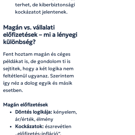
terhet, de kiberbiztonsági
kockázatot jelentenek.
Magán vs. vállalati
előfizetések – mi a lényegi
különbség?
Fent hoztam magán és céges
példákat is, de gondolom ti is
sejtitek, hogy a két logika nem
feltétlenül ugyanaz. Szerintem
így néz a dolog egyik és másik
esetben.
Magán előfizetések
Döntés logikája:
kényelem,
ár/érték, élmény
Kockázatok:
észrevétlen
„előfizetés-infláció”,