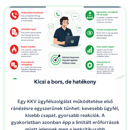
Kicsi a bors, de hatékony
Egy KKV ügyfélszolgálat működtetése első
ránézésre egyszerűnek tűnhet: kevesebb ügyfél,
kisebb csapat, gyorsabb reakciók. A
gyakorlatban azonban épp a limitált erőforrások
miatt jelennek meg a legkritikusabb