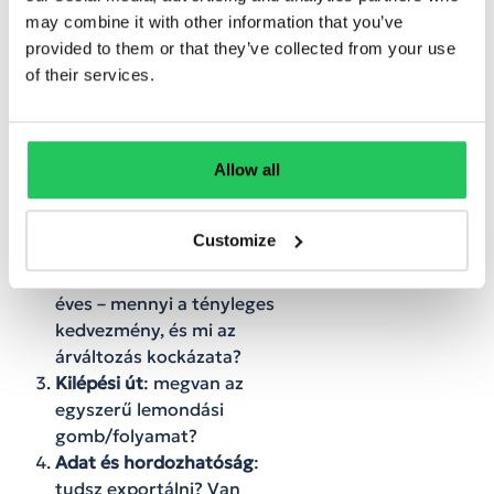
add-onként
csak drágán
may combine it with other information that you’ve
érhető el;
provided to them or that they’ve collected from your use
a modell „
hardver mögé
of their services.
rejtett szoftverpaywall
”
Okos előfizető checklist
(magánszemélyeknek és KKV-
Allow all
knak)
Számold össze
: mi az, amit
Customize
tényleg
használsz?
Árazás átnézése
: havi vs.
éves – mennyi a tényleges
kedvezmény, és mi az
árváltozás kockázata?
Kilépési út
: megvan az
egyszerű lemondási
gomb/folyamat?
Adat és hordozhatóság
:
tudsz exportálni? Van