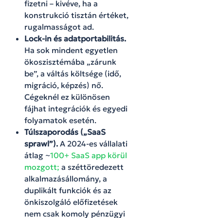
fizetni – kivéve, ha a
konstrukció tisztán értéket,
rugalmasságot ad.
Lock-in és adatportabilitás.
Ha sok mindent egyetlen
ökoszisztémába „zárunk
be”, a váltás költsége (idő,
migráció, képzés) nő.
Cégeknél ez különösen
fájhat integrációk és egyedi
folyamatok esetén.
Túlszaporodás („SaaS
sprawl”).
A 2024-es vállalati
átlag ~
100+ SaaS app körül
mozgott;
a széttöredezett
alkalmazásállomány, a
duplikált funkciók és az
önkiszolgáló előfizetések
nem csak komoly pénzügyi