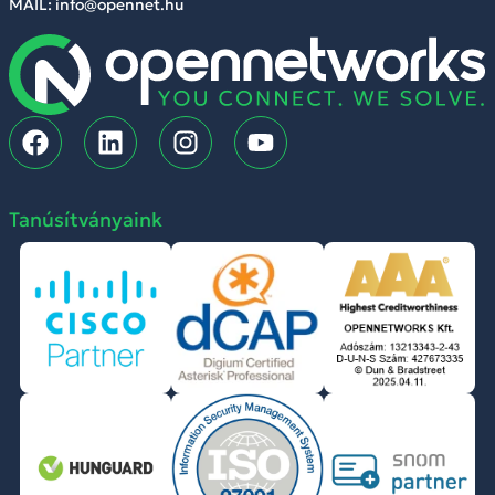
MAIL: info@opennet.hu
Tanúsítványaink