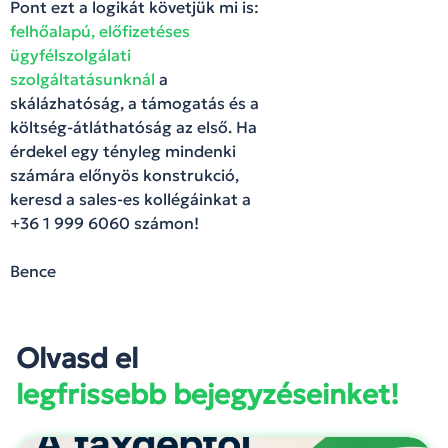
Pont ezt a logikát követjük mi is:
felhőalapú, előfizetéses
ügyfélszolgálati
szolgáltatásunknál
a
skálázhatóság, a támogatás és a
költség-átláthatóság az első. Ha
érdekel egy tényleg mindenki
számára előnyös konstrukció,
keresd a sales-es kollégáinkat a
+36 1 999 6060 számon!
Bence
Olvasd el
legfrissebb bejegyzéseinket!