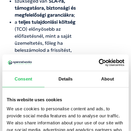
szükséged van
SLA-ra,
támogatásra, biztonsági és
megfelelőségi garanciákra
;
a
teljes tulajdonlási költség
(TCO) előnyösebb az
előfizetésnél, mint a saját
üzemeltetés, főleg ha
beleszámolod a frissítést,
üzemeltetést, kockázatot.
Nem éri meg, ha
stabil, ritkán változó
Consent
Details
About
igényed van,
évekig
ugyanazt
használod, és a
capex
egyszeri költségként
This website uses cookies
kedvezőbb;
We use cookies to personalise content and ads, to
a szolgáltató
provide social media features and to analyse our traffic.
ökoszisztémája túl
zárt
;
We also share information about your use of our site with
a kritikus funkció
külön
our social media, advertising and analytics partners who