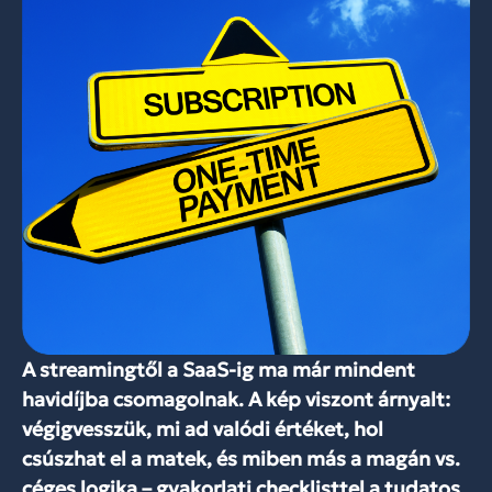
A streamingtől a SaaS-ig ma már mindent
havidíjba csomagolnak. A kép viszont árnyalt:
végigvesszük, mi ad valódi értéket, hol
csúszhat el a matek, és miben más a magán vs.
céges logika – gyakorlati checklisttel a tudatos