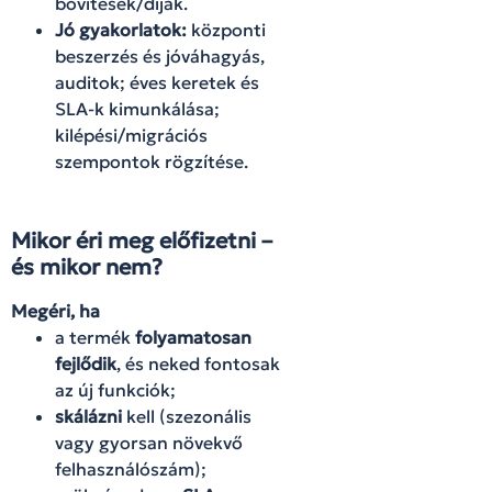
bővítések/díjak.
Jó gyakorlatok:
központi
beszerzés és jóváhagyás,
auditok; éves keretek és
SLA-k kimunkálása;
kilépési/migrációs
szempontok rögzítése.
Mikor éri meg előfizetni –
és mikor nem?
Megéri, ha
a termék
folyamatosan
fejlődik
, és neked fontosak
az új funkciók;
skálázni
kell (szezonális
vagy gyorsan növekvő
felhasználószám);