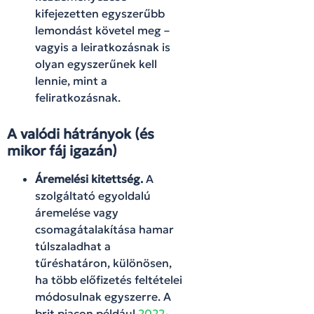
kifejezetten egyszerűbb
lemondást követel meg –
vagyis a leiratkozásnak is
olyan egyszerűnek kell
lennie, mint a
feliratkozásnak.
A valódi hátrányok (és
mikor fáj igazán)
Áremelési kitettség.
A
szolgáltató egyoldalú
áremelése vagy
csomagátalakítása hamar
túlszaladhat a
tűréshatáron, különösen,
ha több előfizetés feltételei
módosulnak egyszerre. A
brit piacon például
2022-