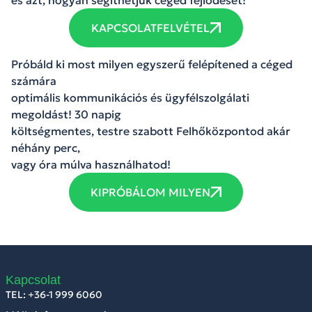
KAPCSOLATFELVÉTEL
Próbáld ki most milyen egyszerű felépítened a céged
számára
optimális kommunikációs és ügyfélszolgálati
megoldást! 30 napig
költségmentes, testre szabott Felhőközpontod akár
néhány perc,
vagy óra múlva használhatod!
KIPRÓBÁLOM MILYEN
Kapcsolat
TEL: +36-1 999 6060