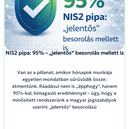
NIS2 pipa: 95% – „jelentős” besorolás mellett is
Van az a pillanat, amikor hónapok munkája
egyetlen mondatban sűrűsödik össze:
átmentünk. Ráadásul nem is „épphogy”, hanem
95%-kal, kimagasló eredménnyel – úgy, hogy a
minősített rendszerünk a magyar jogszabályok
szerint „jelentős” besorolású