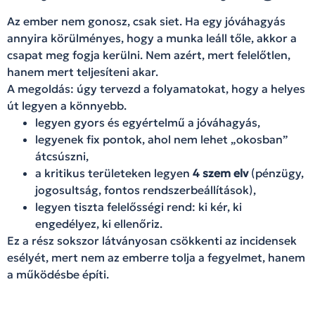
Az ember nem gonosz, csak siet. Ha egy jóváhagyás
annyira körülményes, hogy a munka leáll tőle, akkor a
csapat meg fogja kerülni. Nem azért, mert felelőtlen,
hanem mert teljesíteni akar.
A megoldás: úgy tervezd a folyamatokat, hogy a helyes
út legyen a könnyebb.
legyen gyors és egyértelmű a jóváhagyás,
legyenek fix pontok, ahol nem lehet „okosban”
átcsúszni,
a kritikus területeken legyen
4 szem elv
(pénzügy,
jogosultság, fontos rendszerbeállítások),
legyen tiszta felelősségi rend: ki kér, ki
engedélyez, ki ellenőriz.
Ez a rész sokszor látványosan csökkenti az incidensek
esélyét, mert nem az emberre tolja a fegyelmet, hanem
a működésbe építi.