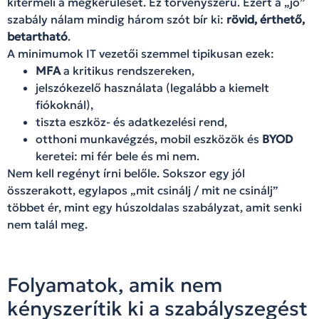
kitermeli a megkerülését. Ez törvényszerű. Ezért a „jó”
szabály nálam mindig három szót bír ki:
rövid, érthető,
betartható
.
A minimumok IT vezetői szemmel tipikusan ezek:
MFA
a kritikus rendszereken,
jelszókezelő használata (legalább a kiemelt
fiókoknál),
tiszta eszköz- és adatkezelési rend,
otthoni munkavégzés, mobil eszközök és
BYOD
keretei: mi fér bele és mi nem.
Nem kell regényt írni belőle. Sokszor egy jól
összerakott, egylapos „mit csinálj / mit ne csinálj”
többet ér, mint egy húszoldalas szabályzat, amit senki
nem talál meg.
Folyamatok, amik nem
kényszerítik ki a szabályszegést