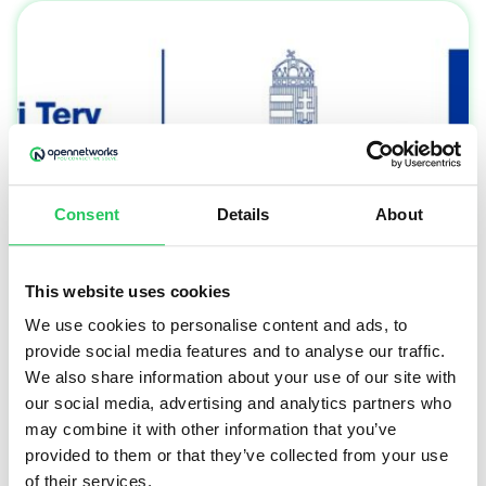
Consent
Details
About
Adatból növekedés
This website uses cookies
We use cookies to personalise content and ads, to
provide social media features and to analyse our traffic.
Az Opennetworks Kft. folyamatosan beszámol
We also share information about your use of our site with
GINOP Plusz 2.1.3-24 pályázat keretében kapott
our social media, advertising and analytics partners who
vissza nem térítendő európai uniós
may combine it with other information that you’ve
támogatásának felhasználásáról. bejegyzés a
provided to them or that they’ve collected from your use
marketing fejlesztési részprojektről.
of their services.