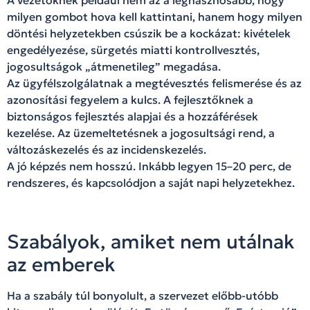
A vezetőknek például nem az a leghasznosabb, hogy
milyen gombot hova kell kattintani, hanem hogy milyen
döntési helyzetekben csúszik be a kockázat: kivételek
engedélyezése, sürgetés miatti kontrollvesztés,
jogosultságok „átmenetileg” megadása.
Az ügyfélszolgálatnak a megtévesztés felismerése és az
azonosítási fegyelem a kulcs. A fejlesztőknek a
biztonságos fejlesztés alapjai és a hozzáférések
kezelése. Az üzemeltetésnek a jogosultsági rend, a
változáskezelés és az incidenskezelés.
A jó képzés nem hosszú. Inkább legyen 15–20 perc, de
rendszeres, és kapcsolódjon a saját napi helyzetekhez.
Szabályok, amiket nem utálnak
az emberek
Ha a szabály túl bonyolult, a szervezet előbb-utóbb