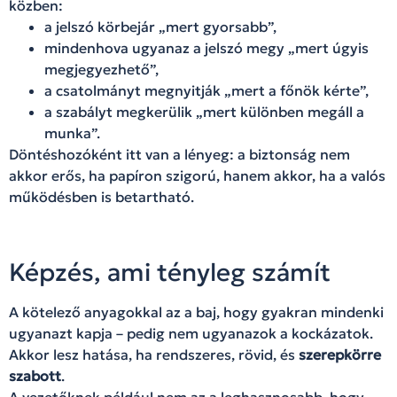
közben:
a jelszó körbejár „mert gyorsabb”,
mindenhova ugyanaz a jelszó megy „mert úgyis
megjegyezhető”,
a csatolmányt megnyitják „mert a főnök kérte”,
a szabályt megkerülik „mert különben megáll a
munka”.
Döntéshozóként itt van a lényeg: a biztonság nem
akkor erős, ha papíron szigorú, hanem akkor, ha a valós
működésben is betartható.
Képzés, ami tényleg számít
A kötelező anyagokkal az a baj, hogy gyakran mindenki
ugyanazt kapja – pedig nem ugyanazok a kockázatok.
Akkor lesz hatása, ha rendszeres, rövid, és
szerepkörre
szabott
.