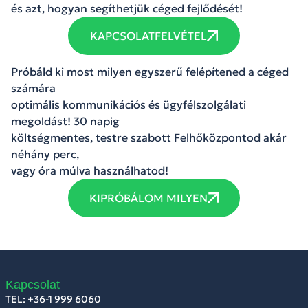
és azt, hogyan segíthetjük céged fejlődését!
KAPCSOLATFELVÉTEL
Próbáld ki most milyen egyszerű felépítened a céged
számára
optimális kommunikációs és ügyfélszolgálati
megoldást! 30 napig
költségmentes, testre szabott Felhőközpontod akár
néhány perc,
vagy óra múlva használhatod!
KIPRÓBÁLOM MILYEN
Kapcsolat
TEL: +36-1 999 6060