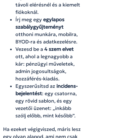
távoli elérésnél és a kiemelt
fiókoknál.
Írj meg egy
egylapos
szabálygyűjteményt
otthoni munkára, mobilra,
BYOD-ra és adatkezelésre.
Vezesd be a
4 szem elvet
ott, ahol a legnagyobb a
kár: pénzügyi műveletek,
admin jogosultságok,
hozzáférés-kiadás.
Egyszerűsítsd az
incidens-
bejelentést
: egy csatorna,
egy rövid sablon, és egy
vezetői üzenet: „inkább
szólj előbb, mint később”.
Ha ezeket végigviszed, máris lesz
egy olyan alapod, ami nem csak