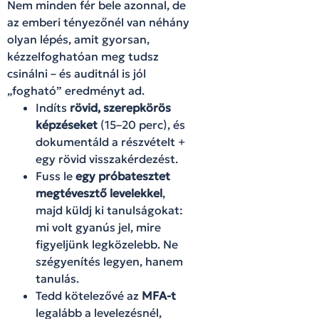
Nem minden fér bele azonnal, de
az emberi tényezőnél van néhány
olyan lépés, amit gyorsan,
kézzelfoghatóan meg tudsz
csinálni – és auditnál is jól
„fogható” eredményt ad.
Indíts
rövid, szerepkörös
képzéseket
(15–20 perc), és
dokumentáld a részvételt +
egy rövid visszakérdezést.
Fuss le
egy próbatesztet
megtévesztő levelekkel
,
majd küldj ki tanulságokat:
mi volt gyanús jel, mire
figyeljünk legközelebb. Ne
szégyenítés legyen, hanem
tanulás.
Tedd kötelezővé az
MFA-t
legalább a levelezésnél,