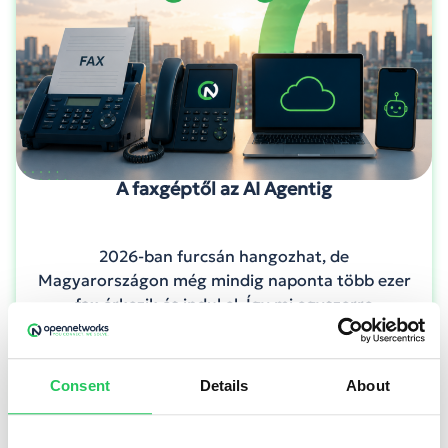
A faxgéptől az AI Agentig
2026-ban furcsán hangozhat, de
Magyarországon még mindig naponta több ezer
fax érkezik és indul el. Így mi egyszerre
dolgozunk "kókorszaki e-faxon" és "úrkorszaki"
AI segédek fejlesztésén
Consent
Details
About