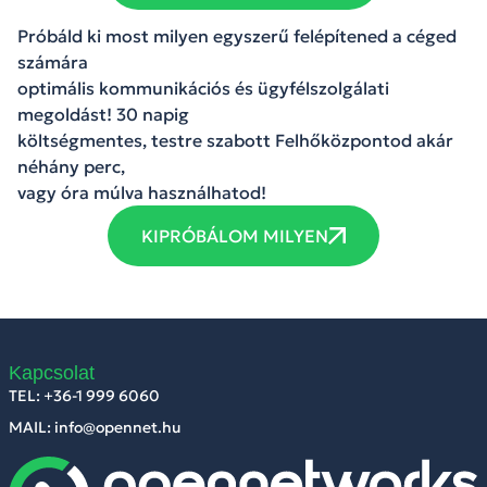
Próbáld ki most milyen egyszerű felépítened a céged
számára
optimális kommunikációs és ügyfélszolgálati
megoldást! 30 napig
költségmentes, testre szabott Felhőközpontod akár
néhány perc,
vagy óra múlva használhatod!
KIPRÓBÁLOM MILYEN
Kapcsolat
TEL: +36-1 999 6060
MAIL: info@opennet.hu