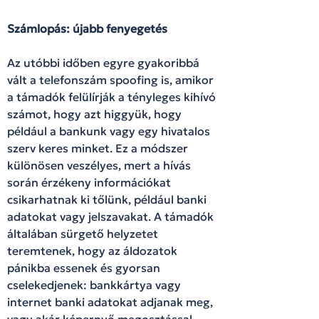
Számlopás: újabb fenyegetés
Az utóbbi időben egyre gyakoribbá
vált a telefonszám spoofing is, amikor
a támadók felülírják a tényleges kihívó
számot, hogy azt higgyük, hogy
például a bankunk vagy egy hivatalos
szerv keres minket. Ez a módszer
különösen veszélyes, mert a hívás
során érzékeny információkat
csikarhatnak ki tőlünk, például banki
adatokat vagy jelszavakat. A támadók
általában sürgető helyzetet
teremtenek, hogy az áldozatok
pánikba essenek és gyorsan
cselekedjenek: bankkártya vagy
internet banki adatokat adjanak meg,
vagy akár képernyő megosztással