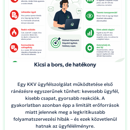
Kicsi a bors, de hatékony
Egy KKV ügyfélszolgálat működtetése első
ránézésre egyszerűnek tűnhet: kevesebb ügyfél,
kisebb csapat, gyorsabb reakciók. A
gyakorlatban azonban épp a limitált erőforrások
miatt jelennek meg a legkritikusabb
folyamatszervezési hibák – és ezek közvetlenül
hatnak az ügyfélélményre.