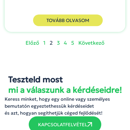
TOVÁBB OLVASOM
Előző
1
2
3
4
5
Következő
Teszteld most
mi a válaszunk a kérdéseidre!
Keress minket, hogy egy online vagy személyes
bemutatón egyeztethessük kérdéseidet
és azt, hogyan segíthetjük céged fejlődését!
KAPCSOLATFELVÉTEL