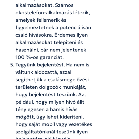
alkalmazásokat. Számos
okostelefon-alkalmazás létezik,
amelyek felismerik és
figyelmeztetnek a potenciálisan
csaló hívásokra. Érdemes ilyen
alkalmazásokat telepíteni és
használni, bár nem jelentenek
100 %-os garanciát.
Tegyünk bejelentést. Ha nem is
váltunk áldozattá, azzal
segíthetjük a csalásmegelőzési
területen dolgozók munkáját,
hogy bejelentést teszünk. Azt
például, hogy milyen hívó állt
ténylegesen a hamis hívás
mögött, úgy lehet kideríteni,
hogy saját mobil vagy vezetékes
szolgáltatónknál teszünk ilyen
bejelentést, aki ki tudja