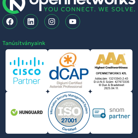
Tanúsítványaink