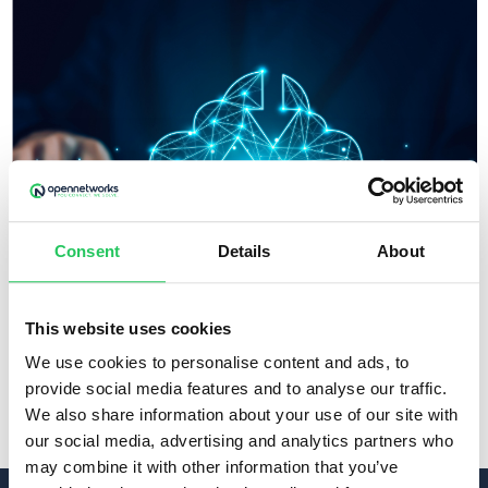
Consent
Details
About
VIPeX, felhő alapú telefonközpont rendszerünk nem
This website uses cookies
csak a felhasználók számára biztosít információkat
We use cookies to personalise content and ads, to
saját tevékenységükről, hanem egy jól átlátható
provide social media features and to analyse our traffic.
információs felület segítségével az adminisztrátorok is
We also share information about your use of our site with
tájékozódhatnak az előfizetés összes lényeges
our social media, advertising and analytics partners who
adatáról.
may combine it with other information that you’ve