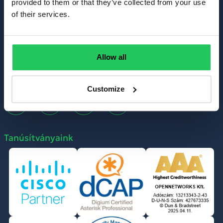
provided to them or that they’ve collected from your use
of their services.
Kapcsolat
TEL: +36-1 999 6060
MAIL: info@opennet.hu
Allow all
Customize
Tanúsítványaink