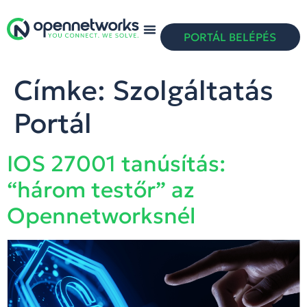
PORTÁL BELÉPÉS
Címke:
Szolgáltatás
Portál
IOS 27001 tanúsítás:
“három testőr” az
Opennetworksnél