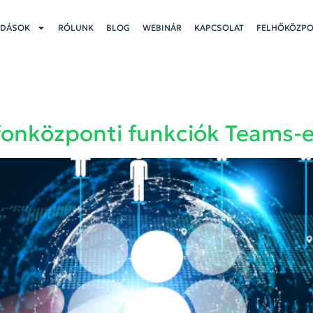
DÁSOK
RÓLUNK
BLOG
WEBINÁR
KAPCSOLAT
FELHŐKÖZP
efonközponti funkciók Teams-e