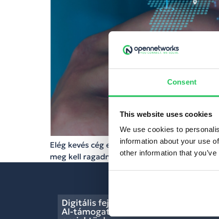
Consent
This website uses cookies
We use cookies to personalis
information about your use of
Elég kevés cég engedheti meg manapság, hogy
other information that you’ve
meg kell ragadni, ami egyszerűsítheti a foly
Digitális fejlesztés, lean folyamatok,
AI-támogatás – lezárult a GINOP Plus