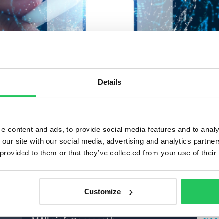
Details
e content and ads, to provide social media features and to analy
 our site with our social media, advertising and analytics partn
 a kollégák egyetlen dologgal foglalkozzanak. A feladato
 provided to them or that they’ve collected from your use of their
amatokat.
Customize
Tanúsí
Kapcsolat
TEL: +36-1 999 6060
z