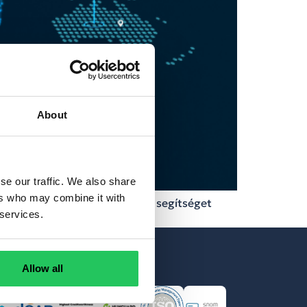
About
se our traffic. We also share
ers who may combine it with
k száma egyre nő, így minden segítséget
 services.
Allow all
tványaink