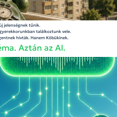
j jelenségnek tűnik.
gyerekkorunkban találkoztunk vele.
gentnek hívták. Hanem Köbükinek.
éma. Aztán az AI.