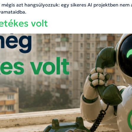
i mégis azt hangsúlyozzuk: egy sikeres AI projektben nem 
lyamataidba.
etékes volt