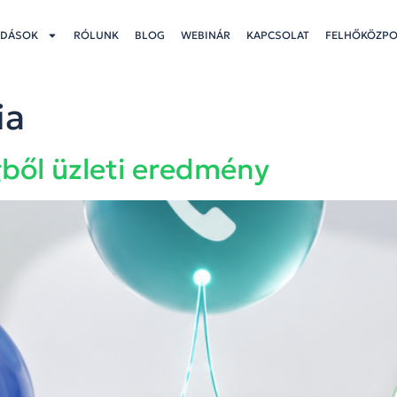
DÁSOK
RÓLUNK
BLOG
WEBINÁR
KAPCSOLAT
FELHŐKÖZP
ia
gből üzleti eredmény