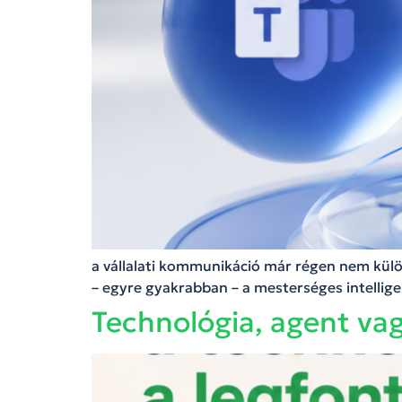
a vállalati kommunikáció már régen nem külön
– egyre gyakrabban – a mesterséges intelli
Technológia, agent vagy