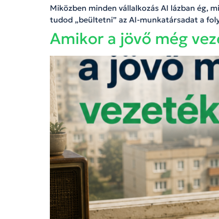
Miközben minden vállalkozás AI lázban ég, m
tudod „beültetni” az AI-munkatársadat a fo
Amikor a jövő még vez