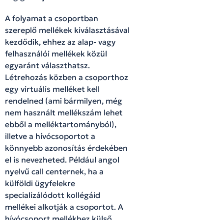
A folyamat a csoportban
szereplő mellékek kiválasztásával
kezdődik, ehhez az alap- vagy
felhasználói mellékek közül
egyaránt választhatsz.
Létrehozás közben a csoporthoz
egy virtuális melléket kell
rendelned (ami bármilyen, még
nem használt mellékszám lehet
ebből a melléktartományból),
illetve a hívócsoportot a
könnyebb azonosítás érdekében
el is nevezheted. Például angol
nyelvű call centernek, ha a
külföldi ügyfelekre
specializálódott kollégáid
mellékei alkotják a csoportot. A
hívócsoport mellékhez külső