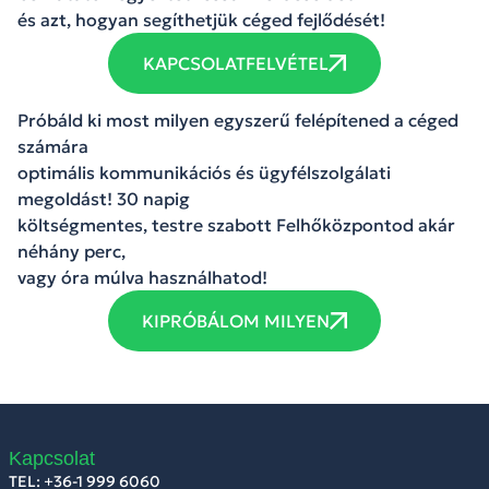
és azt, hogyan segíthetjük céged fejlődését!
KAPCSOLATFELVÉTEL
Próbáld ki most milyen egyszerű felépítened a céged
számára
optimális kommunikációs és ügyfélszolgálati
megoldást! 30 napig
költségmentes, testre szabott Felhőközpontod akár
néhány perc,
vagy óra múlva használhatod!
KIPRÓBÁLOM MILYEN
Kapcsolat
TEL: +36-1 999 6060