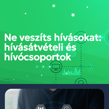
PORTÁL BELÉPÉS
Ne veszíts hívásokat:
hívásátvételi és
hívócsoportok