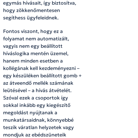
egymás hívásait, így biztosítva,
hogy zökkenőmentesen
segíthess ügyfeleidnek.
Fontos viszont, hogy ez a
folyamat nem automatizált,
vagyis nem egy beállított
híváslogika mentén üzemel,
hanem minden esetben a
kollégának kell kezdeményezni –
egy készüléken beállított gomb +
az átveendő mellék számának
leütésével – a hívás átvételét.
Szóval ezek a csoportok így
sokkal inkább egy kiegészítő
megoldást nyújtanak a
munkatársaidnak, könnyebbé
teszik váratlan helyzetek vagy
mondjuk az ebédszüneteik