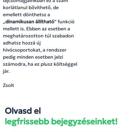
díjcsomagjainkban ez a szám
korlátlanul bővíthető, de
emellett dönthetsz a
„
dinamikusan állítható
” funkció
mellett is. Ebben az esetben a
meghatározotton túl szabadon
adhatsz hozzá új
hívócsoportokat, a rendszer
pedig minden esetben jelzi
számodra, ha ez plusz költséggel
jár.
Zsolt
Olvasd el
legfrissebb bejegyzéseinket!