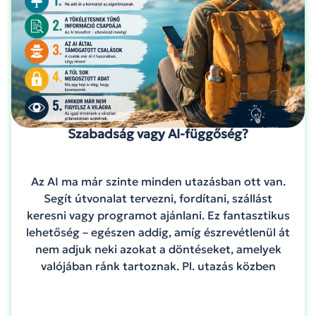
Szabadság vagy AI-függőség?
Az AI ma már szinte minden utazásban ott van.
Segít útvonalat tervezni, fordítani, szállást
keresni vagy programot ajánlani. Ez fantasztikus
lehetőség – egészen addig, amíg észrevétlenül át
nem adjuk neki azokat a döntéseket, amelyek
valójában ránk tartoznak. Pl. utazás közben