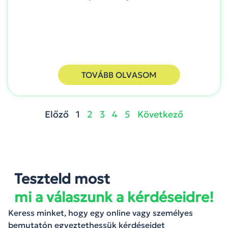
TOVÁBB OLVASOM
Előző
1
2
3
4
5
Következő
Teszteld most
mi a válaszunk a kérdéseidre!
Keress minket, hogy egy online vagy személyes
bemutatón egyeztethessük kérdéseidet