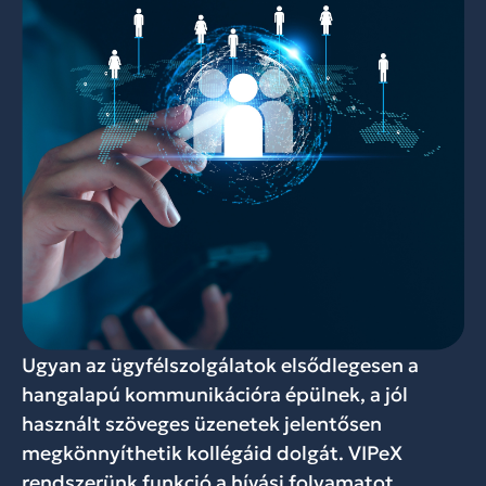
Ugyan az ügyfélszolgálatok elsődlegesen a
hangalapú kommunikációra épülnek, a jól
használt szöveges üzenetek jelentősen
megkönnyíthetik kollégáid dolgát. VIPeX
rendszerünk funkció a hívási folyamatot