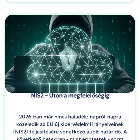
NIS2 – Úton a megfelelőségig
2026-ban már nincs haladék: napról-napra
közeledik az EU új kibervédelmi irányelveinek
(NIS2) teljesítésére vonatkozó audit határidő. A
következő hetekben - mint érintettek - sorra