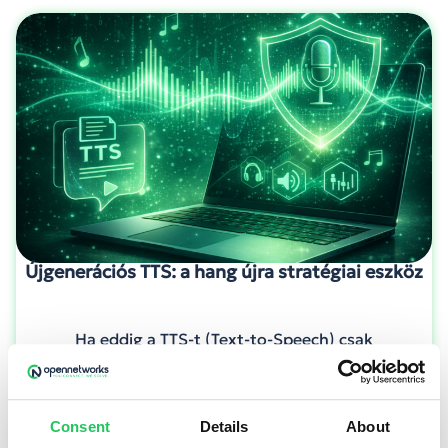
Újgenerációs TTS: a hang újra stratégiai eszköz
Ha eddig a TTS-t (Text-to-Speech) csak
„felolvasó gombnak” láttad, 2026-ban érdemes
újra ránézni. Az új generációs modellek képesek
tempót, hangsúlyt, szünetet és érzelmi
Consent
Details
About
árnyalatot is kezelni. Ezért lett a hang újra