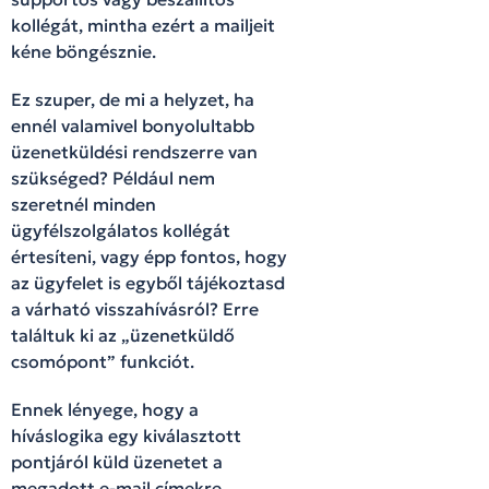
kollégát, mintha ezért a mailjeit
kéne böngésznie.
Ez szuper, de mi a helyzet, ha
ennél valamivel bonyolultabb
üzenetküldési rendszerre van
szükséged? Például nem
szeretnél minden
ügyfélszolgálatos kollégát
értesíteni, vagy épp fontos, hogy
az ügyfelet is egyből tájékoztasd
a várható visszahívásról? Erre
találtuk ki az „üzenetküldő
csomópont” funkciót.
Ennek lényege, hogy a
híváslogika egy kiválasztott
pontjáról küld üzenetet a
megadott e-mail címekre