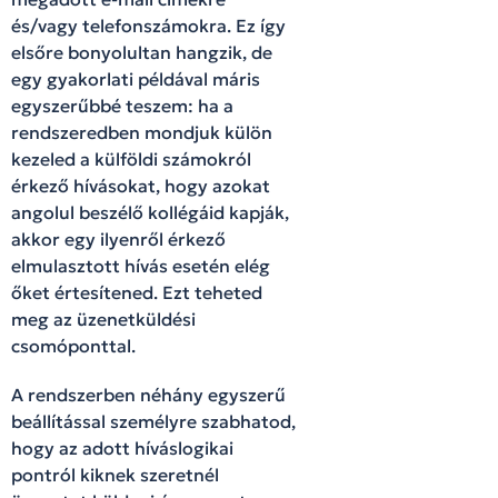
és/vagy telefonszámokra. Ez így
elsőre bonyolultan hangzik, de
egy gyakorlati példával máris
egyszerűbbé teszem: ha a
rendszeredben mondjuk külön
kezeled a külföldi számokról
érkező hívásokat, hogy azokat
angolul beszélő kollégáid kapják,
akkor egy ilyenről érkező
elmulasztott hívás esetén elég
őket értesítened. Ezt teheted
meg az üzenetküldési
csomóponttal.
A rendszerben néhány egyszerű
beállítással személyre szabhatod,
hogy az adott híváslogikai
pontról kiknek szeretnél