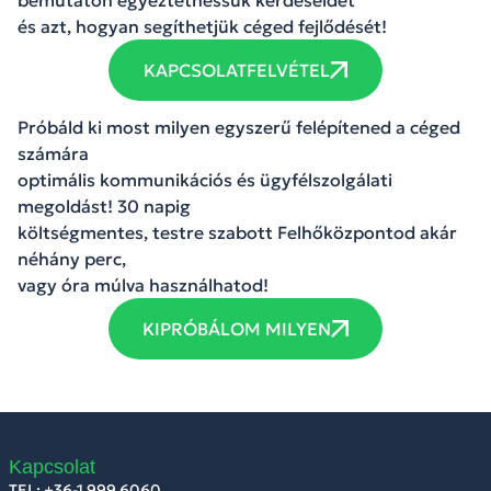
és azt, hogyan segíthetjük céged fejlődését!
KAPCSOLATFELVÉTEL
Próbáld ki most milyen egyszerű felépítened a céged
számára
optimális kommunikációs és ügyfélszolgálati
megoldást! 30 napig
költségmentes, testre szabott Felhőközpontod akár
néhány perc,
vagy óra múlva használhatod!
KIPRÓBÁLOM MILYEN
Kapcsolat
TEL: +36-1 999 6060