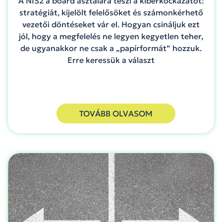
A NIS2 a board asztalára teszi a kiberkockázatot:
stratégiát, kijelölt felelősöket és számonkérhető
vezetői döntéseket vár el. Hogyan csináljuk ezt
jól, hogy a megfelelés ne legyen kegyetlen teher,
de ugyanakkor ne csak a „papírformát” hozzuk.
Erre keressük a választ
TOVÁBB OLVASOM