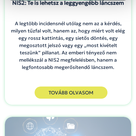
NIS2: Te is lehetsz a leggyengébb láncszem
A legtöbb incidensnél utólag nem az a kérdés,
milyen tűzfal volt, hanem az, hogy miért volt elég
egy rossz kattintás, egy sietős döntés, egy
megosztott jelszó vagy egy „most kivételt
teszünk” pillanat. Az emberi tényező nem
mellékszál a NIS2 megfelelésben, hanem a
legfontosabb megerősítendő láncszem.
TOVÁBB OLVASOM