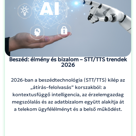
Beszéd: élmény és bizalom – STT/TTS trendek
2026
2026-ban a beszédtechnológia (STT/TTS) kilép az
„átírás–felolvasás” korszakból: a
kontextusfüggő intelligencia, az érzelemgazdag
megszólalás és az adatbizalom együtt alakítja át
a telekom ügyfélélményt és a belső működést.