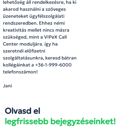
lehetőség áll rendelkezésre, ha ki
akarod használni a szöveges
üzeneteket ügyfélszolgálati
rendszeredben. Ehhez némi
kreativitás mellet nincs másra
szükséged, mint a VIPeX Call
Center moduljára
,
így ha
szeretnél előfizetni
szolgáltatásunkra, keresd bátran
kollégáinkat a +36-1-999-6000
telefonszámon!
Jani
Olvasd el
legfrissebb bejegyzéseinket!