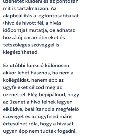
üzenetet küldeni és az pontosan
mit is tartalmazzon. Az
alapbeállítás a legfontosabbakat
(hívó és hívott fél, a hívás
időpontja) mutatja, de adhatsz
hozzá új paramétereket és
tetszőleges szöveggel is
kiegészítheted.
Ez utóbbi funkció különösen
akkor lehet hasznos, ha nem a
kollégáidat, hanem épp az
ügyfeleket célzod meg az
üzenettel. Elég bepipálnod, hogy
az üzenet a hívó félnek legyen
elküldve, beállítanod a megfelelő
szöveget és az ügyfeled máris
értesülhet róla, hogy a hívását
ugyan épp nem tudták fogadni,