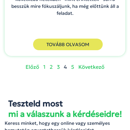
besszük mire fókuszáljunk, ha még előttünk áll a
feladat.
TOVÁBB OLVASOM
Előző
1
2
3
4
5
Következő
Teszteld most
mi a válaszunk a kérdéseidre!
Keress minket, hogy egy online vagy személyes
bemutatón egyeztethessük kérdéseidet