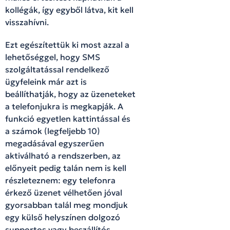
kollégák, így egyből látva, kit kell
visszahívni.
Ezt egészítettük ki most azzal a
lehetőséggel, hogy SMS
szolgáltatással rendelkező
ügyfeleink már azt is
beállíthatják, hogy az üzeneteket
a telefonjukra is megkapják. A
funkció egyetlen kattintással és
a számok (legfeljebb 10)
megadásával egyszerűen
aktiválható a rendszerben, az
előnyeit pedig talán nem is kell
részleteznem: egy telefonra
érkező üzenet vélhetően jóval
gyorsabban talál meg mondjuk
egy külső helyszínen dolgozó
supportos vagy beszállítós