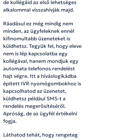
de kollégáid az első lehetséges
alkalommal visszahívják majd.
Ráadásul ez még mindig nem
minden, az ügyfeleknek ennél
kifinomultabb üzeneteket is
küldhetsz. Tegyük fel, hogy eleve
nem is lép kapcsolatba egy
kollégával, hanem mondjuk egy
automata telefonos rendelést
hajt végre. Itt a híváslogikádba
épített IVR nyomógombokhoz is
kapcsolhatod az üzenetet,
küldhetsz például SMS-t a
rendelés megerősítéséről.
Apróság, de az ügyfél értékelni
fogja.
Láthatod tehát, hogy rengeteg