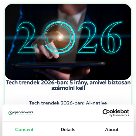
Tech trendek 2026-ban: 5 irány, amivel biztosan
számolni kell
Tech trendek 2026-ban: AI-native
ügyfélszolgálat, CCaaS 2.0, NIS2-kompatibilis
biztonság és emberközpontú, fenntartható call
center.
Consent
Details
About