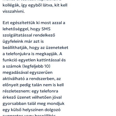
kollégák, így egyből látva, kit kell
visszahívni.
Ezt egészítettük ki most azzal a
lehetőséggel, hogy SMS
szolgáltatással rendelkező
ügyfeleink már azt is
beállíthatják, hogy az üzeneteket
a telefonjukra is megkapják. A
funkció egyetlen kattintással és
a számok (legfeljebb 10)
megadásával egyszerűen
aktiválható a rendszerben, az
előnyeit pedig talán nem is kell
részleteznem: egy telefonra
érkező üzenet vélhetően jóval
gyorsabban talál meg mondjuk
egy külső helyszínen dolgozó
supportos vagy beszállítós