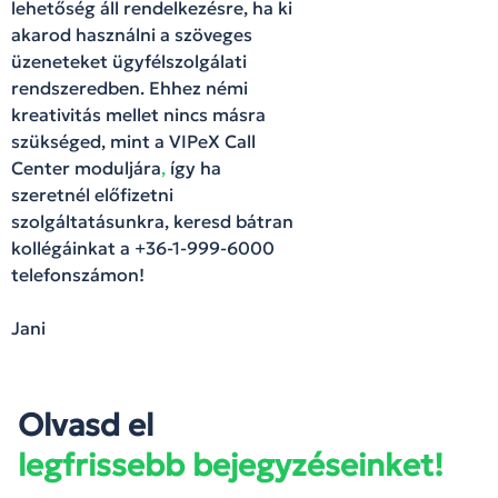
lehetőség áll rendelkezésre, ha ki
akarod használni a szöveges
üzeneteket ügyfélszolgálati
rendszeredben. Ehhez némi
kreativitás mellet nincs másra
szükséged, mint a VIPeX Call
Center moduljára
,
így ha
szeretnél előfizetni
szolgáltatásunkra, keresd bátran
kollégáinkat a +36-1-999-6000
telefonszámon!
Jani
Olvasd el
legfrissebb bejegyzéseinket!