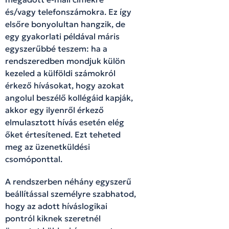
és/vagy telefonszámokra. Ez így
elsőre bonyolultan hangzik, de
egy gyakorlati példával máris
egyszerűbbé teszem: ha a
rendszeredben mondjuk külön
kezeled a külföldi számokról
érkező hívásokat, hogy azokat
angolul beszélő kollégáid kapják,
akkor egy ilyenről érkező
elmulasztott hívás esetén elég
őket értesítened. Ezt teheted
meg az üzenetküldési
csomóponttal.
A rendszerben néhány egyszerű
beállítással személyre szabhatod,
hogy az adott híváslogikai
pontról kiknek szeretnél