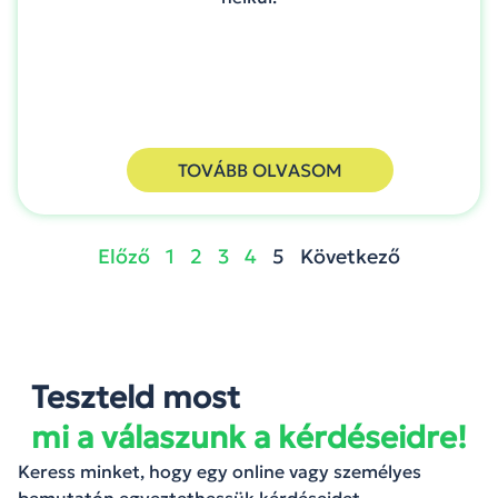
TOVÁBB OLVASOM
Előző
1
2
3
4
5
Következő
Teszteld most
mi a válaszunk a kérdéseidre!
Keress minket, hogy egy online vagy személyes
bemutatón egyeztethessük kérdéseidet