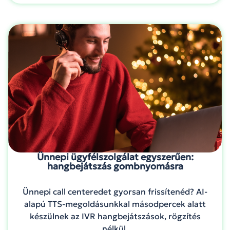
Ünnepi ügyfélszolgálat egyszerűen:
hangbejátszás gombnyomásra
Ünnepi call centeredet gyorsan frissítenéd? AI-
alapú TTS-megoldásunkkal másodpercek alatt
készülnek az IVR hangbejátszások, rögzítés
nélkül.