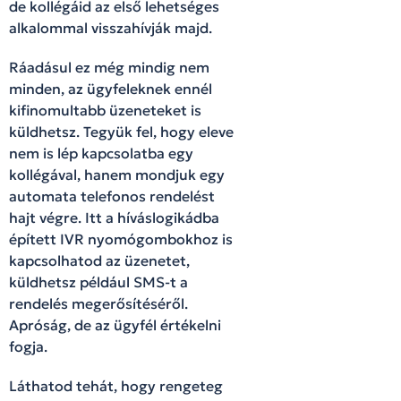
de kollégáid az első lehetséges
alkalommal visszahívják majd.
Ráadásul ez még mindig nem
minden, az ügyfeleknek ennél
kifinomultabb üzeneteket is
küldhetsz. Tegyük fel, hogy eleve
nem is lép kapcsolatba egy
kollégával, hanem mondjuk egy
automata telefonos rendelést
hajt végre. Itt a híváslogikádba
épített IVR nyomógombokhoz is
kapcsolhatod az üzenetet,
küldhetsz például SMS-t a
rendelés megerősítéséről.
Apróság, de az ügyfél értékelni
fogja.
Láthatod tehát, hogy rengeteg