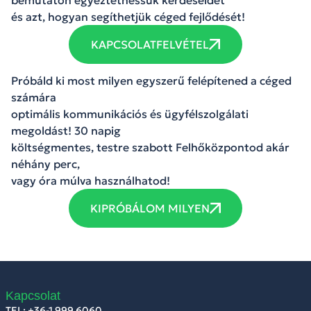
és azt, hogyan segíthetjük céged fejlődését!
KAPCSOLATFELVÉTEL
Próbáld ki most milyen egyszerű felépítened a céged
számára
optimális kommunikációs és ügyfélszolgálati
megoldást! 30 napig
költségmentes, testre szabott Felhőközpontod akár
néhány perc,
vagy óra múlva használhatod!
KIPRÓBÁLOM MILYEN
Kapcsolat
TEL: +36-1 999 6060