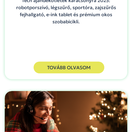
Tech ajándékötletek karácsonyra 2025:
robotporszívó, légszűrő, sportóra, zajszűrős
fejhallgató, e-ink tablet és prémium okos
szobabicikli.
TOVÁBB OLVASOM