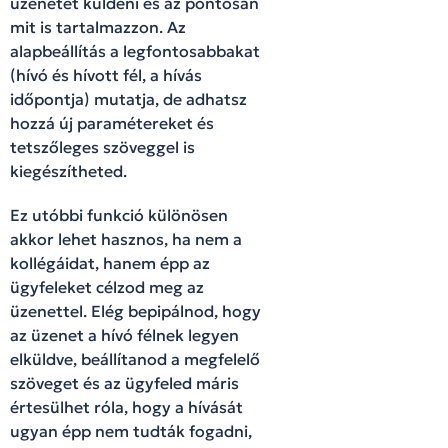
üzenetet küldeni és az pontosan
mit is tartalmazzon. Az
alapbeállítás a legfontosabbakat
(hívó és hívott fél, a hívás
időpontja) mutatja, de adhatsz
hozzá új paramétereket és
tetszőleges szöveggel is
kiegészítheted.
Ez utóbbi funkció különösen
akkor lehet hasznos, ha nem a
kollégáidat, hanem épp az
ügyfeleket célzod meg az
üzenettel. Elég bepipálnod, hogy
az üzenet a hívó félnek legyen
elküldve, beállítanod a megfelelő
szöveget és az ügyfeled máris
értesülhet róla, hogy a hívását
ugyan épp nem tudták fogadni,