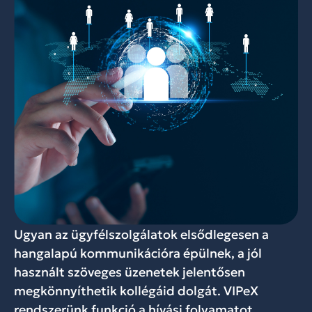
Ugyan az ügyfélszolgálatok elsődlegesen a
hangalapú kommunikációra épülnek, a jól
használt szöveges üzenetek jelentősen
megkönnyíthetik kollégáid dolgát. VIPeX
rendszerünk funkció a hívási folyamatot