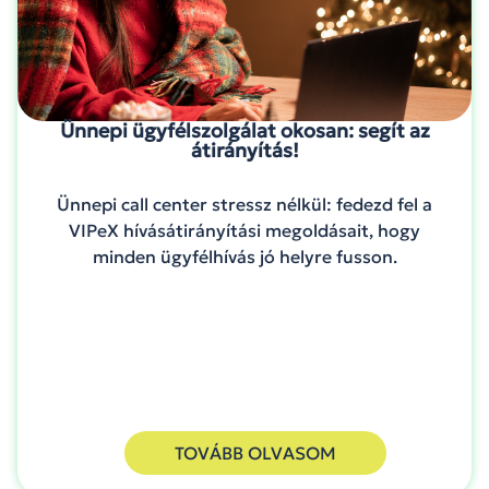
Ünnepi ügyfélszolgálat okosan: segít az
átirányítás!
Ünnepi call center stressz nélkül: fedezd fel a
VIPeX hívásátirányítási megoldásait, hogy
minden ügyfélhívás jó helyre fusson.
TOVÁBB OLVASOM