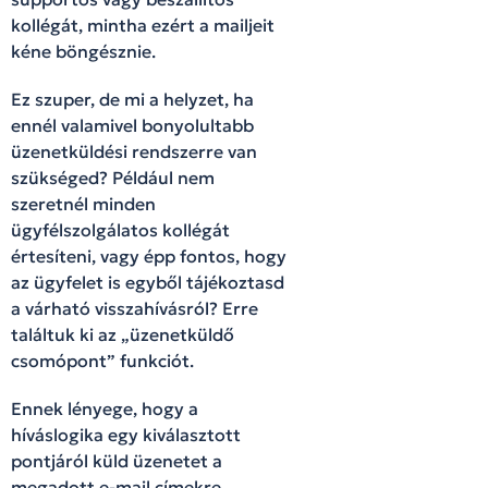
kollégát, mintha ezért a mailjeit
kéne böngésznie.
Ez szuper, de mi a helyzet, ha
ennél valamivel bonyolultabb
üzenetküldési rendszerre van
szükséged? Például nem
szeretnél minden
ügyfélszolgálatos kollégát
értesíteni, vagy épp fontos, hogy
az ügyfelet is egyből tájékoztasd
a várható visszahívásról? Erre
találtuk ki az „üzenetküldő
csomópont” funkciót.
Ennek lényege, hogy a
híváslogika egy kiválasztott
pontjáról küld üzenetet a
megadott e-mail címekre