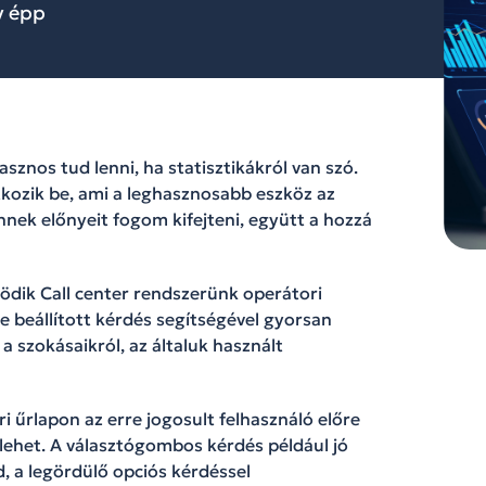
y épp
znos tud lenni, ha statisztikákról van szó.
tkozik be, ami a leghasznosabb eszköz az
ek előnyeit fogom kifejteni, együtt a hozzá
dik Call center rendszerünk operátori
e beállított kérdés segítségével gyorsan
a szokásaikról, az általuk használt
 űrlapon az erre jogosult felhasználó előre
lehet. A választógombos kérdés például jó
d, a legördülő opciós kérdéssel