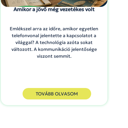
Amikor a jövő még vezetékes volt
Emlékszel arra az időre, amikor egyetlen
telefonvonal jelentette a kapcsolatot a
világgal? A technológia azóta sokat
változott. A kommunikáció jelentősége
viszont semmit.
TOVÁBB OLVASOM