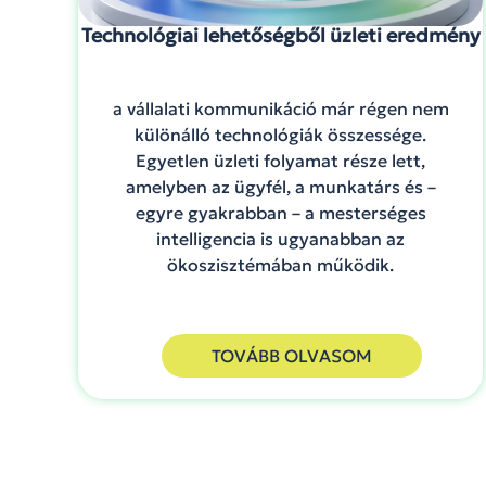
Technológiai lehetőségből üzleti eredmény
a vállalati kommunikáció már régen nem
különálló technológiák összessége.
Egyetlen üzleti folyamat része lett,
amelyben az ügyfél, a munkatárs és –
egyre gyakrabban – a mesterséges
intelligencia is ugyanabban az
ökoszisztémában működik.
TOVÁBB OLVASOM