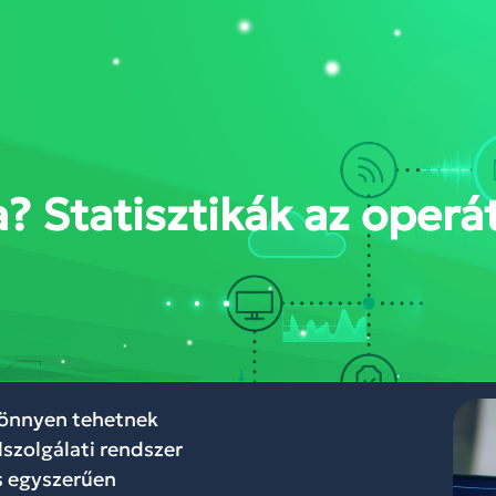
DÁSOK
RÓLUNK
BLOG
WEBINÁR
KAPCSOLAT
FELHŐKÖZP
a? Statisztikák az operá
 könnyen tehetnek
lszolgálati rendszer
s egyszerűen