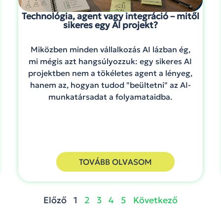
Technológia, agent vagy integráció – mitől
sikeres egy AI projekt?
Miközben minden vállalkozás AI lázban ég,
mi mégis azt hangsúlyozzuk: egy sikeres AI
projektben nem a tökéletes agent a lényeg,
hanem az, hogyan tudod "beültetni" az AI-
munkatársadat a folyamataidba.
TOVÁBB OLVASOM
Előző
1
2
3
4
5
Következő