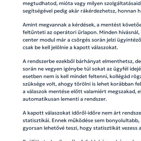
megtudhatod, mióta vagy milyen szolgáltatásaida
segítségével pedig akár rákérdezhetsz, honnan ha
Amint megvannak a kérdések, a mentést követően
feltűnteti az operátori űrlapon. Minden hívásnál,
center modul már a csörgés során jelzi ügyintéz
csak be kell jelölnie a kapott válaszokat.
A rendszerbe ezekből bárhányat elmenthetsz, de 
során ne vegyen igénybe túl sokat az ügyfél idej
esetben nem is kell mindet feltenni, kollégád rög
szüksége volt, ahogy törölni is lehet korábban fe
a válaszok mentése előtt valamiért megszakad, e
automatikusan lementi a rendszer.
A kapott válaszokat időről-időre nem árt rendszer
statisztikái. Ennek működése sem bonyolultabb,
gyorsan lehetővé teszi, hogy statisztikát vezess a