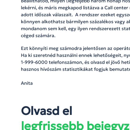
Beállíthatod, milyen (legfeljebb három hónap ho
lekérni, és máris megkapod listázva a Call cente
adott időszak válaszait. A rendszer ezeket egys
könnyen alkothatsz bármilyen százalékos vagy a
mondanom sem kell, egy ilyen rendszerezett stat
céged számára.
Ezt könnyíti meg számodra jelentősen az operátor
Ha ki szeretnéd használni ennek lehetőségeit, n
1-999-6000 telefonszámon, és olvasd el jövő heti
hasznos hívószám statisztikákat fogjuk bemutatn
Anita
Olvasd el
legfrissebb bejegyz