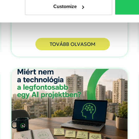
felhasználásáról. bejegyzés a marketing
Customize
fejlesztési részprojekt eredményeiről.
TOVÁBB OLVASOM