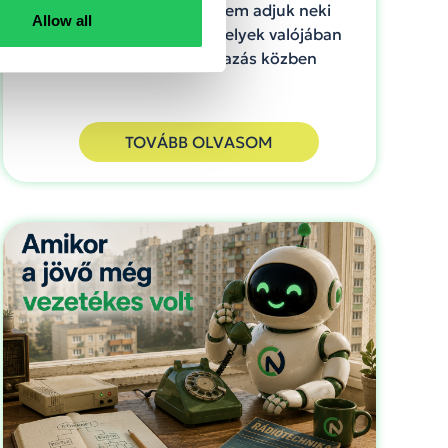
amíg észrevétlenül át nem adjuk neki
Allow all
azokat a döntéseket, amelyek valójában
ránk tartoznak. Pl. utazás közben
TOVÁBB OLVASOM