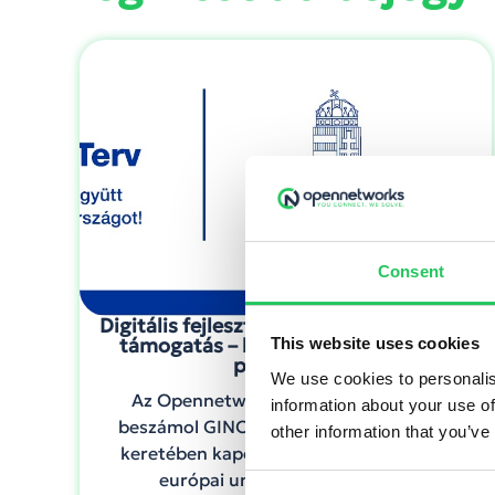
Consent
Digitális fejlesztés, lean folyamatok, AI-
támogatás – lezárult a GINOP Plusz
This website uses cookies
projektünk
We use cookies to personalis
Az Opennetworks Kft. folyamatosan
information about your use of
beszámol GINOP Plusz 2.1.3-24 pályázat
other information that you’ve
keretében kapott vissza nem térítendő
európai uniós támogatásának