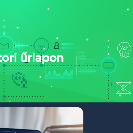
ONT
NYERTES PÁLYÁZATAINK
PORTÁL BELÉPÉS
tori űrlapon