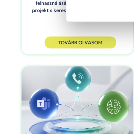
felhasználásáról. Bejegyzésünkben a
projekt sikeres zárásáról számolunk be.
TOVÁBB OLVASOM