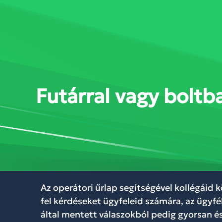
SZOLGÁLTATÁSOK
MEGOL
Futárral vagy boltb
Az operátori űrlap segítségével kollégáid
fel kérdéseket ügyfeleid számára, az ügyfé
által mentett válaszokból pedig gyorsan é