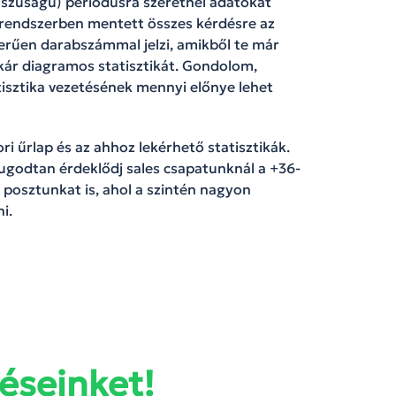
sszúságú) periódusra szeretnél adatokat
r rendszerben mentett összes kérdésre az
zerűen darabszámmal jelzi, amikből te már
kár diagramos statisztikát. Gondolom,
isztika vezetésének mennyi előnye lehet
i űrlap és az ahhoz lekérhető statisztikák.
yugodtan érdeklődj sales csapatunknál a +36-
 posztunkat is, ahol a szintén nagyon
i.
éseinket!