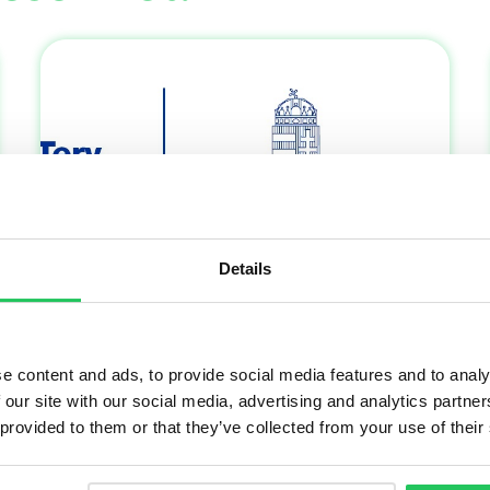
Details
AI-támogatott marketing folyamatok az
Opennetworksnél
e content and ads, to provide social media features and to analy
Az Opennetworks Kft. folyamatosan
 our site with our social media, advertising and analytics partn
beszámol GINOP Plusz 2.1.3-24 pályázat
 provided to them or that they’ve collected from your use of their
keretében kapott vissza nem térítendő
európai uniós támogatásának