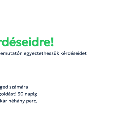
rdéseidre!
 bemutatón egyeztethessük kérdéseidet
céged számára
oldást! 30 napig
kár néhány perc,