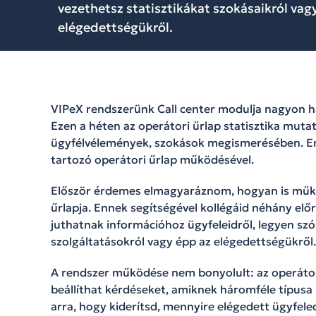
vezethetsz statisztikákat szokásaikról vag
elégedettségükről.
VIPeX rendszerünk Call center modulja nagyon has
Ezen a héten az operátori űrlap statisztika muta
ügyfélvélemények, szokások megismerésében. Enn
tartozó operátori űrlap működésével.
Először érdemes elmagyaráznom, hogyan is műkö
űrlapja. Ennek segítségével kollégáid néhány előr
juthatnak információhoz ügyfeleidről, legyen szó 
szolgáltatásokról vagy épp az elégedettségükről.
A rendszer működése nem bonyolult: az operátori
beállíthat kérdéseket, amiknek háromféle típusa 
arra, hogy kiderítsd, mennyire elégedett ügyfele