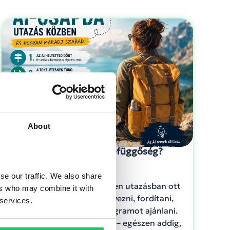
About
Szabadság vagy AI-függőség?
se our traffic. We also share
Az AI ma már szinte minden utazásban ott
ers who may combine it with
van. Segít útvonalat tervezni, fordítani,
 services.
szállást keresni vagy programot ajánlani.
Ez fantasztikus lehetőség – egészen addig,