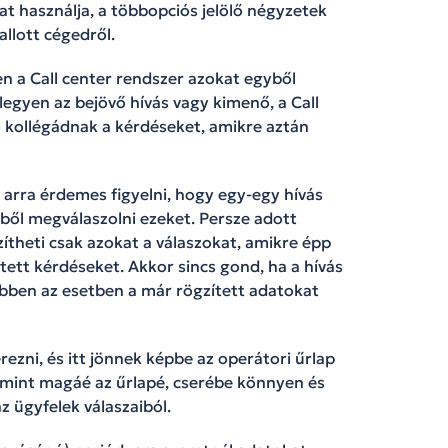
t használja, a többopciós jelölő négyzetek
llott cégedről.
 a Call center rendszer azokat egyből
 legyen az bejövő hívás vagy kimenő, a Call
ő kollégádnak a kérdéseket, amikre aztán
arra érdemes figyelni, hogy egy-egy hívás
éből megválaszolni ezeket. Persze adott
zítheti csak azokat a válaszokat, amikre épp
ltett kérdéseket. Akkor sincs gond, ha a hívás
bben az esetben a már rögzített adatokat
ezni, és itt jönnek képbe az operátori űrlap
 mint magáé az űrlapé, cserébe könnyen és
z ügyfelek válaszaiból.