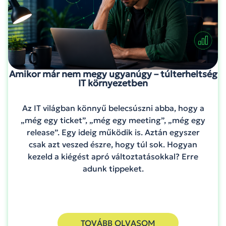
Amikor már nem megy ugyanúgy – túlterheltség
IT környezetben
Az IT világban könnyű belecsúszni abba, hogy a
„még egy ticket”, „még egy meeting”, „még egy
release”. Egy ideig működik is. Aztán egyszer
csak azt veszed észre, hogy túl sok. Hogyan
kezeld a kiégést apró változtatásokkal? Erre
adunk tippeket.
TOVÁBB OLVASOM