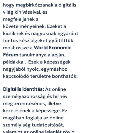
hogy megbirkózzanak a digitális
világ kihívásaival, és
megfeleljenek a
követelményeinek. Ezeket a
kicsiknek és nagyoknak egyaránt
fontos készségeket gyűjtöttük
most össze a
World Economic
Fórum
tanulmánya alapján,
példákkal. Ezek a képességek
nagyjából nyolc, egymáshoz
kapcsolódó területre bonthatók:
Digitális identitás:
Az online
személyazonosság és hírnév
megteremtésének, illetve
kezelésének a képessége. Ez
magában foglalja az online
személyiség tudatosítását,
valamint az online jelenlét rövid