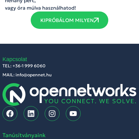
néhány perc,
vagy óra múlva használhatod!
KIPRÓBÁLOM MILYEN
Kapcsolat
TEL: +36-1 999 6060
MAIL: info@opennet.hu
Tanúsítványaink