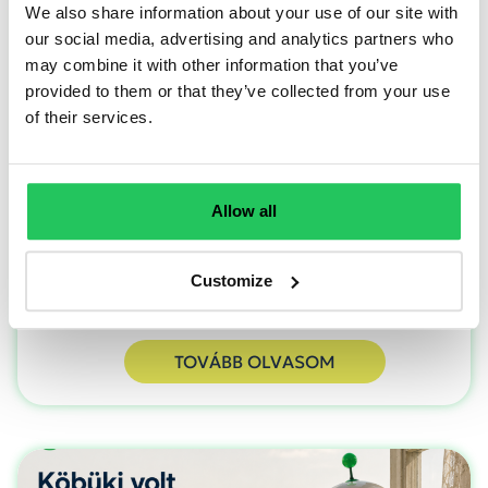
We also share information about your use of our site with
A faxgéptől az AI Agentig
our social media, advertising and analytics partners who
may combine it with other information that you’ve
provided to them or that they’ve collected from your use
2026-ban furcsán hangozhat, de
of their services.
Magyarországon még mindig naponta több ezer
fax érkezik és indul el. Így mi egyszerre
dolgozunk "kókorszaki e-faxon" és "úrkorszaki"
Allow all
AI segédek fejlesztésén
Customize
TOVÁBB OLVASOM