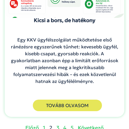
Kicsi a bors, de hatékony
Egy KKV ügyfélszolgálat működtetése első
ránézésre egyszerűnek tűnhet: kevesebb ügyfél,
kisebb csapat, gyorsabb reakciók. A
gyakorlatban azonban épp a limitált erőforrások
miatt jelennek meg a legkritikusabb
folyamatszervezési hibák – és ezek közvetlenül
hatnak az ügyfélélményre.
TOVÁBB OLVASOM
Előző
1
2
3
4
5
Következő