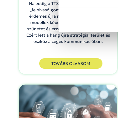
Ha eddig a TTS-t (Text-to-Speech) csak
„felolvasó gombnak” láttad, 2026-ban
érdemes újra ránézni. Az új generációs
modellek képesek tempót, hangsúlyt,
szünetet és érzelmi árnyalatot is kezelni.
Ezért lett a hang újra stratégiai terület és
eszköz a céges kommunikációban.
TOVÁBB OLVASOM