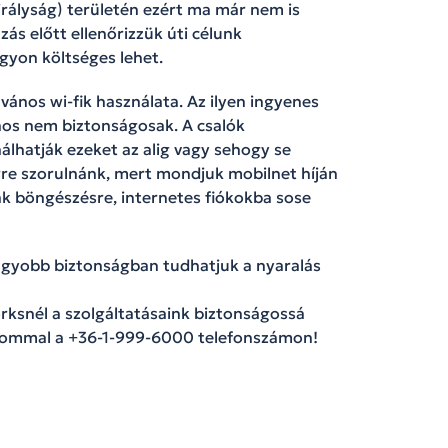
irályság) területén ezért ma már nem is
zás előtt ellenőrizzük úti célunk
gyon költséges lehet.
vános wi-fik használata. Az ilyen ingyenes
jnos nem biztonságosak. A csalók
álhatják ezeket az alig vagy sehogy se
rre szorulnánk, mert mondjuk mobilnet híján
ak böngészésre, internetes fiókokba sose
gyobb biztonságban tudhatjuk a nyaralás
rksnél a szolgáltatásaink biztonságossá
zalommal a +36-1-999-6000 telefonszámon!