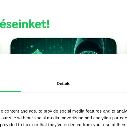
éseinket!
Details
NIS2: Te is lehetsz a leggyengébb láncszem
e content and ads, to provide social media features and to analy
 our site with our social media, advertising and analytics partn
 provided to them or that they’ve collected from your use of their