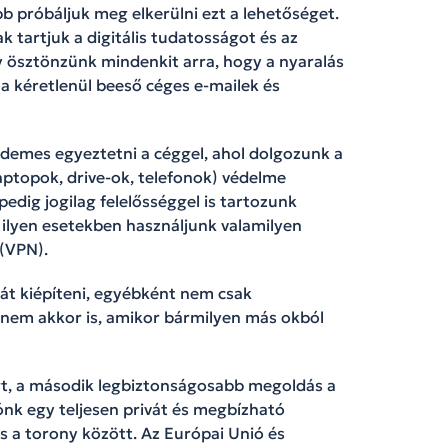
bb próbáljuk meg elkerülni ezt a lehetőséget.
 tartjuk a digitális tudatosságot és az
 ösztönzünk mindenkit arra, hogy a nyaralás
 a kéretlenül beeső céges e-mailek és
rdemes egyeztetni a céggel, ahol dolgozunk a
aptopok, drive-ok, telefonok) védelme
dig jogilag felelősséggel is tartozunk
 ilyen esetekben használjunk valamilyen
 (VPN).
nát kiépíteni, egyébként nem csak
nem akkor is, amikor bármilyen más okból
ért, a második legbiztonságosabb megoldás a
ónk egy teljesen privát és megbízható
és a torony között. Az Európai Unió és