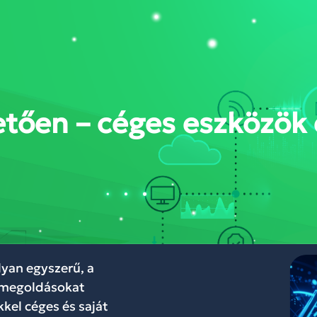
DÁSOK
RÓLUNK
BLOG
WEBINÁR
KAPCSOLAT
FELHŐKÖZP
tően – céges eszközök é
yan egyszerű, a
 megoldásokat
kel céges és saját