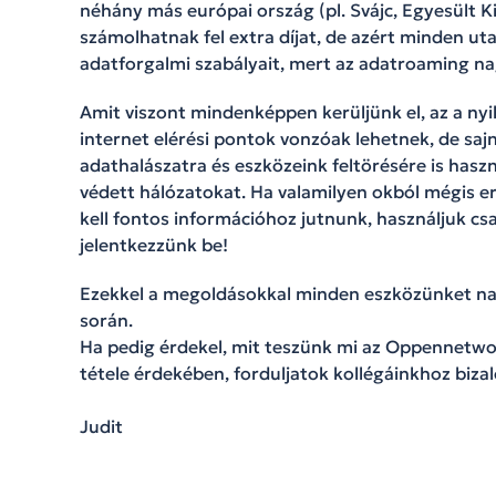
néhány más európai ország (pl. Svájc, Egyesült K
számolhatnak fel extra díjat, de azért minden uta
adatforgalmi szabályait, mert az adatroaming na
Amit viszont mindenképpen kerüljünk el, az a nyil
internet elérési pontok vonzóak lehetnek, de sa
adathalászatra és eszközeink feltörésére is haszn
védett hálózatokat. Ha valamilyen okból mégis e
kell fontos információhoz jutnunk, használjuk cs
jelentkezzünk be!
Ezekkel a megoldásokkal minden eszközünket na
során.
Ha pedig érdekel, mit teszünk mi az Oppennetwo
tétele érdekében, forduljatok kollégáinkhoz bi
Judit