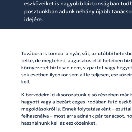
eszközeiket is nagyobb biztonságban tudh
posztunkban adunk néhány újabb tanácsot 
idejére.
Továbbra is tombol a nyár, sőt, az utóbbi hetekb
tette, de megteheti, augusztus első heteiben bizt
környezetet biztosan nem, vízpartot vagy hegyek
sok esetben ilyenkor sem áll le teljesen, eszközei
kell.
Kibervédelmi cikksorozatunk első részében már 
hagyott vagy a bezárt céges irodában futó eszköz
megoldásokról is. Ennek folytatásaként – ezúttal
felhasználva – most arra adnánk pár tanácsot, ho
használnunk kell az eszközeinket.