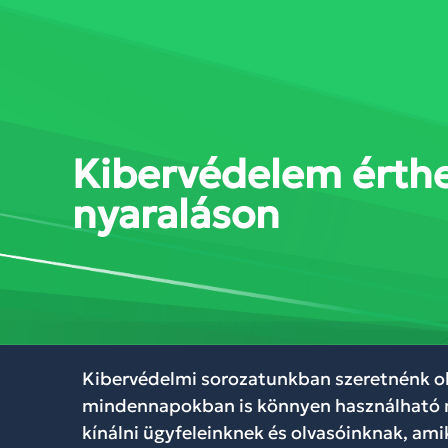
SZOLGÁLTATÁSOK
MEGOL
Kibervédelem érthe
nyaraláson
Kibervédelmi sorozatunkban szeretnénk ol
mindennapokban is könnyen használható
kínálni ügyfeleinknek és olvasóinknak, amik