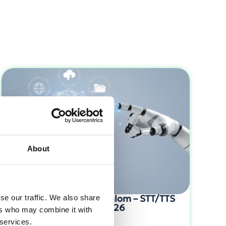
About
Beszéd: élmény és bizalom – STT/TTS
se our traffic. We also share
trendek 2026
ers who may combine it with
 services.