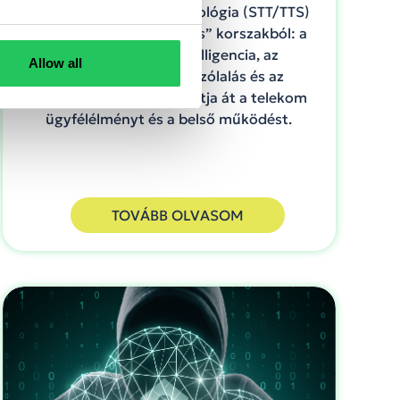
2026-ban a beszédtechnológia (STT/TTS)
kilép az „átírás–felolvasás” korszakból: a
kontextusfüggő intelligencia, az
Allow all
érzelemgazdag megszólalás és az
adatbizalom együtt alakítja át a telekom
ügyfélélményt és a belső működést.
TOVÁBB OLVASOM