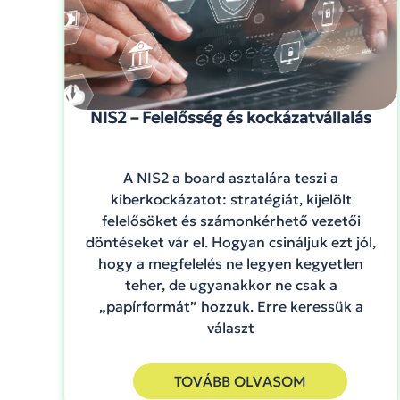
NIS2 – Felelősség és kockázatvállalás
A NIS2 a board asztalára teszi a
kiberkockázatot: stratégiát, kijelölt
felelősöket és számonkérhető vezetői
döntéseket vár el. Hogyan csináljuk ezt jól,
hogy a megfelelés ne legyen kegyetlen
teher, de ugyanakkor ne csak a
„papírformát” hozzuk. Erre keressük a
választ
TOVÁBB OLVASOM