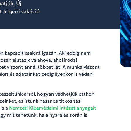
atják. Új
a nyári vakáció
en kapcsolt csak rá igazán. Aki eddig nem
osan elutazik valahova, ahol irodai
et viszont annál többet lát. A munka viszont
nket és adatainkat pedig ilyenkor is védeni
beszéltünk arról, hogyan védhetjük otthon
einket, és írtunk hasznos titkosítási
 is a
Nemzeti Kibervédelmi Intézet anyagait
gy mit tehetünk, ha a nyaralás során is