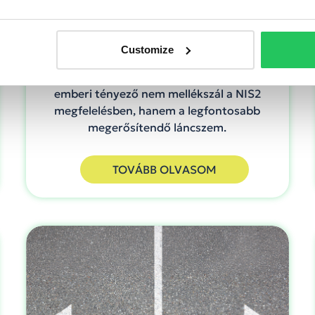
A legtöbb incidensnél utólag nem az a
kérdés, milyen tűzfal volt, hanem az, hogy
miért volt elég egy rossz kattintás, egy
Customize
sietős döntés, egy megosztott jelszó vagy
egy „most kivételt teszünk” pillanat. Az
emberi tényező nem mellékszál a NIS2
megfelelésben, hanem a legfontosabb
megerősítendő láncszem.
TOVÁBB OLVASOM