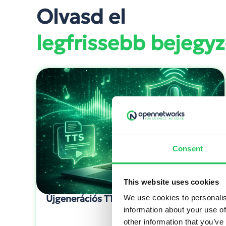
Olvasd el
legfrissebb bejegyz
Consent
This website uses cookies
Újgenerációs TTS: a hang újra stratégiai
We use cookies to personalis
eszköz
information about your use of
other information that you’ve