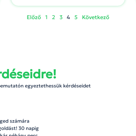
Előző
1
2
3
4
5
Következő
rdéseidre!
 bemutatón egyeztethessük kérdéseidet
céged számára
oldást! 30 napig
kár néhány perc,