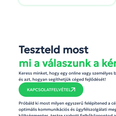
Teszteld most
mi a válaszunk a ké
Keress minket, hogy egy online vagy személyes
és azt, hogyan segíthetjük céged fejlődését!
KAPCSOLATFELVÉTEL
Próbáld ki most milyen egyszerű felépítened a 
optimális kommunikációs és ügyfélszolgálati meg
költségmentes, testre szabott Felhőközpontod a