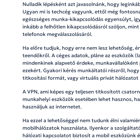
Nulladik lépésként azt javasolnánk, hogy leginká
Ugyan mi is techcég vagyunk, ettől még fontosnak
egészséges munka-kikapcsolódás egyensúlyt, így
inkább a felhőtlen kikapcsolódásról szóljon, mint
telefonok megválaszolásáról.
Ha előre tudjuk, hogy erre nem lesz lehetőség, é
teendőkről. A céges adatok, pláne az eszközök (l
mindenkinek alapvető érdeke, munkavállalóként pe
ezekért. Gyakori kérés munkáltatói részről, hogy
titkosítási formát, vagy virtuális privát hálózatot
A VPN, ami képes egy teljesen titkosított csator
munkahelyi eszközök esetében lehet hasznos, ha
használjuk az internetet.
Ha ezzel a lehetőséggel nem tudunk élni valami
mobilhálózatok használata. Ilyenkor a szolgáltat
hálózati kapcsolatot biztosít a mobil eszközünk 