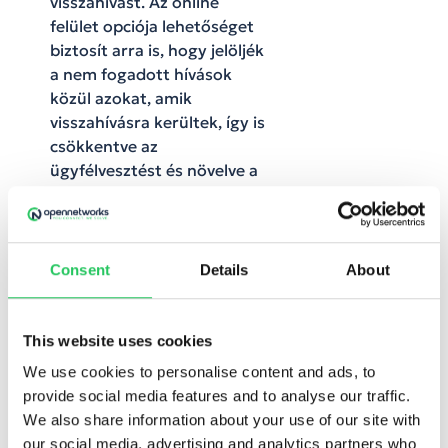
visszahívást. Az online
felület opciója lehetőséget
biztosít arra is, hogy jelöljék
a nem fogadott hívások
közül azokat, amik
visszahívásra kerültek, így is
csökkentve az
ügyfélvesztést és növelve a
folyamatok
követhetőségét.
Automata hangposta
kihívás:
A funkció azt segíti
Consent
Details
About
elő, hogy a csoportos –
mint írtuk, a híváslogikában
beállítható –
This website uses cookies
hangpostafiókokra érkező
We use cookies to personalise content and ads, to
üzenetek nagyobb
provide social media features and to analyse our traffic.
valószínűséggel érjék el a
We also share information about your use of our site with
kezelőket anélkül, hogy a
our social media, advertising and analytics partners who