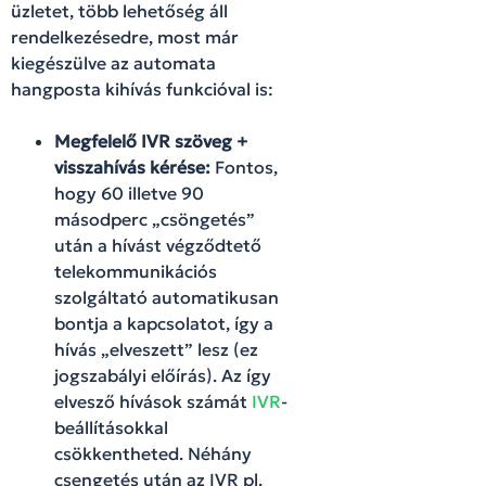
üzletet, több lehetőség áll
rendelkezésedre, most már
kiegészülve az automata
hangposta kihívás funkcióval is:
Megfelelő IVR szöveg +
visszahívás kérése:
Fontos,
hogy 60 illetve 90
másodperc „csöngetés”
után a hívást végződtető
telekommunikációs
szolgáltató automatikusan
bontja a kapcsolatot, így a
hívás „elveszett” lesz (ez
jogszabályi előírás). Az így
elvesző hívások számát
IVR
-
beállításokkal
csökkentheted. Néhány
csengetés után az IVR pl.