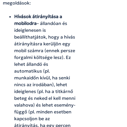
megoldások:
Hívások átirányítása a
mobilodra
– állandóan és
ideiglenesen is
beállíthatjátok, hogy a hívás
átirányításra kerüljön egy
mobil számra (ennek persze
forgalmi költsége lesz). Ez
lehet állandó és
automatikus (pl.
munkaidőn kívül, ha senki
nincs az irodában), lehet
ideiglenes (pl. ha a titkárnő
beteg és neked el kell menni
valahova) és lehet esemény-
függő (pl. minden esetben
kapcsoljon be az
átirányítás, ha egy percen