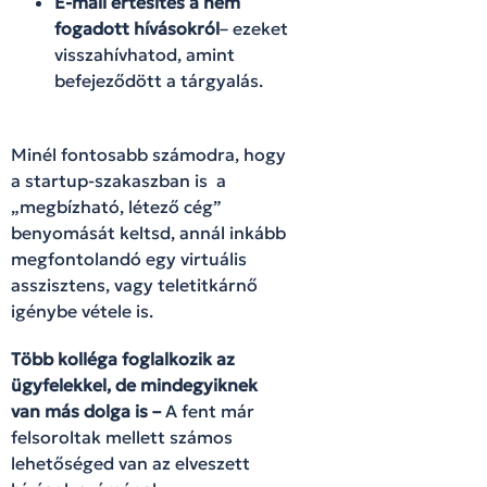
E-mail értesítés a nem
fogadott hívásokról
– ezeket
visszahívhatod, amint
befejeződött a tárgyalás.
Minél fontosabb számodra, hogy
a startup-szakaszban is a
„megbízható, létező cég”
benyomását keltsd, annál inkább
megfontolandó egy virtuális
asszisztens, vagy teletitkárnő
igénybe vétele is.
Több kolléga foglalkozik az
ügyfelekkel, de mindegyiknek
van más dolga is –
A fent már
felsoroltak mellett számos
lehetőséged van az elveszett