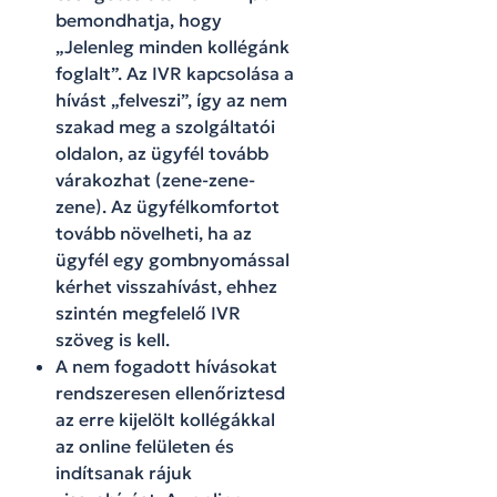
bemondhatja, hogy
„Jelenleg minden kollégánk
foglalt”. Az IVR kapcsolása a
hívást „felveszi”, így az nem
szakad meg a szolgáltatói
oldalon, az ügyfél tovább
várakozhat (zene-zene-
zene). Az ügyfélkomfortot
tovább növelheti, ha az
ügyfél egy gombnyomással
kérhet visszahívást, ehhez
szintén megfelelő IVR
szöveg is kell.
A nem fogadott hívásokat
rendszeresen ellenőriztesd
az erre kijelölt kollégákkal
az online felületen és
indítsanak rájuk