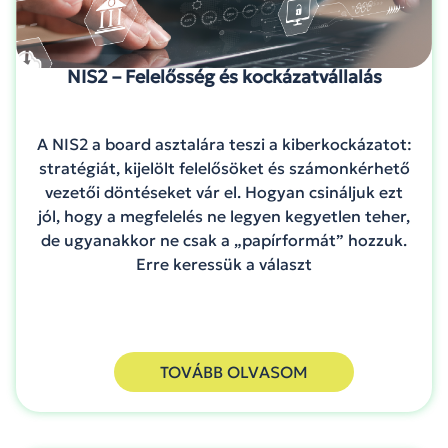
NIS2 – Felelősség és kockázatvállalás
A NIS2 a board asztalára teszi a kiberkockázatot:
stratégiát, kijelölt felelősöket és számonkérhető
vezetői döntéseket vár el. Hogyan csináljuk ezt
jól, hogy a megfelelés ne legyen kegyetlen teher,
de ugyanakkor ne csak a „papírformát” hozzuk.
Erre keressük a választ
TOVÁBB OLVASOM