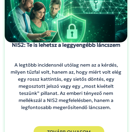
NIS2: Te is lehetsz a leggyengébb láncszem
A legtöbb incidensnél utólag nem az a kérdés,
milyen tűzfal volt, hanem az, hogy miért volt elég
egy rossz kattintás, egy sietős döntés, egy
megosztott jelszó vagy egy „most kivételt
teszünk” pillanat. Az emberi tényező nem
mellékszál a NIS2 megfelelésben, hanem a
legfontosabb megerősítendő láncszem.
TOVÁBB OLVASOM