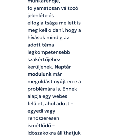
munkarendje,
folyamatosan változó
jelenléte és
elfoglaltsága mellett is
meg kell oldani, hogy a
hívások mindig az
adott téma
legkompetensebb
szakértőjéhez
kerüljenek.
Naptár
modulunk
már
megoldást nyújt erre a
problémára is. Ennek
alapja egy webes
felület, ahol adott –
egyedi vagy
rendszeresen
ismétlődő –
időszakokra állíthatjuk