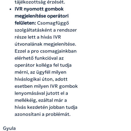
tájékozottság érzését.
IVR nyomott gombok
megjelenítése operátori
felületen:
Csomagfüggő
szolgáltatásként a rendszer
része lett a hívás IVR
útvonalának megjelenítése.
Ezzel a pro csomagjainkban
elérhető funkcióval az
operátor kolléga fel tudja
mérni, az ügyfél milyen
híváslogikai úton, adott
esetben milyen IVR gombok
lenyomásával jutott el a
mellékéig, ezáltal már a
hívás kezdetén jobban tudja
azonosítani a problémát.
Gyula