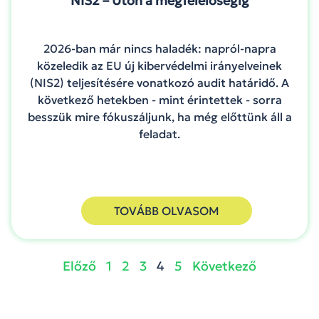
NIS2 – Úton a megfelelőségig
2026-ban már nincs haladék: napról-napra
közeledik az EU új kibervédelmi irányelveinek
(NIS2) teljesítésére vonatkozó audit határidő. A
következő hetekben - mint érintettek - sorra
besszük mire fókuszáljunk, ha még előttünk áll a
feladat.
TOVÁBB OLVASOM
Előző
1
2
3
4
5
Következő