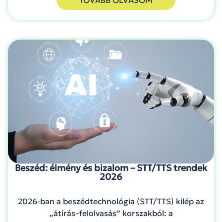
Beszéd: élmény és bizalom – STT/TTS trendek
2026
2026-ban a beszédtechnológia (STT/TTS) kilép az
„átírás–felolvasás” korszakból: a