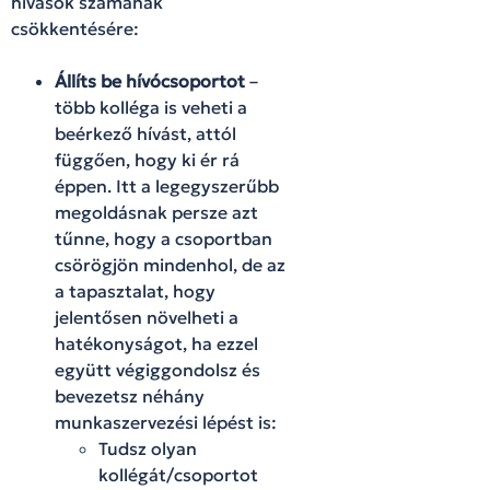
hívások számának
csökkentésére:
Állíts be hívócsoportot
–
több kolléga is veheti a
beérkező hívást, attól
függően, hogy ki ér rá
éppen. Itt a legegyszerűbb
megoldásnak persze azt
tűnne, hogy a csoportban
csörögjön mindenhol, de az
a tapasztalat, hogy
jelentősen növelheti a
hatékonyságot, ha ezzel
együtt végiggondolsz és
bevezetsz néhány
munkaszervezési lépést is:
Tudsz olyan
kollégát/csoportot