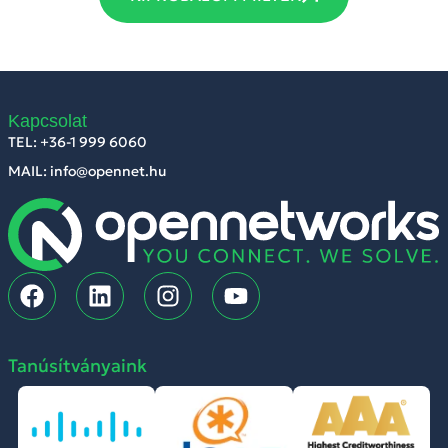
Kapcsolat
TEL: +36-1 999 6060
MAIL: info@opennet.hu
Tanúsítványaink