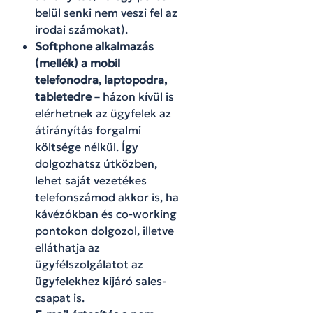
belül senki nem veszi fel az
irodai számokat).
Softphone alkalmazás
(mellék) a mobil
telefonodra, laptopodra,
tabletedre
– házon kívül is
elérhetnek az ügyfelek az
átirányítás forgalmi
költsége nélkül. Így
dolgozhatsz útközben,
lehet saját vezetékes
telefonszámod akkor is, ha
kávézókban és co-working
pontokon dolgozol, illetve
elláthatja az
ügyfélszolgálatot az
ügyfelekhez kijáró sales-
csapat is.