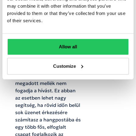
fiókban az üzenetlistát a
may combine it with other information that you’ve
kollégáknak nézegetni
provided to them or that they’ve collected from your use
kéne. A csoportos
of their services.
hangpostafiókra érkező
üzeneteket a rendszer egy
meghatározott mellékre
továbbítja kihívással és ott
Allow all
azok bejátszásra
kerülnek. A hívást beállított
Customize
időközönként mindaddig
próbálja a rendszer, míg a
megadott mellék nem
fogadja a hívást. Ez abban
az esetben lehet nagy
segítség, ha rövid időn belül
sok üzenet érkezésére
számítasz a hangpostába és
egy több fős, elfoglalt
csapat foglalkozik az