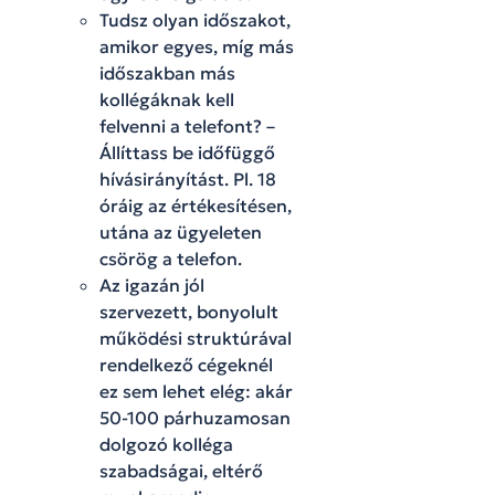
Tudsz olyan időszakot,
amikor egyes, míg más
időszakban más
kollégáknak kell
felvenni a telefont? –
Állíttass be időfüggő
hívásirányítást. Pl. 18
óráig az értékesítésen,
utána az ügyeleten
csörög a telefon.
Az igazán jól
szervezett, bonyolult
működési struktúrával
rendelkező cégeknél
ez sem lehet elég: akár
50-100 párhuzamosan
dolgozó kolléga
szabadságai, eltérő