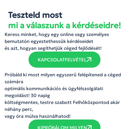
Teszteld most
mi a válaszunk a kérdéseidre!
Keress minket, hogy egy online vagy személyes
bemutatón egyeztethessük kérdéseidet
és azt, hogyan segíthetjük céged fejlődését!
KAPCSOLATFELVÉTEL
Próbáld ki most milyen egyszerű felépítened a céged
számára
optimális kommunikációs és ügyfélszolgálati
megoldást! 30 napig
költségmentes, testre szabott Felhőközpontod akár
néhány perc,
vagy óra múlva használhatod!
KIPRÓBÁLOM MILYEN