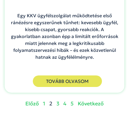
Egy KKV ügyfélszolgálat működtetése első
ránézésre egyszerűnek tűnhet: kevesebb ügyfél,
kisebb csapat, gyorsabb reakciók. A
gyakorlatban azonban épp a limitált erőforrások
miatt jelennek meg a legkritikusabb
folyamatszervezési hibák – és ezek közvetlenül
hatnak az ügyfélélményre.
TOVÁBB OLVASOM
Előző
1
2
3
4
5
Következő