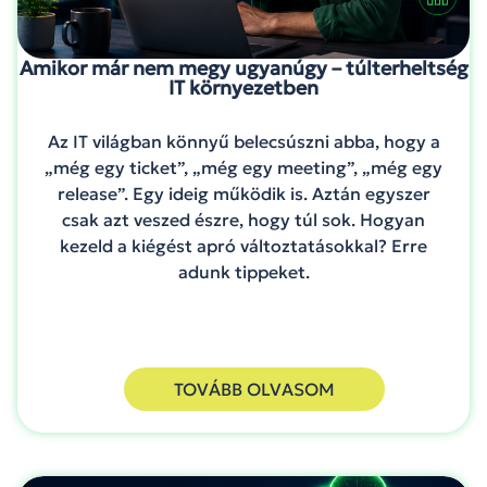
Amikor már nem megy ugyanúgy – túlterheltség
IT környezetben
Az IT világban könnyű belecsúszni abba, hogy a
„még egy ticket”, „még egy meeting”, „még egy
release”. Egy ideig működik is. Aztán egyszer
csak azt veszed észre, hogy túl sok. Hogyan
kezeld a kiégést apró változtatásokkal? Erre
adunk tippeket.
TOVÁBB OLVASOM