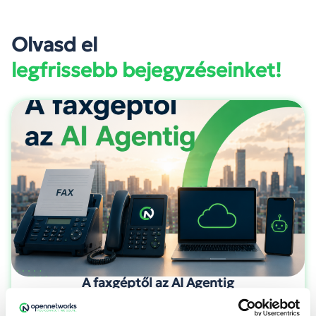
Olvasd el
legfrissebb bejegyzéseinket!
A faxgéptől az AI Agentig