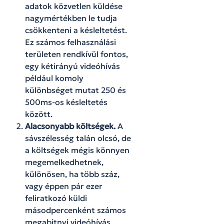
adatok közvetlen küldése
nagymértékben le tudja
csökkenteni a késleltetést.
Ez számos felhasználási
területen rendkívül fontos,
egy kétirányú videóhívás
például komoly
különbséget mutat 250 és
500ms-os késleltetés
között.
Alacsonyabb költségek.
A
sávszélesség talán olcsó, de
a költségek mégis könnyen
megemelkedhetnek,
különösen, ha több száz,
vagy éppen pár ezer
feliratkozó küldi
másodpercenként számos
megabitnyi videóhívás