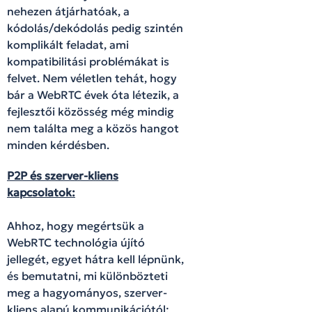
nehezen átjárhatóak, a
kódolás/dekódolás pedig szintén
komplikált feladat, ami
kompatibilitási problémákat is
felvet. Nem véletlen tehát, hogy
bár a WebRTC évek óta létezik, a
fejlesztői közösség még mindig
nem találta meg a közös hangot
minden kérdésben.
P2P és szerver-kliens
kapcsolatok:
Ahhoz, hogy megértsük a
WebRTC technológia újító
jellegét, egyet hátra kell lépnünk,
és bemutatni, mi különbözteti
meg a hagyományos, szerver-
kliens alapú kommunikációtól: