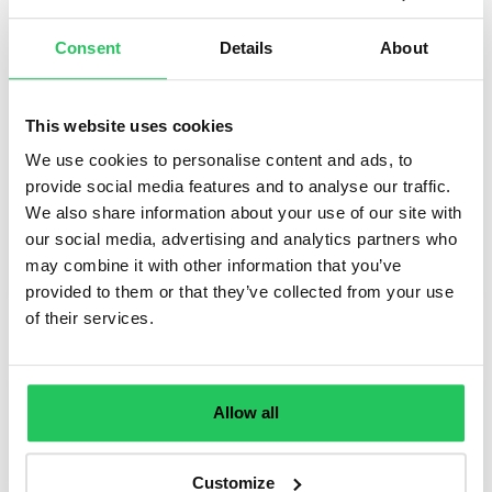
2026-ban furcsán hangozhat, de
Magyarországon még mindig naponta több ezer
Consent
Details
About
fax érkezik és indul el. Így mi egyszerre
dolgozunk "kókorszaki e-faxon" és "úrkorszaki"
This website uses cookies
AI segédek fejlesztésén
We use cookies to personalise content and ads, to
provide social media features and to analyse our traffic.
We also share information about your use of our site with
our social media, advertising and analytics partners who
may combine it with other information that you’ve
TOVÁBB OLVASOM
provided to them or that they’ve collected from your use
of their services.
Allow all
Customize