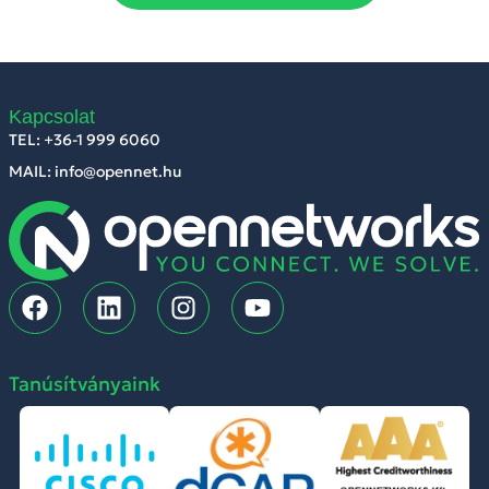
Kapcsolat
TEL: +36-1 999 6060
MAIL: info@opennet.hu
Tanúsítványaink