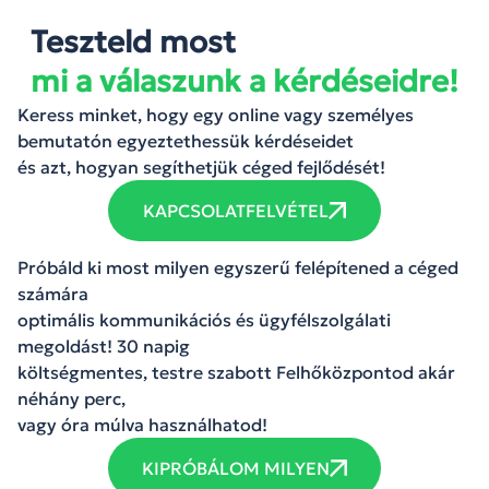
Teszteld most
mi a válaszunk a kérdéseidre!
Keress minket, hogy egy online vagy személyes
bemutatón egyeztethessük kérdéseidet
és azt, hogyan segíthetjük céged fejlődését!
KAPCSOLATFELVÉTEL
Próbáld ki most milyen egyszerű felépítened a céged
számára
optimális kommunikációs és ügyfélszolgálati
megoldást! 30 napig
költségmentes, testre szabott Felhőközpontod akár
néhány perc,
vagy óra múlva használhatod!
KIPRÓBÁLOM MILYEN