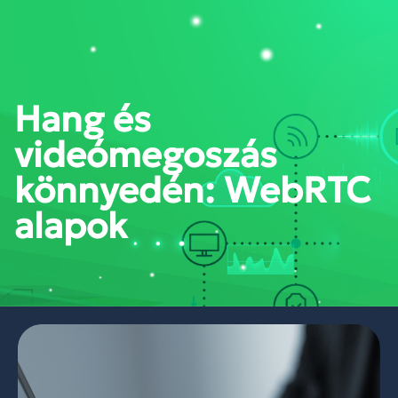
PORTÁL BELÉPÉS
Hang és
videómegoszás
könnyedén: WebRTC
alapok